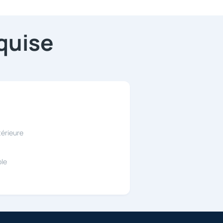
quise
térieure
le