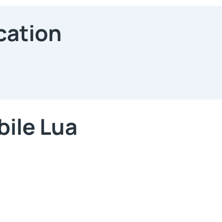
cation
bile Lua