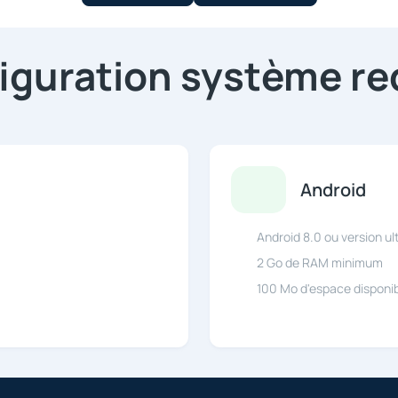
iguration système re
Android
Android 8.0 ou version ul
2 Go de RAM minimum
100 Mo d'espace disponib