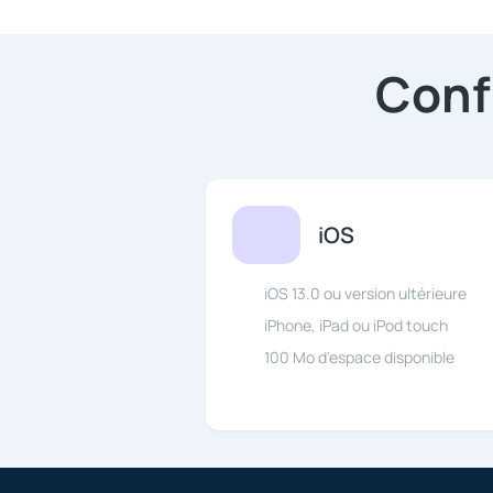
Conf
iOS
iOS 13.0 ou version ultérieure
iPhone, iPad ou iPod touch
100 Mo d'espace disponible