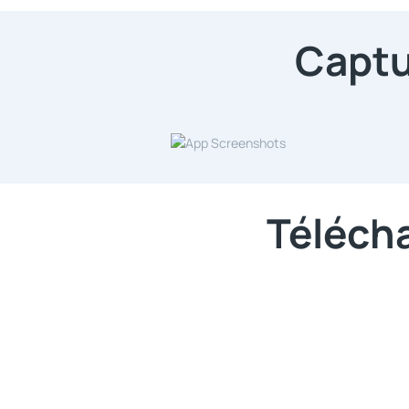
Captu
Télécha