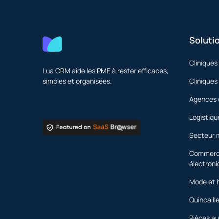
Soluti
Cliniques
Lua CRM aide les PME à rester efficaces,
simples et organisées.
Cliniques
Agences 
Logistiqu
Secteur 
Commerce
électroni
Mode et 
Quincaille
Pièces au