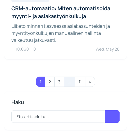
CRM-automaatio: Miten automatisoida
myynti- ja asiakastyönkulkuja
Liiketoiminnan kasvaessa asiakassuhteiden ja
myyntityönkulkujen manuaalinen hallinta
vaikeutuu jatkuvasti.
10,060
0
Wed, May 20
1
2
3
...
11
»
Haku