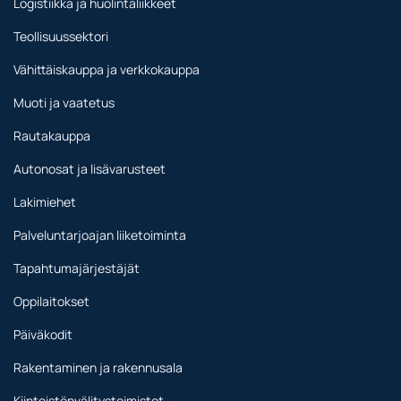
Logistiikka ja huolintaliikkeet
Teollisuussektori
Vähittäiskauppa ja verkkokauppa
Muoti ja vaatetus
Rautakauppa
Autonosat ja lisävarusteet
Lakimiehet
Palveluntarjoajan liiketoiminta
Tapahtumajärjestäjät
Oppilaitokset
Päiväkodit
Rakentaminen ja rakennusala
Kiinteistönvälitystoimistot