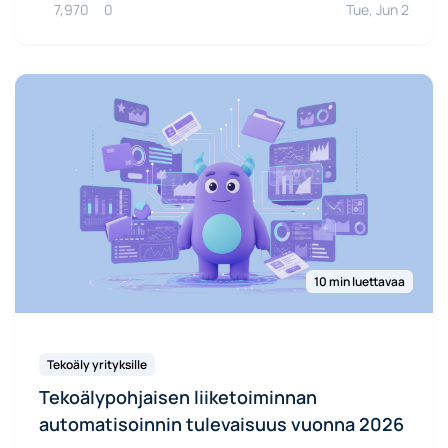
7,970
0
Tue, Jun 2
10 min luettavaa
Tekoäly yrityksille
Tekoälypohjaisen liiketoiminnan
automatisoinnin tulevaisuus vuonna 2026