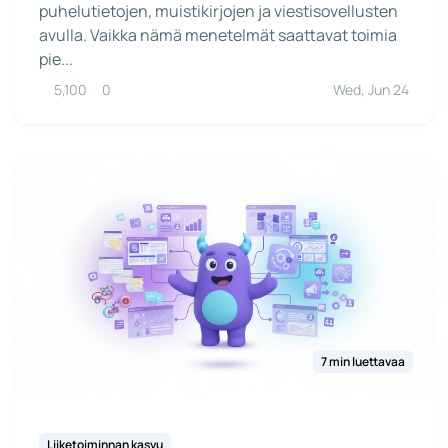
puhelutietojen, muistikirjojen ja viestisovellusten
avulla. Vaikka nämä menetelmät saattavat toimia
pie...
5,100
0
Wed, Jun 24
7 min luettavaa
Liiketoiminnan kasvu