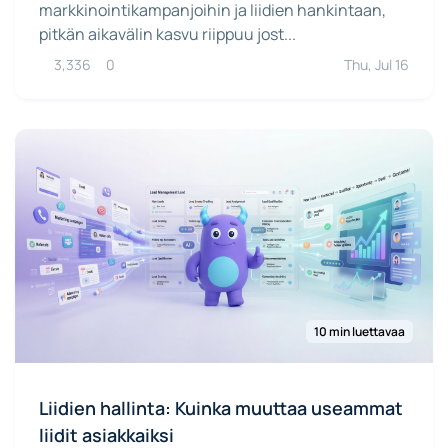
markkinointikampanjoihin ja liidien hankintaan,
pitkän aikavälin kasvu riippuu jost...
3,336
0
Thu, Jul 16
10 min luettavaa
Liidien hallinta: Kuinka muuttaa useammat
liidit asiakkaiksi