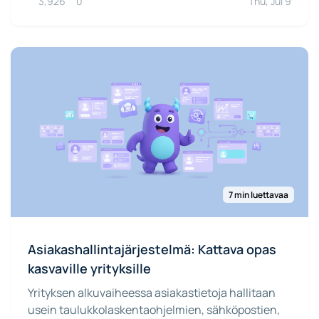
3,926
0
Thu, Jul 9
7 min luettavaa
Asiakashallintajärjestelmä: Kattava opas
kasvaville yrityksille
Yrityksen alkuvaiheessa asiakastietoja hallitaan
usein taulukkolaskentaohjelmien, sähköpostien,