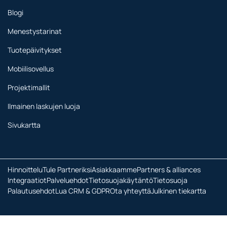
Blogi
Menestystarinat
Tuotepäivitykset
Mobiilisovellus
Projektimallit
Ilmainen laskujen luoja
Sivukartta
Hinnoittelu
Tule Partneriksi
Asiakkaamme
Partners & alliances
Integraatiot
Palveluehdot
Tietosuojakäytäntö
Tietosuoja
Palautusehdot
Lua CRM & GDPR
Ota yhteyttä
Julkinen tiekartta