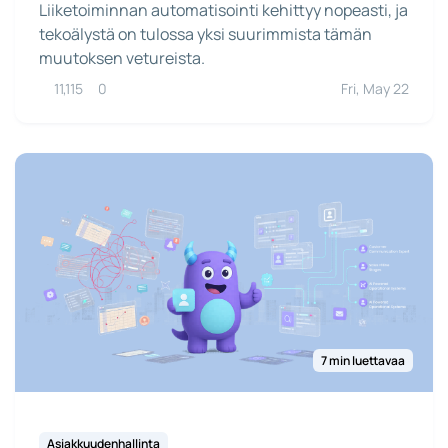
Liiketoiminnan automatisointi kehittyy nopeasti, ja
tekoälystä on tulossa yksi suurimmista tämän
muutoksen vetureista.
11,115
0
Fri, May 22
7 min luettavaa
Asiakkuudenhallinta