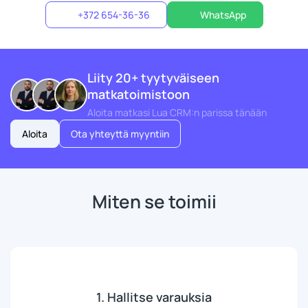
+372 654-36-36
WhatsApp
Liity 20+ tyytyväiseen
matkatoimistoon
Aloita matkasi Lua CRM:n parissa tänään
Aloita
Ota yhteyttä myyntiin
Miten se toimii
1. Hallitse varauksia