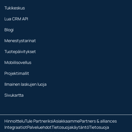
Tukikeskus
Lua CRM API
Blogi
Menestystarinat
Tuotepäivitykset
Mobiilisovellus
Projektimallit
Ilmainen laskujen luoja
Sivukartta
Hinnoittelu
Tule Partneriksi
Asiakkaamme
Partners & alliances
Integraatiot
Palveluehdot
Tietosuojakäytäntö
Tietosuoja