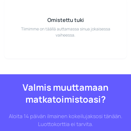
Omistettu tuki
Tiimimme on täällä auttamassa sinua jokaisessa
vaiheessa.
Valmis muuttamaan
matkatoimistoasi?
Aloita 14 päivän ilmainen kokeilujaksosi tänään.
Luottokorttia ei tarvita.