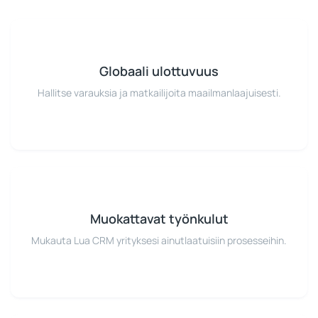
Globaali ulottuvuus
Hallitse varauksia ja matkailijoita maailmanlaajuisesti.
Muokattavat työnkulut
Mukauta Lua CRM yrityksesi ainutlaatuisiin prosesseihin.