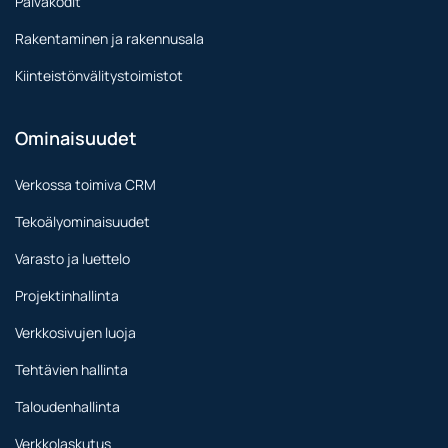
Päiväkodit
Rakentaminen ja rakennusala
Kiinteistönvälitystoimistot
Ominaisuudet
Verkossa toimiva CRM
Tekoälyominaisuudet
Varasto ja luettelo
Projektinhallinta
Verkkosivujen luoja
Tehtävien hallinta
Taloudenhallinta
Verkkolaskutus