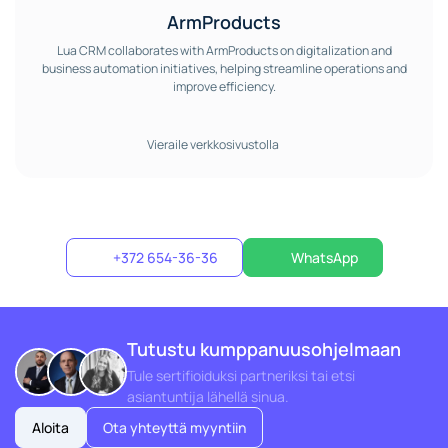
ArmProducts
Lua CRM collaborates with ArmProducts on digitalization and
business automation initiatives, helping streamline operations and
improve efficiency.
Vieraile verkkosivustolla
+372 654-36-36
WhatsApp
Tutustu kumppanuusohjelmaan
Tule sertifioiduksi partneriksi tai etsi
asiantuntija lähellä sinua.
Aloita
Ota yhteyttä myyntiin