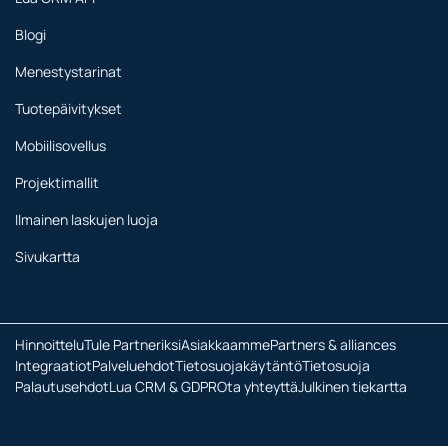
Blogi
Menestystarinat
Tuotepäivitykset
Mobiilisovellus
Projektimallit
Ilmainen laskujen luoja
Sivukartta
Hinnoittelu
Tule Partneriksi
Asiakkaamme
Partners & alliances
Integraatiot
Palveluehdot
Tietosuojakäytäntö
Tietosuoja
Palautusehdot
Lua CRM & GDPR
Ota yhteyttä
Julkinen tiekartta