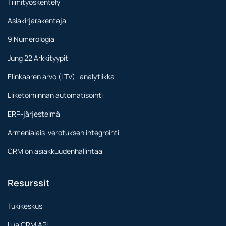
Tiimityöskentely
Asiakirjarakentaja
9 Numerologia
Jung 22 Arkkityypit
Elinkaaren arvo (LTV) -analytiikka
Liiketoiminnan automatisointi
ERP-järjestelmä
Armenialais-verotuksen integrointi
CRM on asiakkuudenhallintaa
Resurssit
Tukikeskus
Lua CRM API