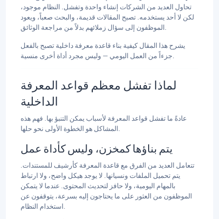
تحاول العديد من الشركات إنشاء واحدة وتفشل. النظام موجود،
لكن لا أحد يستخدمه. تصبح المقالات قديمة، والبحث صعباً، ويعود
الموظفون إلى سؤال زملائهم بدلاً من مراجعة الوثائق.
يشرح هذا المقال كيفية بناء قاعدة معرفة داخلية تصبح بالفعل
جزءاً من العمل اليومي — وليس مجرد أداة أخرى منسية.
لماذا تفشل معظم قواعد المعرفة
الداخلية
عادةً ما تفشل قواعد المعرفة لأسباب يمكن التنبؤ بها. فهم هذه
المشاكل هو الخطوة الأولى نحو حلها.
يتم بناؤها كمخزن، وليس كأداة عمل
تتعامل العديد من الفرق مع قاعدة المعرفة كأرشيف للمستندات.
يتم تحميل الملفات ونسيانها. لا يوجد هيكل واضح، ولا ارتباط
بالمهام اليومية، ولا حافز لتحديث المحتوى. عندما لا يتمكن
الموظفون من العثور على ما يحتاجون إليه بسرعة، يتوقفون عن
استخدام النظام.