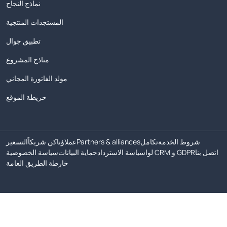
نماذج النجاح
المستجدات المنتجية
تطبيق جوال
مناذج المشروع
مولد الفاتورة المجاني
خريطة الموقع
شروط الخدمة
تكامل
Partners & alliances
عملاؤنا
كن شريكاً
التسعير
اتصل بنا
لوا CRM و GDPR
سياسة الاسترداد
حماية البيانات
سياسة الخصوصية
خارطة الطريق العامة
حقوق الطبع والنشر © 2026 جميع الحقوق محفوظة.