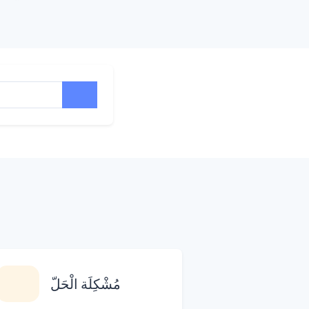
مُشْكِلَة الْحَلّ