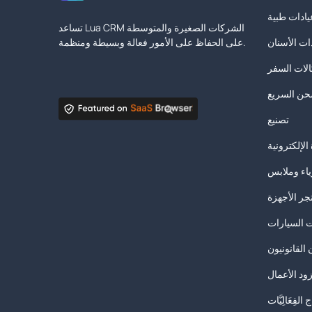
يادات طبية
تساعد Lua CRM الشركات الصغيرة والمتوسطة
ات الأسنان
على الحفاظ على الأمور فعالة وبسيطة ومنظمة.
لات السفر
حن السريع
تصنيع
الإلكترونية
ياء وملابس
جر الأجهزة
 السيارات
 القانونيون
د الأعمال
ج الفِعَالِيَّات