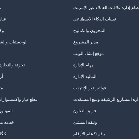
ظام إدارة علاقات العملاء عبر الإنترنت
ع
تقنيات الذكاء الاصطناعي
عياد
المخزون والكتالوج
وكا
مدير المشروع
لوجستيات والش
موقع إنشاء الويب
مهام الإدارة
تجزئة والتجارة 
المالية الإدارة
أز
فواتير عبر الإنترنت
مت
ارة المشاريع الرشيقة وتتبع المشكلات
قطع غيار وإكسسوارات
فريق التعاون
المهنيون
وثيقة المنشئ
خدمة مزو
رقم 9 علم الأرقام
حُجَّا