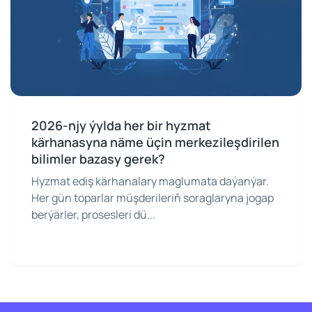
2026-njy ýylda her bir hyzmat
kärhanasyna näme üçin merkezileşdirilen
bilimler bazasy gerek?
Hyzmat ediş kärhanalary maglumata daýanýar.
Her gün toparlar müşderileriň soraglaryna jogap
berýärler, prosesleri dü...