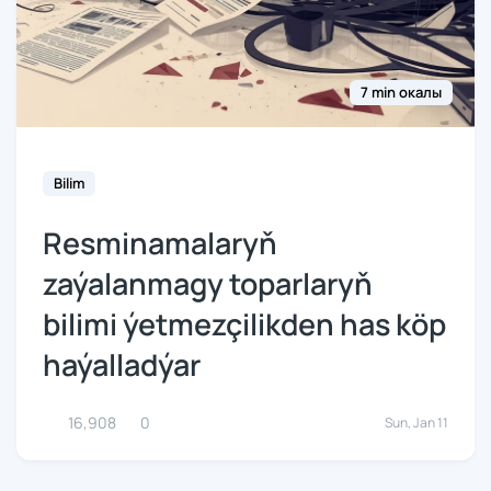
7 min окалы
Bilim
Resminamalaryň
zaýalanmagy toparlaryň
bilimi ýetmezçilikden has köp
haýalladýar
16,908
0
Sun, Jan 11