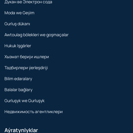
Дүкан ве Электрон сода
Moda we Geýim
Gurluş dükanı
Awtoulag bölekleri we goşmaçalar
Hukuk Işgärler
Хызмат берији ишлери
Тадбирлери ýerleşdiriji
Bilim edaralary
Balalar bağlary
Gurluşyk we Gurluşyk
Недвижимость агентликлери
Aýratynlyklar