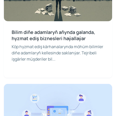
Bilim diňe adamlaryň aňynda galanda,
hyzmat ediş biznesleri haýallaýar
Köp hyzmat ediş kärhanalarynda möhüm bilimler
diňe adamlaryň kellesinde saklanýar. Tejribeli
işgärler müşderiler bil...