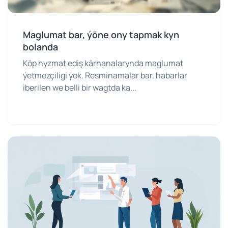
Maglumat bar, ýöne ony tapmak kyn
bolanda
Köp hyzmat ediş kärhanalarynda maglumat
ýetmezçiligi ýok. Resminamalar bar, habarlar
iberilen we belli bir wagtda ka...