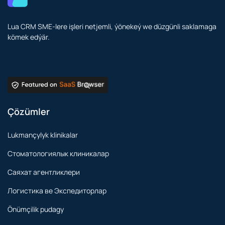
Lua CRM SME-lere işleri netjemli, ýönekeý we düzgünli saklamaga
kömek edýär.
Çözümler
Lukmançylyk klinikalar
Стоматологиялык клиникалар
Саяхат агентликлери
Логистика ве Экспедиторлар
Önümçilik pudagy