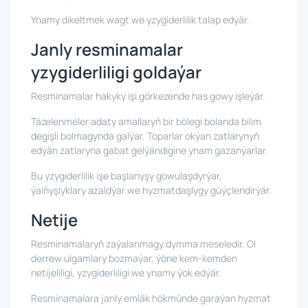
Ynamy dikeltmek wagt we yzygiderlilik talap edýär.
Janly resminamalar
yzygiderliligi goldaýar
Resminamalar hakyky işi görkezende has gowy işleýär.
Täzelenmeler adaty amallaryň bir bölegi bolanda bilim
degişli bolmagynda galýar. Toparlar okýan zatlarynyň
edýän zatlaryna gabat gelýändigine ynam gazanýarlar.
Bu yzygiderlilik işe başlanyşy gowulaşdyrýar,
ýalňyşlyklary azaldýar we hyzmatdaşlygy güýçlendirýär.
Netije
Resminamalaryň zaýalanmagy dymma meseledir. Ol
derrew ulgamlary bozmaýar, ýöne kem-kemden
netijeliligi, yzygiderliligi we ynamy ýok edýär.
Resminamalara janly emläk hökmünde garaýan hyzmat