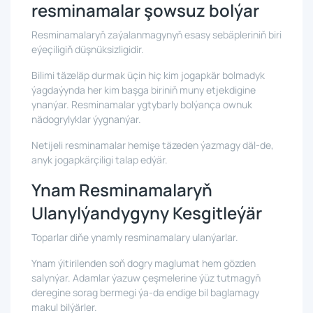
resminamalar şowsuz bolýar
Resminamalaryň zaýalanmagynyň esasy sebäpleriniň biri
eýeçiligiň düşnüksizligidir.
Bilimi täzeläp durmak üçin hiç kim jogapkär bolmadyk
ýagdaýynda her kim başga biriniň muny etjekdigine
ynanýar. Resminamalar ygtybarly bolýança ownuk
nädogrylyklar ýygnanýar.
Netijeli resminamalar hemişe täzeden ýazmagy däl-de,
anyk jogapkärçiligi talap edýär.
Ynam Resminamalaryň
Ulanylýandygyny Kesgitleýär
Toparlar diňe ynamly resminamalary ulanýarlar.
Ynam ýitirilenden soň dogry maglumat hem gözden
salynýar. Adamlar ýazuw çeşmelerine ýüz tutmagyň
deregine sorag bermegi ýa-da endige bil baglamagy
makul bilýärler.