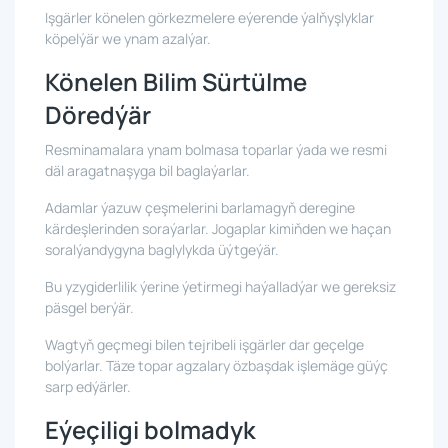
Işgärler könelen görkezmelere eýerende ýalňyşlyklar
köpelýär we ynam azalýar.
Könelen Bilim Sürtülme
Döredýär
Resminamalara ynam bolmasa toparlar ýada we resmi
däl aragatnaşyga bil baglaýarlar.
Adamlar ýazuw çeşmelerini barlamagyň deregine
kärdeşlerinden soraýarlar. Jogaplar kimiňden we haçan
soralýandygyna baglylykda üýtgeýär.
Bu yzygiderlilik ýerine ýetirmegi haýalladýar we gereksiz
päsgel berýär.
Wagtyň geçmegi bilen tejribeli işgärler dar geçelge
bolýarlar. Täze topar agzalary özbaşdak işlemäge güýç
sarp edýärler.
Eýeçiligi bolmadyk