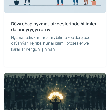
Döwrebap hyzmat bizneslerinde bilimleri
dolandyryşyň orny
Hyzmat ediş kärhanalary bilime köp derejede
daýanýar. Tejribe, hünär bilimi, prosesler we
kararlar her gün işiň nähi...