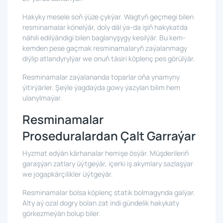
Hakyky mesele soň ýüze çykýar. Wagtyň geçmegi bilen
resminamalar könelýär, doly däl ýa-da işiň hakykatda
nähili edilýändigi bilen baglanyşygy kesilýär. Bu kem-
kemden pese gaçmak resminamalaryň zaýalanmagy
diýlip atlandyrylýar we onuň täsiri köplenç pes görülýär.
Resminamalar zaýalananda toparlar oňa ynamyny
ýitirýärler. Şeýle ýagdaýda gowy ýazylan bilim hem
ulanylmaýar.
Resminamalar
Proseduralardan Çalt Garraýar
Hyzmat edýän kärhanalar hemişe ösýär. Müşderileriň
garaşýan zatlary üýtgeýär, içerki iş akymlary sazlaşýar
we jogapkärçilikler üýtgeýär.
Resminamalar bolsa köplenç statik bolmagynda galýar.
Alty aý ozal dogry bolan zat indi gündelik hakykaty
görkezmeýän bolup biler.