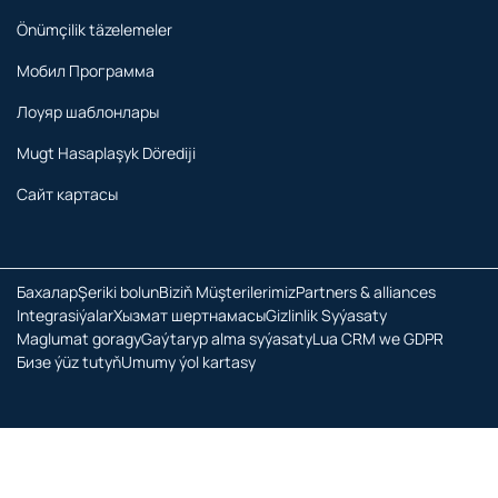
Önümçilik täzelemeler
Мобил Программа
Лоуяр шаблонлары
Mugt Hasaplaşyk Dörediji
Сайт картасы
Бахалар
Şeriki bolun
Biziň Müşterilerimiz
Partners & alliances
Integrasiýalar
Хызмат шертнамасы
Gizlinlik Syýasaty
Maglumat goragy
Gaýtaryp alma syýasaty
Lua CRM we GDPR
Бизе ýüz tutуň
Umumy ýol kartasy
Бүтин hukuklar goragly. © 2026