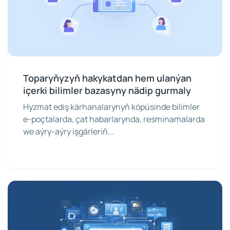
Toparyňyzyň hakykatdan hem ulanýan
içerki bilimler bazasyny nädip gurmaly
Hyzmat ediş kärhanalarynyň köpüsinde bilimler
e-poçtalarda, çat habarlarynda, resminamalarda
we aýry-aýry işgärleriň...