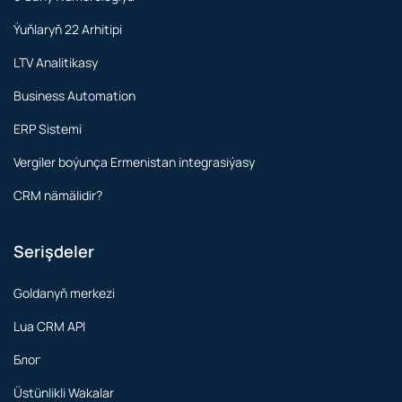
Ýuňlaryň 22 Arhitipi
LTV Analitikasy
Business Automation
ERP Sistemi
Vergiler boýunça Ermenistan integrasiýasy
CRM nämälidir?
Serişdeler
Goldanyň merkezi
Lua CRM API
Блог
Üstünlikli Wakalar