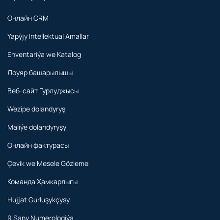
Онлайн CRM
Yapýjy Intellektual Amallar
Enventariýa we Katalog
Лоуяр башарылышы
Веб-сайт Гурлуджысы
Wezipe dolandyryş
Maliýe dolandyryşy
Онлайн фактурасы
Çevik we Mesele Gözleme
Команда Ҳамкарлыгы
Hujjat Gurluşykçysy
9 Sany Numerologiýa