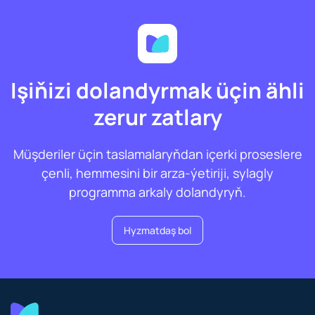
Işiňizi dolandyrmak üçin ähli
zerur zatlary
Müşderiler üçin taslamalaryňdan içerki proseslere
çenli, hemmesini bir arza-ýetiriji, sylagly
programma arkaly dolandyryň.
Hyzmatdaş bol