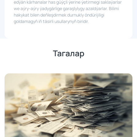
edýän kärhanalar has güýçli ýerine ýetirmegi saklaýarlar
we aýry-aýry ýadygärlige garaşlylygy azaldýarlar. Bilimi
hakykat bilen deňleşdirmek durnukly öndürijiligi
goldamagyň iň täsirli usullarynyň biridir.
Тагалар