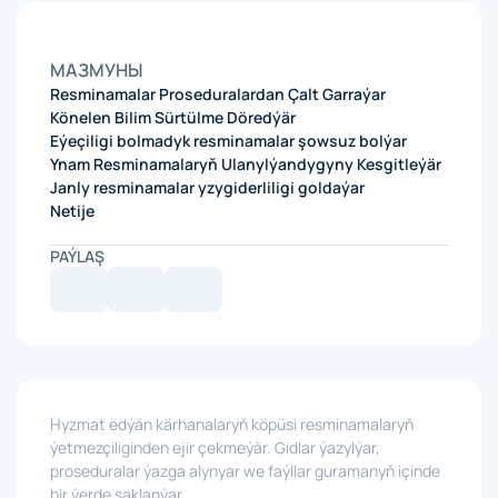
МАЗМУНЫ
Resminamalar Proseduralardan Çalt Garraýar
Könelen Bilim Sürtülme Döredýär
Eýeçiligi bolmadyk resminamalar şowsuz bolýar
Ynam Resminamalaryň Ulanylýandygyny Kesgitleýär
Janly resminamalar yzygiderliligi goldaýar
Netije
PAÝLAŞ
Hyzmat edýän kärhanalaryň köpüsi resminamalaryň
ýetmezçiliginden ejir çekmeýär. Gidlar ýazylýar,
proseduralar ýazga alynyar we faýllar guramanyň içinde
bir ýerde saklanýar.