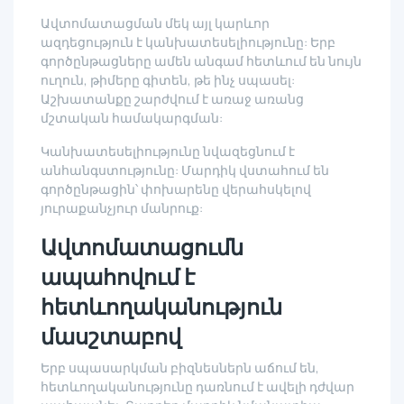
Ավտոմատացման մեկ այլ կարևոր
ազդեցություն է կանխատեսելիությունը: Երբ
գործընթացները ամեն անգամ հետևում են նույն
ուղուն, թիմերը գիտեն, թե ինչ սպասել:
Աշխատանքը շարժվում է առաջ առանց
մշտական համակարգման:
Կանխատեսելիությունը նվազեցնում է
անհանգստությունը: Մարդիկ վստահում են
գործընթացին՝ փոխարենը վերահսկելով
յուրաքանչյուր մանրուք:
Ավտոմատացումն
ապահովում է
հետևողականություն
մասշտաբով
Երբ սպասարկման բիզնեսներն աճում են,
հետևողականությունը դառնում է ավելի դժվար