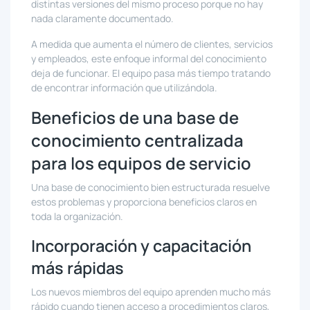
distintas versiones del mismo proceso porque no hay
nada claramente documentado.
A medida que aumenta el número de clientes, servicios
y empleados, este enfoque informal del conocimiento
deja de funcionar. El equipo pasa más tiempo tratando
de encontrar información que utilizándola.
Beneficios de una base de
conocimiento centralizada
para los equipos de servicio
Una base de conocimiento bien estructurada resuelve
estos problemas y proporciona beneficios claros en
toda la organización.
Incorporación y capacitación
más rápidas
Los nuevos miembros del equipo aprenden mucho más
rápido cuando tienen acceso a procedimientos claros,