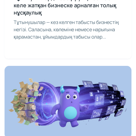
Тұтынушыларды басқару жүйесі: Өсіп
келе жатқан бизнеске арналған толық
нұсқаулық
Тұтынушылар — кез келген табысты бизнестің
негізі. Саласына, көлеміне немесе нарығына
қарамастан, ұйымдардың табысы олар...