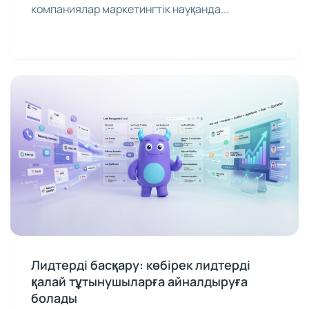
қарым-қатынастың бастамасы ғана. Көптеген
компаниялар маркетингтік науқанда...
Лидтерді басқару: көбірек лидтерді
қалай тұтынушыларға айналдыруға