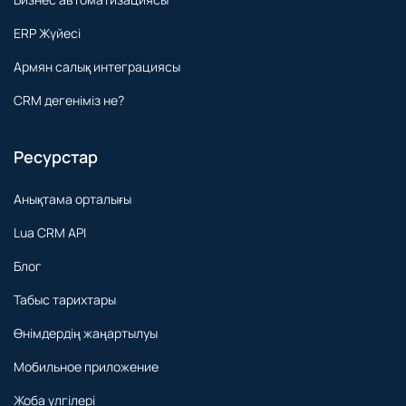
Клиенттік өмір сүру құны (LTV) аналитикасы
Бизнес автоматизациясы
ERP Жүйесі
Армян салық интеграциясы
CRM дегеніміз не?
Ресурстар
Анықтама орталығы
Lua CRM API
Блог
Табыс тарихтары
Өнімдердің жаңартылуы