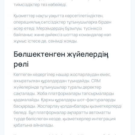
айнымалыларды байланыстыратын жүйелерсіз
тиімсіздіктер тез көбейеді.
Қызметтер нақты уақытта көрсетілетіндіктен,
операциялық сәтсіздіктер тұтынушыларға бірден
әсер етеді. Мерзімдердің бұзылуы, түсініксіз
байланыс және дәйексіз шоттар командалар көп
жұмыс істесе де, сенімді жояды.
Бөлшектенген жүйелердің
рөлі
Көптеген кедергілер нашар жоспарлаудан емес,
ажыратылған құралдардан туындайды. CRM
жүйелерінде тұтынушылар туралы деректер
сақталады. Жоба платформалары тапсырмаларды
қадағалайды. Қаржы құралдары шот-фактураларды
басқарады. Жоспарлау қолданбалары қызметкерлерді
бөледі. Бұл платформалар ақпаратты автоматты
түрде бөліспеген кезде, қызметкерлер интеграция
қабатына айналады.