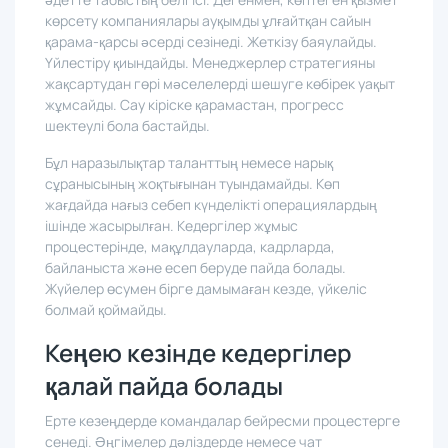
әдетте табыстың белгісі. Дегенмен, көптеген қызмет
көрсету компаниялары ауқымды ұлғайтқан сайын
қарама-қарсы әсерді сезінеді. Жеткізу баяулайды.
Үйлестіру қиындайды. Менеджерлер стратегияны
жақсартудан гөрі мәселелерді шешуге көбірек уақыт
жұмсайды. Сау кіріске қарамастан, прогресс
шектеулі бола бастайды.
Бұл наразылықтар таланттың немесе нарық
сұранысының жоқтығынан туындамайды. Көп
жағдайда нағыз себеп күнделікті операциялардың
ішінде жасырылған. Кедергілер жұмыс
процестерінде, мақұлдауларда, кадрларда,
байланыста және есеп беруде пайда болады.
Жүйелер өсумен бірге дамымаған кезде, үйкеліс
болмай қоймайды.
Кеңею кезінде кедергілер
қалай пайда болады
Ерте кезеңдерде командалар бейресми процестерге