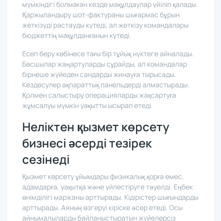
қиындайды. Менеджерлерде нақты уақытта көру
мүмкіндігі болмаған кезде мақұлдаулар үйіліп қалады.
Қаржыландыру шот-фактураны шығармас бұрын
жеткізуді растауды күтеді, ал жеткізу командалары
бюджеттің мақұлданғанын күтеді.
Есеп беру көбінесе тағы бір тұйық нүктеге айналады.
Басшылар жаңартуларды сұрайды, ал командалар
бірнеше жүйеден сандарды жинауға тырысады.
Кездесулер ақпараттық панельдерді алмастырады.
Қолмен салыстыру операцияларды жақсартуға
жұмсалуы мүмкін уақытты ысырап етеді.
Неліктен қызмет көрсету
бизнесі әсерді тезірек
сезінеді
Қызмет көрсету ұйымдары физикалық қорға емес,
адамдарға, уақытқа және үйлестіруге тәуелді. Еңбек
өнімділігі маржаны арттырады. Кідірістер шығындарды
арттырады. Аяның өзгеруі кіріске әсер етеді. Осы