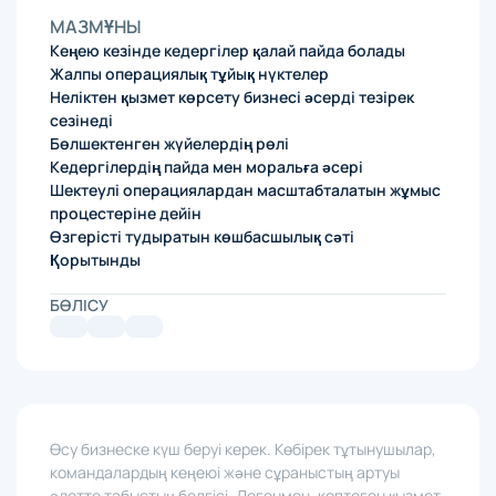
МАЗМҰНЫ
Кеңею кезінде кедергілер қалай пайда болады
Жалпы операциялық тұйық нүктелер
Неліктен қызмет көрсету бизнесі әсерді тезірек
сезінеді
Бөлшектенген жүйелердің рөлі
Кедергілердің пайда мен моральға әсері
Шектеулі операциялардан масштабталатын жұмыс
процестеріне дейін
Өзгерісті тудыратын көшбасшылық сәті
Қорытынды
БӨЛІСУ
Өсу бизнеске күш беруі керек. Көбірек тұтынушылар,
командалардың кеңеюі және сұраныстың артуы