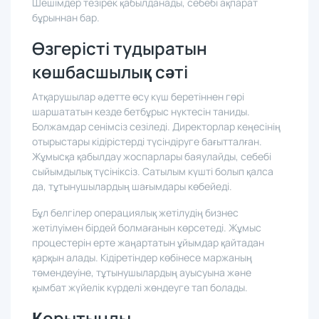
істейді. Басшылар мәселелерді ерте көреді.
Шешімдер тезірек қабылданады, себебі ақпарат
бұрыннан бар.
Өзгерісті тудыратын
көшбасшылық сәті
Атқарушылар әдетте өсу күш беретіннен гөрі
шаршататын кезде бетбұрыс нүктесін таниды.
Болжамдар сенімсіз сезіледі. Директорлар кеңесінің
отырыстары кідірістерді түсіндіруге бағытталған.
Жұмысқа қабылдау жоспарлары баяулайды, себебі
сыйымдылық түсініксіз. Сатылым күшті болып қалса
да, тұтынушылардың шағымдары көбейеді.
Бұл белгілер операциялық жетілудің бизнес
жетілуімен бірдей болмағанын көрсетеді. Жұмыс
процестерін ерте жаңартатын ұйымдар қайтадан
қарқын алады. Кідіретіндер көбінесе маржаның
төмендеуіне, тұтынушылардың ауысуына және
қымбат жүйелік күрделі жөндеуге тап болады.