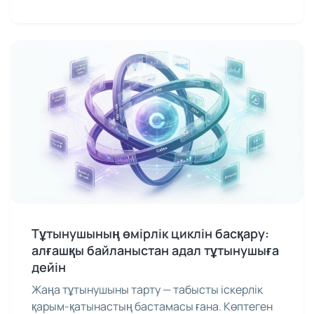
Тұтынушының өмірлік циклін басқару:
алғашқы байланыстан адал тұтынушыға
дейін
Жаңа тұтынушыны тарту — табысты іскерлік