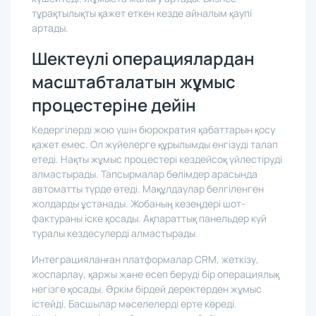
күшейтеді. Жұмыста жалығу артады. Бизнес
тұрақтылықты қажет еткен кезде айналым қаупі
артады.
Шектеулі операциялардан
масштабталатын жұмыс
процестеріне дейін
Кедергілерді жою үшін бюрократия қабаттарын қосу
қажет емес. Ол жүйелерге құрылымды енгізуді талап
етеді. Нақты жұмыс процестері кездейсоқ үйлестіруді
алмастырады. Тапсырмалар бөлімдер арасында
автоматты түрде өтеді. Мақұлдаулар белгіленген
жолдарды ұстанады. Жобаның кезеңдері шот-
фактураны іске қосады. Ақпараттық панельдер күй
туралы кездесулерді алмастырады.
Интеграцияланған платформалар CRM, жеткізу,
жоспарлау, қаржы және есеп беруді бір операциялық
негізге қосады. Әркім бірдей деректерден жұмыс