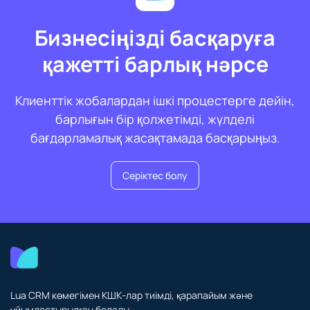
Бизнесіңізді басқаруға
қажетті барлық нәрсе
Клиенттік жобалардан ішкі процестерге дейін,
барлығын бір қолжетімді, жүлделі
бағдарламалық жасақтамада басқарыңыз.
Серіктес болу
Lua CRM көмегімен КШК-лар тиімді, қарапайым және