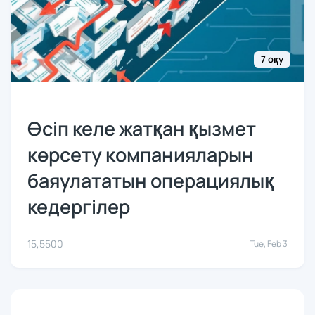
7 оқу
Өсіп келе жатқан қызмет
көрсету компанияларын
баяулататын операциялық
кедергілер
15,550
0
Tue, Feb 3