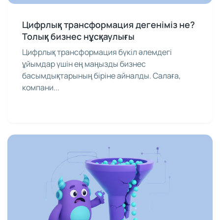
Цифрлық трансформация дегеніміз не?
Толық бизнес нұсқаулығы
Цифрлық трансформация бүкіл әлемдегі
ұйымдар үшін ең маңызды бизнес
басымдықтарының біріне айналды. Салаға,
компани...