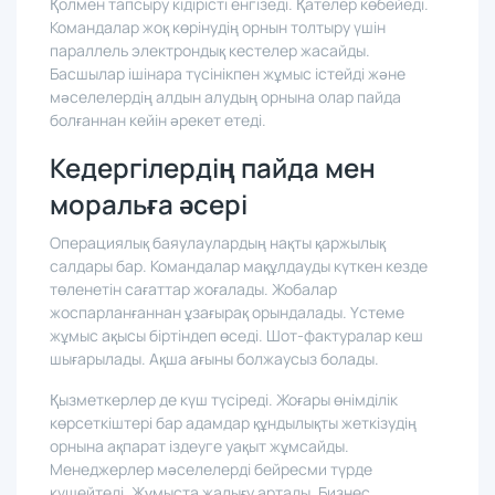
Қолмен тапсыру кідірісті енгізеді. Қателер көбейеді.
Командалар жоқ көрінудің орнын толтыру үшін
параллель электрондық кестелер жасайды.
Басшылар ішінара түсінікпен жұмыс істейді және
мәселелердің алдын алудың орнына олар пайда
болғаннан кейін әрекет етеді.
Кедергілердің пайда мен
моральға әсері
Операциялық баяулаулардың нақты қаржылық
салдары бар. Командалар мақұлдауды күткен кезде
төленетін сағаттар жоғалады. Жобалар
жоспарланғаннан ұзағырақ орындалады. Үстеме
жұмыс ақысы біртіндеп өседі. Шот-фактуралар кеш
шығарылады. Ақша ағыны болжаусыз болады.
Қызметкерлер де күш түсіреді. Жоғары өнімділік
көрсеткіштері бар адамдар құндылықты жеткізудің
орнына ақпарат іздеуге уақыт жұмсайды.
Менеджерлер мәселелерді бейресми түрде