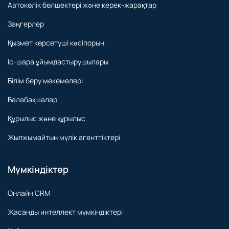
Құрылыс дүкені
Автокөлік бөлшектері және керек-жарақтар
Заңгерлер
Қызмет көрсетуші кәсіпорын
Іс-шара ұйымдастырушылары
Білім беру мекемелері
Балабақшалар
Құрылыс және құрылыс
Жылжымайтын мүлік агенттіктері
Мүмкіндіктер
Онлайн CRM