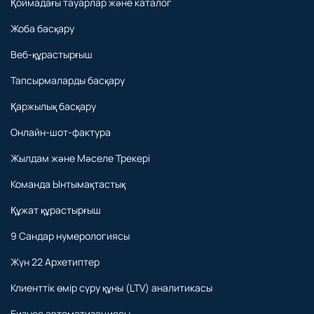
Жасанды интеллект мүмкіндіктері
Қоймадағы тауарлар және каталог
Жоба басқару
Веб-құрастырғыш
Тапсырмаларды басқару
Қаржылық басқару
Онлайн-шот-фактура
Жылдам және Мәселе Трекері
Команда Ынтымақтастық
Құжат құрастырғыш
9 Сандар нумерологиясы
Жүн 22 Архетиптер