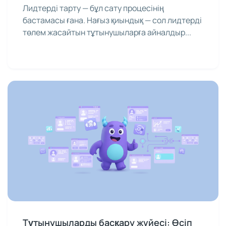
болады
Лидтерді тарту — бұл сату процесінің
бастамасы ғана. Нағыз қиындық — сол лидтерді
төлем жасайтын тұтынушыларға айналдыр...