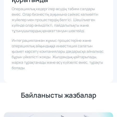
Қорытынды
Операциялық кедергілер өсудің табиғи салдары
емес. Олар бизнестің ауқымына сәйкес келмейтін
жүйелер мен процестердің белгісі. Шешілмеген
күйінде олар өнімділікті, пайдалылықты және
тұтынушылардың қанағаттануын шектейді.
Интеграцияланған жұмыс процестеріне және
операциялық айқындыққа инвестиция салатын
қызмет көрсету компаниялары дағдарысқа айналмас
бұрын үйкелісті жояды. Жылдамдық қайтарылады,
маржа тұрақтанады және өсу күйзеліс емес, тұрақты
болады.
Байланысты жазбалар