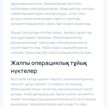
сенеді. Әңгімелер дәліздерде немесе чат
құралдарында өтеді. Менеджерлер көптеген
жобаларды жеке қадағалайды. Мақұлдаулар жылдам,
себебі бірнеше адам ғана қатысады. Штат саны
артқан сайын және қызмет көрсету желілері
әртараптандырылған сайын, бұл модель бұзылады.
Жұмыс көп қолдан өте бастайды. Ақпарат құжаттар
мен құралдарға таралады. Жауапкершіліктер
бұлыңғырланады. Шешімдер электрондық пошта
жауаптарын күтеді. Әрбір кідіріс оқшаулануда аз
сезіледі, бірақ олар бірге бүкіл ұйымды баяулатады.
Жалпы операциялық тұйық
нүктелер
Өсіп келе жатқан қызмет көрсету компанияларының
көпшілігі ұқсас үйкеліс үлгілеріне тап болады.
Жобаның басталуы талаптар нақтыланғанша тоқтап
қалады. Командалардың бір-біріне сәйкес келмейтін
міндеттемелерді орындауына байланысты жоспарлау