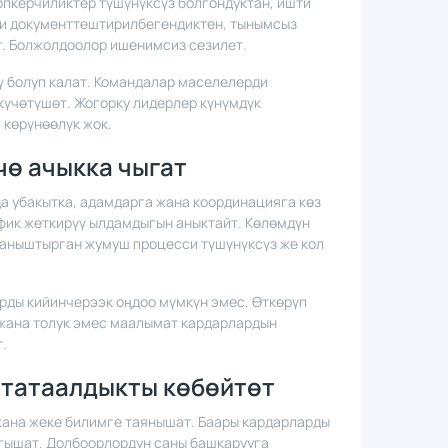
пкерчиликтер түшүнүксүз болгондуктан, ишти
и документтештирилбегендиктен, тынымсыз
т. Болжолдоолор ишенимсиз сезилет.
 болуп калат. Командалар маселелерди
күчөтүшөт. Жогорку лидерлер күнүмдүк
 көрүнөөлүк жок.
чө ачыкка чыгат
а убакытка, адамдарга жана координацияга көз
афик жеткирүү ылдамдыгын аныктайт. Көлөмдүн
ланыштырган жумуш процесси түшүнүксүз же кол
арды кийинчерээк оңдоо мүмкүн эмес. Өткөрүп
жана толук эмес маалымат кардарлардын
.
 татаалдыкты көбөйтөт
ана жеке билимге таянышат. Баары кардарларды
ыгышат. Долбоорлордун саны башкарууга