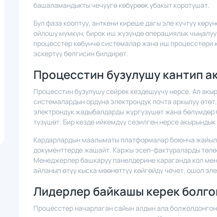
башаламандыкты чечүүгө көбүрөөк убакыт коротушат.
Бул фаза кооптуу, анткени киреше дагы эле күчтүү көрү
ойлошу мүмкүн, бирок иш жүзүндө операциялык чыңалуу 
процесстер көбүнчө системалар жана иш процесстери 
эскертүү белгисин билдирет.
Процесстин бузулушу кантип а
Процесстин бузулушу сейрек кездешүүчү нерсе. Ал акы
системалардын ордуна электрондук почта аркылуу өтөт
электрондук жадыбалдарды жүргүзүшөт жана бөлүмдөр б
түзүшөт. Бир кезде ийкемдүү сезилген нерсе акырындык 
Кардарлардын маалыматы платформалар боюнча жайылы
документтерде жашайт. Каржы эсеп-фактураларды төлө
Менеджерлер башкаруу панелдерине караганда кол мене
айланып өтүү кыска мөөнөттүү көйгөйдү чечет, ошол эл
Лидерлер байкашы керек болго
Процесстер начарлаган сайын алдын ала болжолдонгон