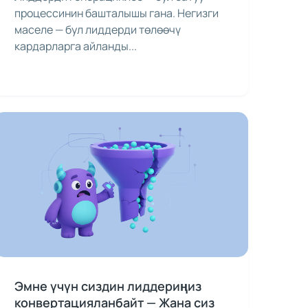
процессинин башталышы гана. Негизги
маселе — бул лиддерди төлөөчү
кардарларга айланды...
Эмне үчүн сиздин лиддериңиз
конвертацияланбайт — Жана сиз