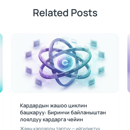
Related Posts
Кардардын жашоо циклин
башкаруу: Биринчи байланыштан
лоялдуу кардарга чейин
Жаңы кардарды тартуу — ийгиликтүү