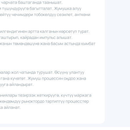
а чарчата баштаганда таанышат.
түшүндүрүүгө багытталат. Жумушка алуу
ңейтүү чечимдери тобокелдүү сезилет, анткени
илгендигинен артта калганын көрсөтүп турат.
таштырып, кайрадан импульс алышат.
ржанын төмөндөшүнө жана басым астында кымбат
алар жол чатында турушат. Өсүүнү улантуу
гана күчөтөт. Жумуш процессин оңдоо жана
ууга айландырат.
ниялары тезирээк жеткирүүгө, күчтүү маржага
 жөндөмдүү рыноктордо тартиптүү процесстер
а айланат.