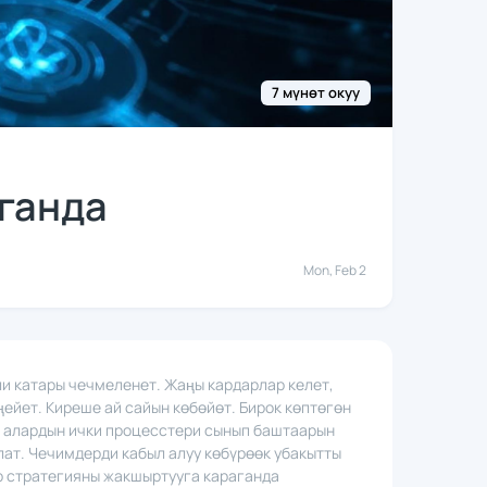
7 мүнөт окуу
ганда
Mon, Feb 2
ли катары чечмеленет. Жаңы кардарлар келет,
ейет. Киреше ай сайын көбөйөт. Бирок көптөгөн
е алардын ички процесстери сынып баштаарын
ат. Чечимдерди кабыл алуу көбүрөөк убакытты
ер стратегияны жакшыртууга караганда