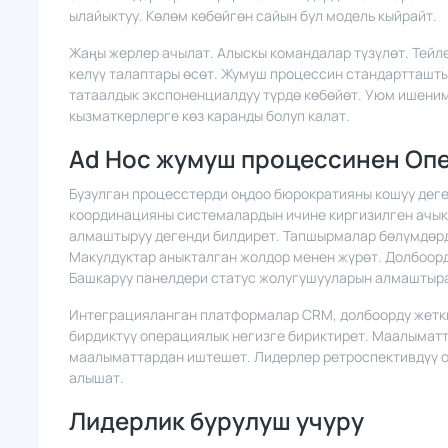
ылайыктуу. Көлөм көбөйгөн сайын бул модель кыйрайт.
Жаңы жерлер ачылат. Алыскы командалар түзүлөт. Тей
келүү талаптары өсөт. Жумуш процессин стандартташты
татаалдык экспоненциалдуу түрдө көбөйөт. Уюм ишени
кызматкерлерге көз каранды болуп калат.
Ad Hoc жумуш процессинен Опе
Бузулган процесстерди оңдоо бюрократияны кошуу деге
координацияны системалардын ичине киргизилген ачык
алмаштыруу дегенди билдирет. Тапшырмалар бөлүмдөрд
Макулдуктар аныкталган жолдор менен жүрөт. Долбоор
Башкаруу панелдери статус жолугушууларын алмаштыра
Интеграцияланган платформалар CRM, долбоорду жеткир
бирдиктүү операциялык негизге бириктирет. Маалыматт
маалыматтардан иштешет. Лидерлер ретроспективдүү о
алышат.
Лидерлик бурулуш учуру