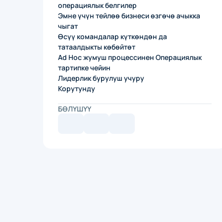
операциялык белгилер
Эмне үчүн тейлөө бизнеси өзгөчө ачыкка
чыгат
Өсүү командалар күткөндөн да
татаалдыкты көбөйтөт
Ad Hoc жумуш процессинен Операциялык
тартипке чейин
Лидерлик бурулуш учуру
Корутунду
БӨЛҮШҮҮ