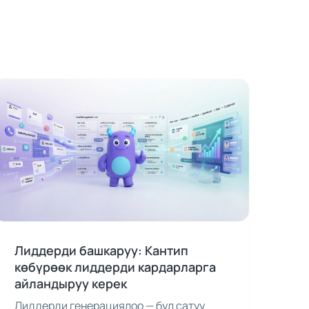
Лиддерди башкаруу: Кантип
көбүрөөк лиддерди кардарларга
айландыруу керек
Лиддерди генерациялоо — бул сатуу