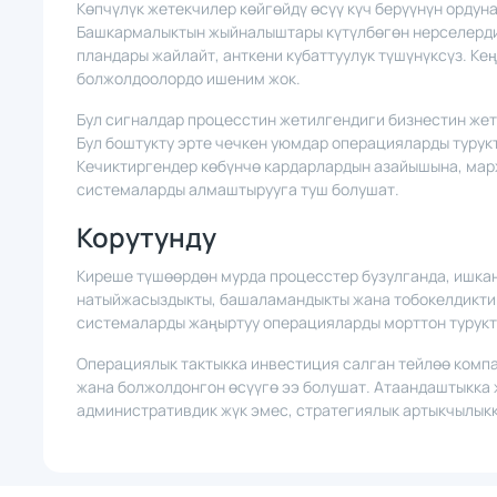
Көпчүлүк жетекчилер көйгөйдү өсүү күч берүүнүн ордун
Башкармалыктын жыйналыштары күтүлбөгөн нерселерди 
пландары жайлайт, анткени кубаттуулук түшүнүксүз. Ке
болжолдоолордо ишеним жок.
Бул сигналдар процесстин жетилгендиги бизнестин жет
Бул боштукту эрте чечкен уюмдар операцияларды турук
Кечиктиргендер көбүнчө кардарлардын азайышына, ма
системаларды алмаштырууга туш болушат.
Корутунду
Киреше түшөөрдөн мурда процесстер бузулганда, ишкан
натыйжасыздыкты, башаламандыкты жана тобокелдикти 
системаларды жаңыртуу операцияларды морттон турукт
Операциялык тактыкка инвестиция салган тейлөө компа
жана болжолдонгон өсүүгө ээ болушат. Атаандаштыкка
административдик жүк эмес, стратегиялык артыкчылыкк