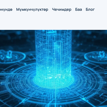
нүндө
Мүмкүнчүлүктөр
Чечимдер
Баа
Блог