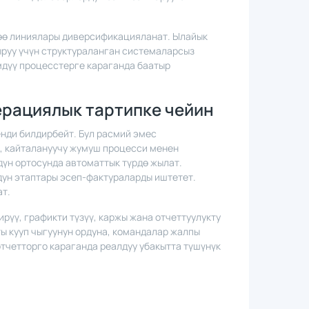
лөө линиялары диверсификацияланат. Ылайык
руу үчүн структураланган системаларсыз
мдүү процесстерге караганда баатыр
рациялык тартипке чейин
нди билдирбейт. Бул расмий эмес
, кайталануучу жумуш процесси менен
үн ортосунда автоматтык түрдө жылат.
дун этаптары эсеп-фактураларды иштетет.
т.
үү, графикти түзүү, каржы жана отчеттуулукту
ы кууп чыгуунун ордуна, командалар жалпы
тчетторго караганда реалдуу убакытта түшүнүк