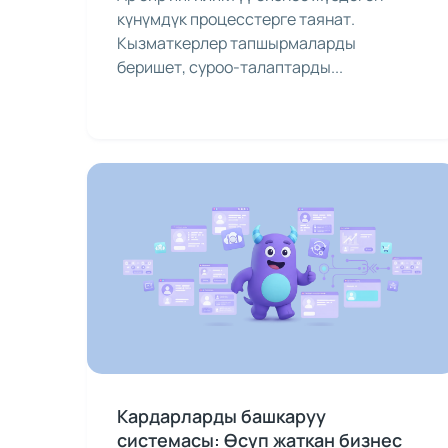
күнүмдүк процесстерге таянат.
Кызматкерлер тапшырмаларды
беришет, суроо-талаптарды...
Кардарларды башкаруу
системасы: Өсүп жаткан бизнес