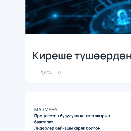
Киреше түшөөрдөн
15,604
0
МАЗМУНУ
Процесстин бузулушу кантип акырын
башталат
Лидерлер байкашы керек болгон