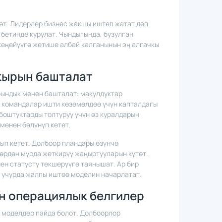
нөт. Лидерлер бизнес жакшы иштеп жатат деп
бетинде курулат. Чындыгында, бузулган
кеңейүүгө жетише албай калганынын эң алгачкы
кырын башталат
рындык менен башталат: макулдуктар
, командалар ишти көзөмөлдөө үчүн капталдагы
оштуктарды толтуруу үчүн өз куралдарын
менен бөлүнүп кетет.
п кетет. Долбоор пландары өзүнчө
өрдөн мурда жеткирүү жаңыртууларын күтөт.
н статусту текшерүүгө таянышат. Ар бир
е учурда жалпы иштөө моделин начарлатат.
н операциялык белгилер
 моделдер пайда болот. Долбоорлор