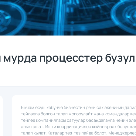
 мурда процесстер бузул
Ыкчам өсүш көбүнчө бизнестин дени сак экенинин дали
тейлөөгө болгон талап жогорулайт жана командалар кең
тейлөө компаниялары сатуулар басаңдаганга чейин эл
аныкташат. Ишти координациялоо кыйыныраак болуп кал
талап кылат. Каталар тез-тез пайда болот. Менеджерл