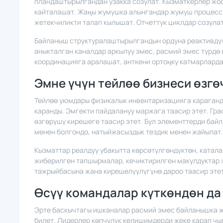
пландаштырылгандан узакка созулат. Кызматкерлер жоо
кайталашат. Жаңы жумушка алынгандар жумуш процесс
жетекчиликти талап кылышат. Отчеттук циклдар созула
Байланыш структуралаштырылгандын ордуна реактивдүү
аныкталган каналдар аркылуу эмес, расмий эмес түрдө 
координацияга аралашат, анткени ортоңку катмарларда
Эмне үчүн тейлөө бизнеси өзгө
Тейлөө уюмдары физикалык инвентаризацияга караганд
каранды. Эмгекти пайдалануу маржага таасир этет. Гр
өзгөрүшү кирешеге таасир этет. Бул элементтерди бай
менен болгондо, натыйжасыздык тездик менен жайылат.
Кызматтар реалдуу убакытта көрсөтүлгөндүктөн, катал
жиберилген тапшырмалар, кечиктирилген макулдуктар 
тажрыйбасына жана кирешелүүлүгүнө дароо таасир этет
Өсүү командалар күткөндөн да
Эрте баскычтагы ишканалар расмий эмес байланышка ж
билет. Лидерлер көпчүлүк келишимдерди жеке карап ч