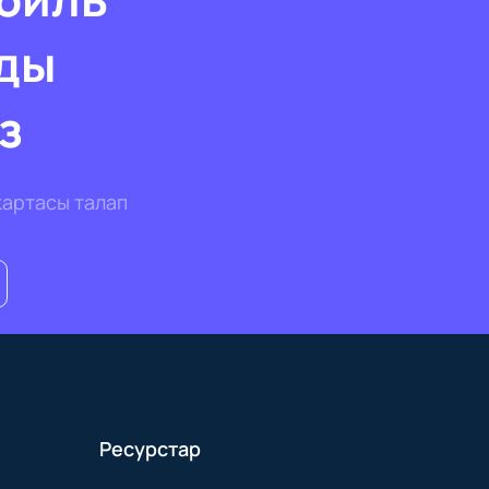
ды
з
картасы талап
Ресурстар