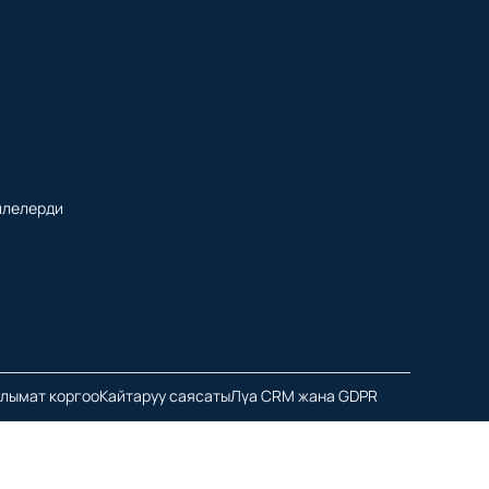
илелерди
лымат коргоо
Кайтаруу саясаты
Лүа CRM жана GDPR