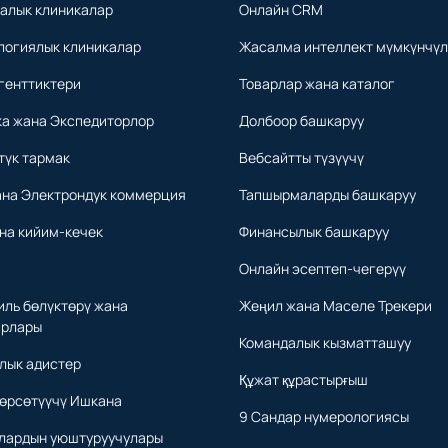
алык клиникалар
Онлайн CRM
логиялык клиникалар
Жасалма интеллект мүмкүнчүл
генттиктери
Товарлар жана каталог
ка жана Экспедиторлор
Долбоор башкаруу
түк тармак
Вебсайтты түзүүчү
ана Электрондук коммерция
Тапшырмаларды башкаруу
на кийим-кечек
Финансылык башкаруу
Онлайн эсептеп-чегерүү
ль бөлүктөрү жана
Жеңил жана Маселе Трекери
арлары
Командалык кызматташуу
лык адистер
Құжат құрастырғыш
өрсөтүүчү Ишкана
9 Сандар нумерологиясы
лардын уюштуруучулары