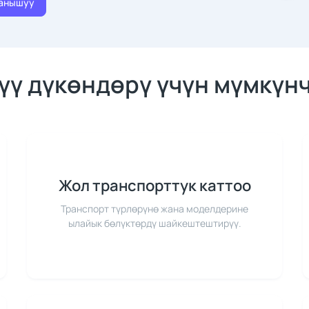
ланышуу
үү дүкөндөрү үчүн мүмкүн
Жол транспорттук каттоо
Транспорт түрлөрүнө жана моделдерине
ылайык бөлүктөрдү шайкештештирүү.