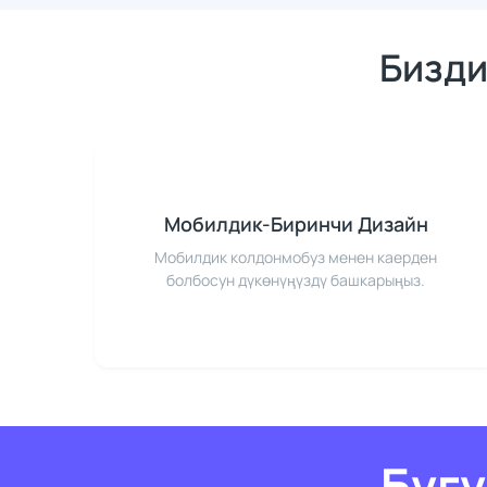
Бизди
Мобилдик-Биринчи Дизайн
Мобилдик колдонмобуз менен каерден
болбосун дүкөнүңүздү башкарыңыз.
Бүг