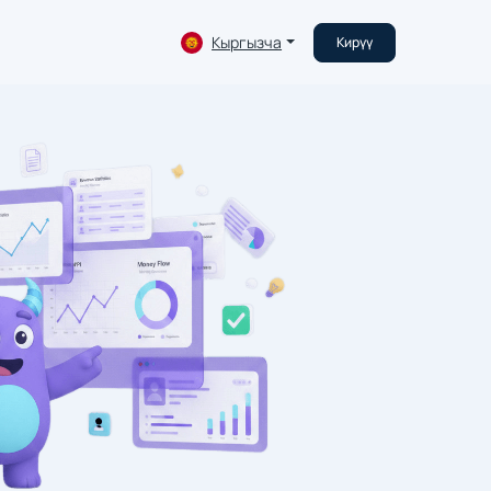
Кыргызча
Кирүү