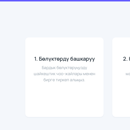
1. Бөлүктөрдү башкаруу
2.
Бардык бөлүктөрүңүздү
шайкештик чоо-жайлары менен
м
бирге тиркеп алыңыз.