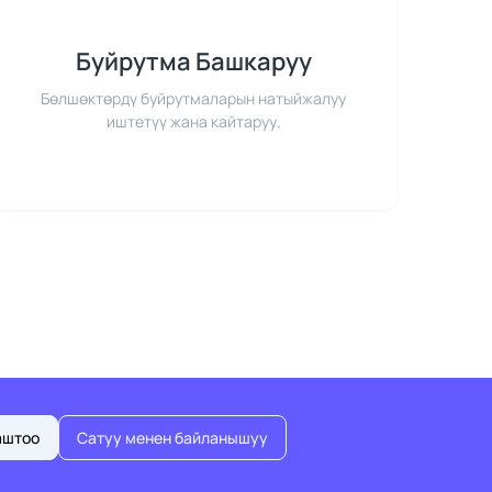
Буйрутма Башкаруу
Бөлшөктөрдү буйрутмаларын натыйжалуу
иштетүү жана кайтаруу.
аштоо
Сатуу менен байланышуу