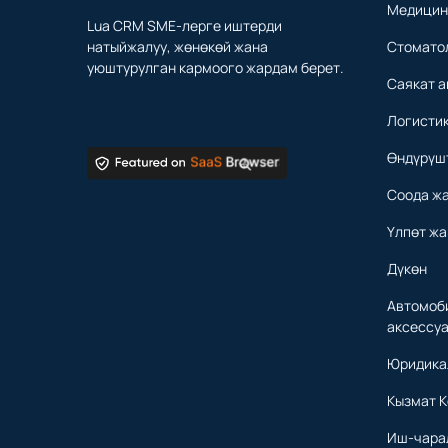
Медицин
Lua CRM SME-лерге иштерди
натыйжалуу, жөнөкөй жана
Стомато
уюштурулган кармоого жардам берет.
Саякат а
Логисти
Өндүрүш
Соода ж
Үлпөт жа
Дүкөн
Автомоби
аксессу
Юридика
Кызмат К
Иш-чара