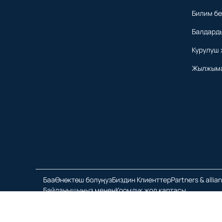
Билим б
Балдард
Курулуш 
Жылжыма
Баа
Өнөктөш болуңуз
Биздин Клиенттер
Partners & allia
Байланышыңыз менен
Коомдук жол картасы