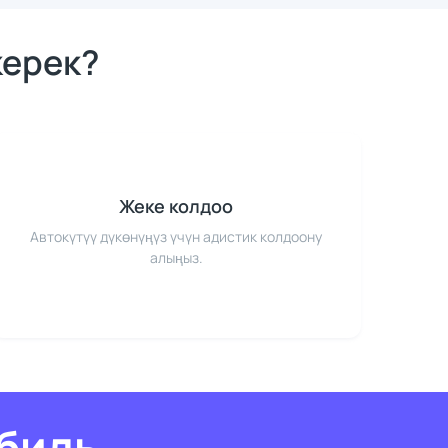
керек?
Жеке колдоо
Автокүтүү дүкөнүңүз үчүн адистик колдоону
алыңыз.
биль