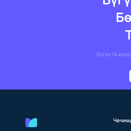
Б
Бүгүн 14 күн
Чечим