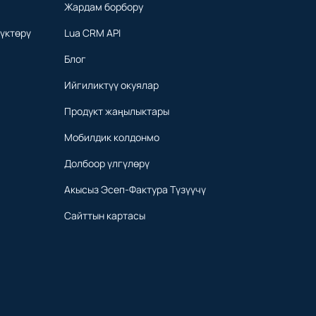
Жардам борбору
үктөрү
Lua CRM API
Блог
Ийгиликтүү окуялар
Продукт жаңылыктары
Мобилдик колдонмо
Долбоор үлгүлөрү
Акысыз Эсеп-Фактура Түзүүчү
Сайттын картасы