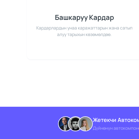
Башкаруу Кардар
Кардарлардын унаа каражаттарын жана сатып
алуу тарыхын көзөмөлдөө.
Жетекчи Автоко
Дүйнөнүн автокомпон