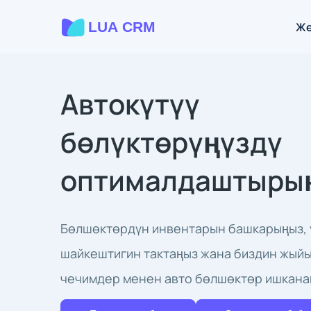
Жө
Автокүтүү
бөлүктөрүңүздү
оптималдаштыры
Бөлшөктөрдүн инвентарын башкарыңыз, 
шайкештигин тактаңыз жана биздин жый
чечимдер менен авто бөлшөктөр ишкана