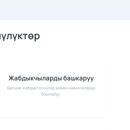
чүлүктөр
Жабдыкчыларды башкаруу
Бөлшек жабдыктоочулар менен мамилелерди
башкаруу.