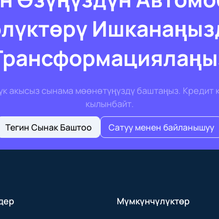
өлүктөрү Ишканаңыз
Трансформациялаңы
дүк акысыз сынама мөөнөтүңүздү баштаңыз. Кредит 
кылынбайт.
Тегин Сынак Баштоо
Сатуу менен байланышуу
дер
Мүмкүнчүлүктөр