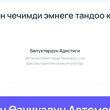
н чечимди эмнеге тандоо 
Бөлүктөрдүн Адистиги
Автокомпоненттерди башкаруу үчүн
адистештирилген мүмкүнчүлүктөр.
үн Өзүңүздүн Автомо