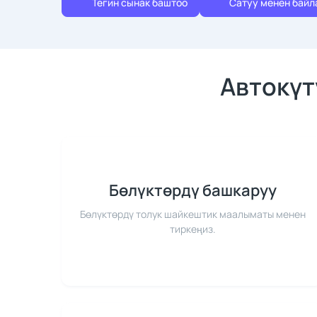
Тегин сынак баштоо
Сатуу менен бай
Автокүт
Бөлүктөрдү башкаруу
Бөлүктөрдү толук шайкештик маалыматы менен
тиркеңиз.