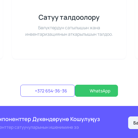
Сатуу талдоолору
Бөлүктөрдүн сатылышын жана
инвентаризациянын аткарылышын талдоо.
+372 654-36-36
WhatsApp
мпоненттер Дүкөндөрүнө Кошулуңуз
Б
енттер сатуучуларынын ишенимине ээ