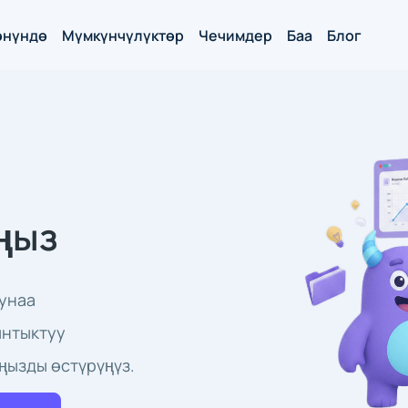
нүндө
Мүмкүнчүлүктөр
Чечимдер
Баа
Блог
ңыз
унаа
ынтыктуу
ңызды өстүрүңүз.