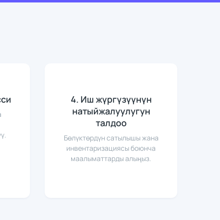
сси
4. Иш жүргүзүүнүн
натыйжалуулугун
а
талдоо
ү.
Бөлүктөрдүн сатылышы жана
инвентаризациясы боюнча
маалыматтарды алыңыз.