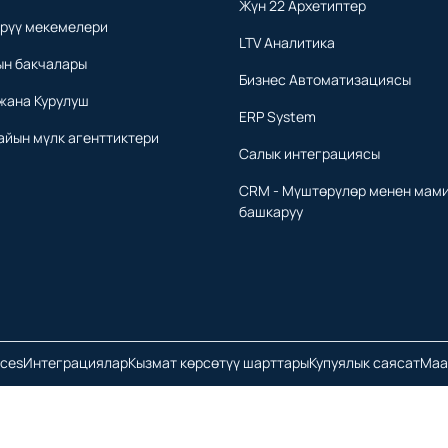
Жүн 22 Архетиптер
ерүү мекемелери
LTV Аналитика
ын бакчалары
Бизнес Автоматизациясы
жана Курулуш
ERP System
йын мүлк агенттиктери
Салык интеграциясы
CRM - Мүштөрүлөр менен мам
башкаруу
nces
Интеграциялар
Кызмат көрсөтүү шарттары
Купуялык саясат
Маа
Автордук укуктар © 2026 сакталган.