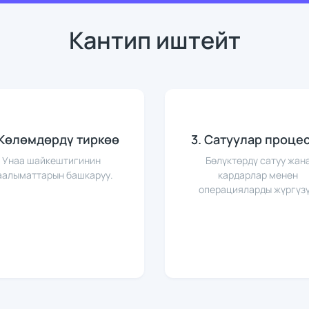
Кантип иштейт
 Көлөмдөрдү тиркөө
3. Сатуулар проце
Унаа шайкештигинин
Бөлүктөрдү сатуу жан
аалыматтарын башкаруу.
кардарлар менен
операцияларды жүргүзү