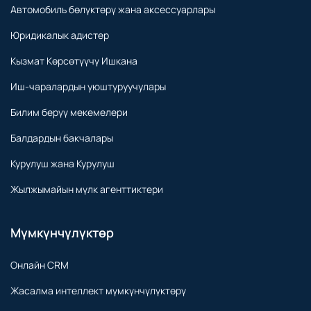
Автомобиль бөлүктөрү жана аксессуарлары
Юридикалык адистер
Кызмат Көрсөтүүчү Ишкана
Иш-чаралардын уюштуруучулары
Билим берүү мекемелери
Балдардын бакчалары
Курулуш жана Курулуш
Жылжымайын мүлк агенттиктери
Мүмкүнчүлүктөр
Онлайн CRM
Жасалма интеллект мүмкүнчүлүктөрү