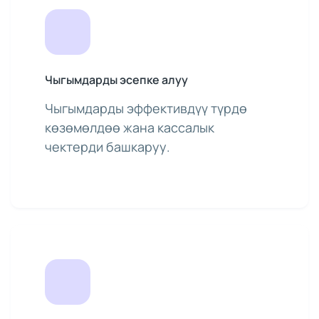
Чыгымдарды эсепке алуу
Чыгымдарды эффективдүү түрдө
көзөмөлдөө жана кассалык
чектерди башкаруу.