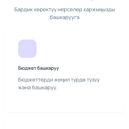
Бардык керектүү нерселер каржыңызды
башкарууга
Бюджет башкаруу
Бюджеттерди жеңил түрдө түзүү
жана башкаруу.