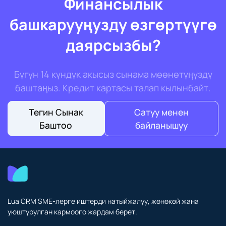
Финансылык
башкарууңузду өзгөртүүгө
даярсызбы?
Бүгүн 14 күндүк акысыз сынама мөөнөтүңүздү
баштаңыз. Кредит картасы талап кылынбайт.
Тегин Сынак
Сатуу менен
Баштоо
байланышуу
Lua CRM SME-лерге иштерди натыйжалуу, жөнөкөй жана
уюштурулган кармоого жардам берет.