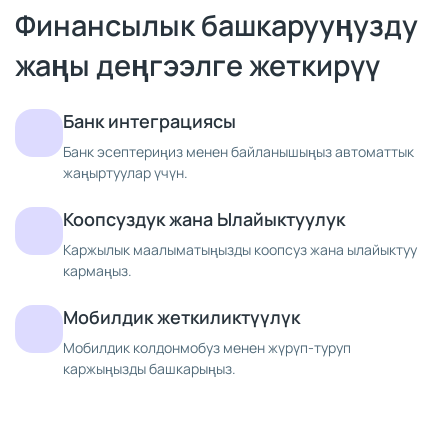
Финансылык башкарууңузду
жаңы деңгээлге жеткирүү
Банк интеграциясы
Банк эсептериңиз менен байланышыңыз автоматтык
жаңыртуулар үчүн.
Коопсуздук жана Ылайыктуулук
Каржылык маалыматыңызды коопсуз жана ылайыктуу
кармаңыз.
Мобилдик жеткиликтүүлүк
Мобилдик колдонмобуз менен жүрүп-туруп
каржыңызды башкарыңыз.