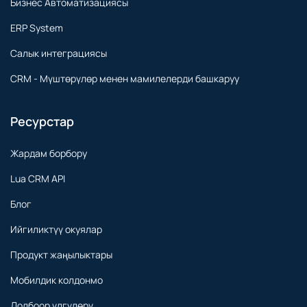
Бизнес Автоматизациясы
ERP System
Салык интеграциясы
CRM - Мүштөрүлөр менен мамилелерди башкаруу
Ресурстар
Жардам борбору
Lua CRM API
Блог
Ийгиликтүү окуялар
Продукт жаңылыктары
Мобилдик колдонмо
Долбоор үлгүлөрү