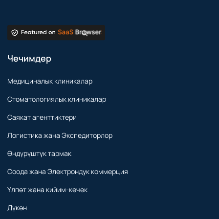
Чечимдер
Медициналык клиникалар
Стоматологиялык клиникалар
Саякат агенттиктери
Логистика жана Экспедиторлор
Өндүрүштүк тармак
Соода жана Электрондук коммерция
Үлпөт жана кийим-кечек
Дүкөн