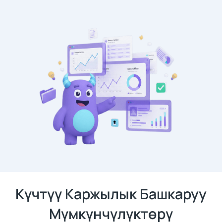
Күчтүү Каржылык Башкаруу
Мүмкүнчүлүктөрү