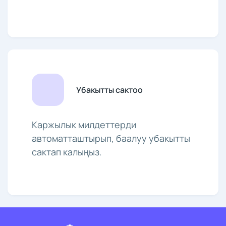
Убакытты сактоо
Каржылык милдеттерди
автоматташтырып, баалуу убакытты
сактап калыңыз.