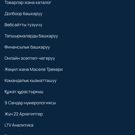
Товарлар жана каталог
Долбоор башкаруу
Вебсайтты түзүүчү
Тапшырмаларды башкаруу
Финансылык башкаруу
Онлайн эсептеп-чегерүү
Жеңил жана Маселе Трекери
Командалык кызматташуу
Құжат құрастырғыш
9 Сандар нумерологиясы
Жүн 22 Архетиптер
LTV Аналитика