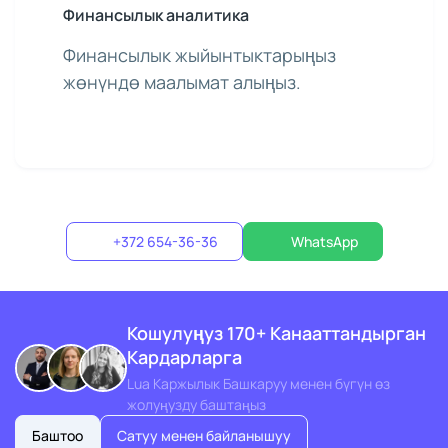
Финансылык аналитика
Финансылык жыйынтыктарыңыз
жөнүндө маалымат алыңыз.
+372 654-36-36
WhatsApp
Кошулуңуз 170+ Канааттандырган
Кардарларга
Lua Каржылык Башкаруу менен бүгүн өз
жолуңузду баштаңыз
Баштоо
Сатуу менен байланышуу