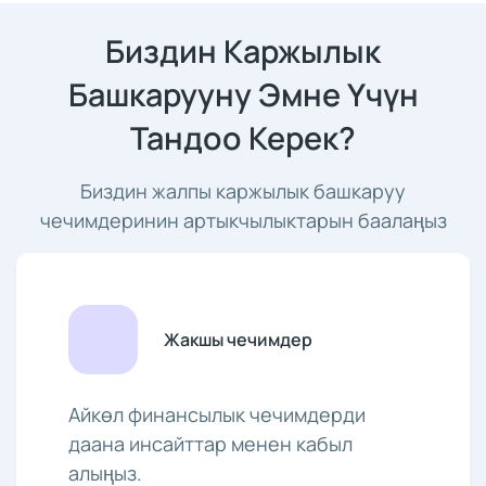
Биздин Каржылык
Башкарууну Эмне Үчүн
Тандоо Керек?
Биздин жалпы каржылык башкаруу
чечимдеринин артыкчылыктарын баалаңыз
Жакшы чечимдер
Айкөл финансылык чечимдерди
даана инсайттар менен кабыл
алыңыз.