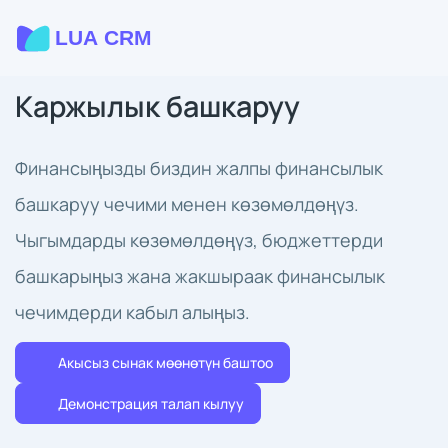
Каржылык башкаруу
Финансыңызды биздин жалпы финансылык
башкаруу чечими менен көзөмөлдөңүз.
Чыгымдарды көзөмөлдөңүз, бюджеттерди
башкарыңыз жана жакшыраак финансылык
чечимдерди кабыл алыңыз.
Акысыз сынак мөөнөтүн баштоо
Демонстрация талап кылуу