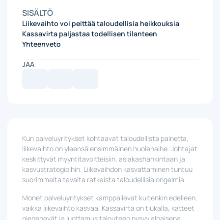
SISÄLTÖ
Liikevaihto voi peittää taloudellisia heikkouksia
Kassavirta paljastaa todellisen tilanteen
Yhteenveto
JAA
Kun palveluyritykset kohtaavat taloudellista painetta,
liikevaihto on yleensä ensimmäinen huolenaihe. Johtajat
keskittyvät myyntitavoitteisiin, asiakashankintaan ja
kasvustrategioihin. Liikevaihdon kasvattaminen tuntuu
suorimmalta tavalta ratkaista taloudellisia ongelmia.
Monet palveluyritykset kamppailevat kuitenkin edelleen,
vaikka liikevaihto kasvaa. Kassavirta on tiukalla, katteet
pienenevät ja luottamus talouteen pysyy alhaisena.