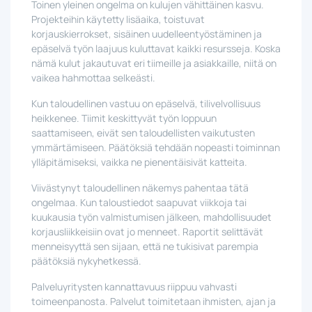
Toinen yleinen ongelma on kulujen vähittäinen kasvu.
Projekteihin käytetty lisäaika, toistuvat
korjauskierrokset, sisäinen uudelleentyöstäminen ja
epäselvä työn laajuus kuluttavat kaikki resursseja. Koska
nämä kulut jakautuvat eri tiimeille ja asiakkaille, niitä on
vaikea hahmottaa selkeästi.
Kun taloudellinen vastuu on epäselvä, tilivelvollisuus
heikkenee. Tiimit keskittyvät työn loppuun
saattamiseen, eivät sen taloudellisten vaikutusten
ymmärtämiseen. Päätöksiä tehdään nopeasti toiminnan
ylläpitämiseksi, vaikka ne pienentäisivät katteita.
Viivästynyt taloudellinen näkemys pahentaa tätä
ongelmaa. Kun taloustiedot saapuvat viikkoja tai
kuukausia työn valmistumisen jälkeen, mahdollisuudet
korjausliikkeisiin ovat jo menneet. Raportit selittävät
menneisyyttä sen sijaan, että ne tukisivat parempia
päätöksiä nykyhetkessä.
Palveluyritysten kannattavuus riippuu vahvasti
toimeenpanosta. Palvelut toimitetaan ihmisten, ajan ja