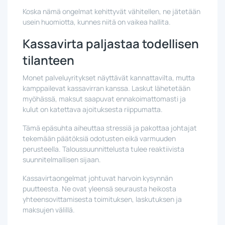
Koska nämä ongelmat kehittyvät vähitellen, ne jätetään
usein huomiotta, kunnes niitä on vaikea hallita.
Kassavirta paljastaa todellisen
tilanteen
Monet palveluyritykset näyttävät kannattavilta, mutta
kamppailevat kassavirran kanssa. Laskut lähetetään
myöhässä, maksut saapuvat ennakoimattomasti ja
kulut on katettava ajoituksesta riippumatta.
Tämä epäsuhta aiheuttaa stressiä ja pakottaa johtajat
tekemään päätöksiä odotusten eikä varmuuden
perusteella. Taloussuunnittelusta tulee reaktiivista
suunnitelmallisen sijaan.
Kassavirtaongelmat johtuvat harvoin kysynnän
puutteesta. Ne ovat yleensä seurausta heikosta
yhteensovittamisesta toimituksen, laskutuksen ja
maksujen välillä.