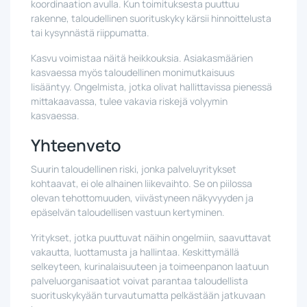
koordinaation avulla. Kun toimituksesta puuttuu
rakenne, taloudellinen suorituskyky kärsii hinnoittelusta
tai kysynnästä riippumatta.
Kasvu voimistaa näitä heikkouksia. Asiakasmäärien
kasvaessa myös taloudellinen monimutkaisuus
lisääntyy. Ongelmista, jotka olivat hallittavissa pienessä
mittakaavassa, tulee vakavia riskejä volyymin
kasvaessa.
Yhteenveto
Suurin taloudellinen riski, jonka palveluyritykset
kohtaavat, ei ole alhainen liikevaihto. Se on piilossa
olevan tehottomuuden, viivästyneen näkyvyyden ja
epäselvän taloudellisen vastuun kertyminen.
Yritykset, jotka puuttuvat näihin ongelmiin, saavuttavat
vakautta, luottamusta ja hallintaa. Keskittymällä
selkeyteen, kurinalaisuuteen ja toimeenpanon laatuun
palveluorganisaatiot voivat parantaa taloudellista
suorituskykyään turvautumatta pelkästään jatkuvaan