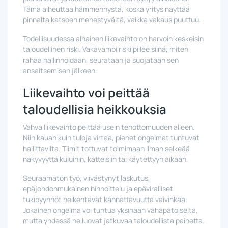
Tämä aiheuttaa hämmennystä, koska yritys näyttää
pinnalta katsoen menestyvältä, vaikka vakaus puuttuu.
Todellisuudessa alhainen liikevaihto on harvoin keskeisin
taloudellinen riski. Vakavampi riski piilee siinä, miten
rahaa hallinnoidaan, seurataan ja suojataan sen
ansaitsemisen jälkeen.
Liikevaihto voi peittää
taloudellisia heikkouksia
Vahva liikevaihto peittää usein tehottomuuden alleen.
Niin kauan kuin tuloja virtaa, pienet ongelmat tuntuvat
hallittavilta. Tiimit tottuvat toimimaan ilman selkeää
näkyvyyttä kuluihin, katteisiin tai käytettyyn aikaan.
Seuraamaton työ, viivästynyt laskutus,
epäjohdonmukainen hinnoittelu ja epäviralliset
tukipyynnöt heikentävät kannattavuutta vaivihkaa.
Jokainen ongelma voi tuntua yksinään vähäpätöiseltä,
mutta yhdessä ne luovat jatkuvaa taloudellista painetta.