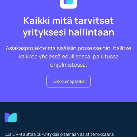
Kaikki mitä tarvitset
yrityksesi hallintaan
Asiakasprojekteista sisäisiin prosesseihin, hallitse
kaikkea yhdessä edullisessa, palkitussa
ohjelmistossa.
Tule Kumppaniksi
Lua CRM auttaa pk-yrityksiä pitämään asiat tehokkaana,