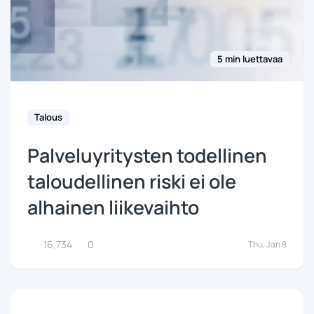
5 min luettavaa
Talous
Palveluyritysten todellinen
taloudellinen riski ei ole
alhainen liikevaihto
16,734
0
Thu, Jan 8