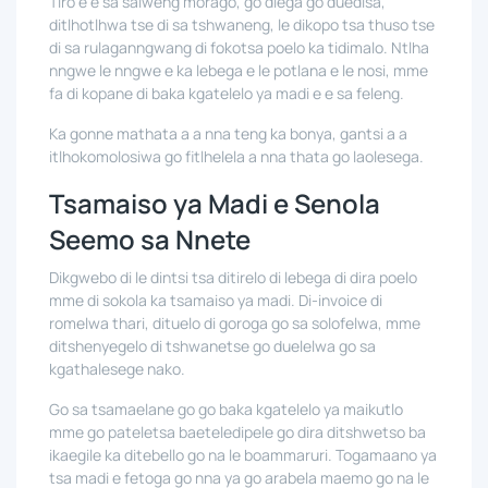
Tiro e e sa salweng morago, go diega go duedisa,
ditlhotlhwa tse di sa tshwaneng, le dikopo tsa thuso tse
di sa rulaganngwang di fokotsa poelo ka tidimalo. Ntlha
nngwe le nngwe e ka lebega e le potlana e le nosi, mme
fa di kopane di baka kgatelelo ya madi e e sa feleng.
Ka gonne mathata a a nna teng ka bonya, gantsi a a
itlhokomolosiwa go fitlhelela a nna thata go laolesega.
Tsamaiso ya Madi e Senola
Seemo sa Nnete
Dikgwebo di le dintsi tsa ditirelo di lebega di dira poelo
mme di sokola ka tsamaiso ya madi. Di-invoice di
romelwa thari, dituelo di goroga go sa solofelwa, mme
ditshenyegelo di tshwanetse go duelelwa go sa
kgathalesege nako.
Go sa tsamaelane go go baka kgatelelo ya maikutlo
mme go pateletsa baeteledipele go dira ditshwetso ba
ikaegile ka ditebello go na le boammaruri. Togamaano ya
tsa madi e fetoga go nna ya go arabela maemo go na le