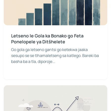
Letseno le Gola ka Bonako go Feta
Ponelopele ya Ditšhelete
Go gola ga letseno gantsi go ketekwa jaaka
sesupo se se tlhamaletseng sa katlego. Bareki ba
basha ba a tla, diporoje...