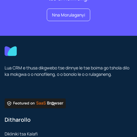
Nna Morulaganyi
Lua CRM e thusa dikgwebo tse dinnye le tse boima go tshola dilo
ka mokgwa o o nonofileng, o o bonolo le o o rulaganeng.
Ditharollo
Dikliniki tsa Kalafi