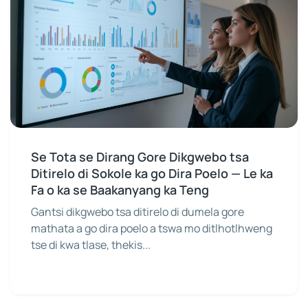
Se Tota se Dirang Gore Dikgwebo tsa
Ditirelo di Sokole ka go Dira Poelo — Le ka
Fa o ka se Baakanyang ka Teng
Gantsi dikgwebo tsa ditirelo di dumela gore
mathata a go dira poelo a tswa mo ditlhotlhweng
tse di kwa tlase, thekis...