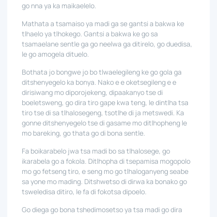
go nna ya ka maikaelelo.
Mathata a tsamaiso ya madi ga se gantsi a bakwa ke
tlhaelo ya tlhokego. Gantsi a bakwa ke go sa
tsamaelane sentle ga go neelwa ga ditirelo, go duedisa,
le go amogela dituelo.
Bothata jo bongwe jo bo tlwaelegileng ke go gola ga
ditshenyegelo ka bonya. Nako e e oketsegileng e e
dirisiwang mo diporojekeng, dipaakanyo tse di
boeletsweng, go dira tiro gape kwa teng, le dintlha tsa
tiro tse di sa tlhalosegeng, tsotlhe di ja metswedi. Ka
gonne ditshenyegelo tse di gasame mo ditlhopheng le
mo bareking, go thata go di bona sentle.
Fa boikarabelo jwa tsa madi bo sa tlhalosege, go
ikarabela go a fokola. Ditlhopha di tsepamisa mogopolo
mo go fetseng tiro, e seng mo go tlhaloganyeng seabe
sa yone mo mading. Ditshwetso di dirwa ka bonako go
tsweledisa ditiro, le fa di fokotsa dipoelo.
Go diega go bona tshedimosetso ya tsa madi go dira