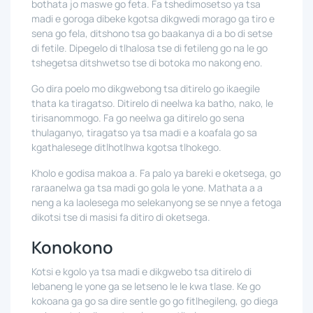
bothata jo maswe go feta. Fa tshedimosetso ya tsa
madi e goroga dibeke kgotsa dikgwedi morago ga tiro e
sena go fela, ditshono tsa go baakanya di a bo di setse
di fetile. Dipegelo di tlhalosa tse di fetileng go na le go
tshegetsa ditshwetso tse di botoka mo nakong eno.
Go dira poelo mo dikgwebong tsa ditirelo go ikaegile
thata ka tiragatso. Ditirelo di neelwa ka batho, nako, le
tirisanommogo. Fa go neelwa ga ditirelo go sena
thulaganyo, tiragatso ya tsa madi e a koafala go sa
kgathalesege ditlhotlhwa kgotsa tlhokego.
Kholo e godisa makoa a. Fa palo ya bareki e oketsega, go
raraanelwa ga tsa madi go gola le yone. Mathata a a
neng a ka laolesega mo selekanyong se se nnye a fetoga
dikotsi tse di masisi fa ditiro di oketsega.
Konokono
Kotsi e kgolo ya tsa madi e dikgwebo tsa ditirelo di
lebaneng le yone ga se letseno le le kwa tlase. Ke go
kokoana ga go sa dire sentle go go fitlhegileng, go diega