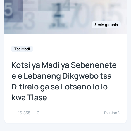
5 min go bala
Tsa Madi
Kotsi ya Madi ya Sebenenete
e e Lebaneng Dikgwebo tsa
Ditirelo ga se Lotseno lo lo
kwa Tlase
16,835
0
Thu, Jan 8