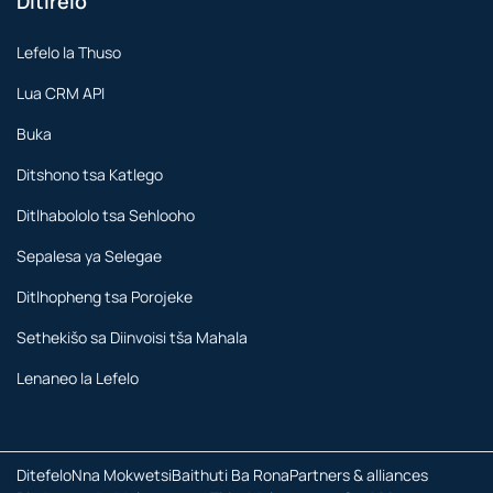
Ditirelo
Lefelo la Thuso
Lua CRM API
Buka
Ditshono tsa Katlego
Ditlhabololo tsa Sehlooho
Sepalesa ya Selegae
Ditlhopheng tsa Porojeke
Sethekišo sa Diinvoisi tša Mahala
Lenaneo la Lefelo
Ditefelo
Nna Mokwetsi
Baithuti Ba Rona
Partners & alliances