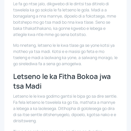
Le fa go ntse jalo, dikgwebo di le dintsi tsa ditirelo di
tswelela ka go sokola le fa letseno le gola. Madi a a
bonagalang a nna mannye, dipoelo di a fokotsega, mme
boitshepo mo go tsa madi bo nna kwa tlase. Seno se
baka tlhakatlhakano, ka gonne kgwebo e lebega e
atlegile kwa ntle mme go sena botsitso.
Mo nneteng, letseno le le kwa tlase ga se yone kotsi ya
motheo ya tsa madi. Kotsi e e masisi go feta e mo
tseleng e madi a laolwang ka yone, a salwang morago, le
go sirelediwa fa a sena go amogelwa.
Letseno le ka Fitha Bokoa jwa
tsa Madi
Letseno le le kwa godimo gantsi le bipa go sa dire sentle.
Fa fela letseno le tswelela ka go tla, mathata a mannye
a lebega a ka laolesega. Ditlhopha di gololesega go dira
di sa itse sentle ditshenyegelo, dipoelo, kgotsa nako e e
dirisitsweng.