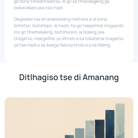
go bona tshedimosetso, le go sa tlhalosegeng ga
boikarabelo jwa tsa madi.
Dikgwebo tse di rarabololang mathata a di bona
botsitso, boitshepo, le taolo. Ka go tsepamisa mogopolo
mo go tlhamalaleng, boitshwaro, le boleng jwa
tiragatso, mekgatlho ya ditirelo e ka tokafatsa tiragatso
ya tsa madi e sa ikaega fela ka kholo e e sa feleng.
Ditlhagiso tse di Amanang