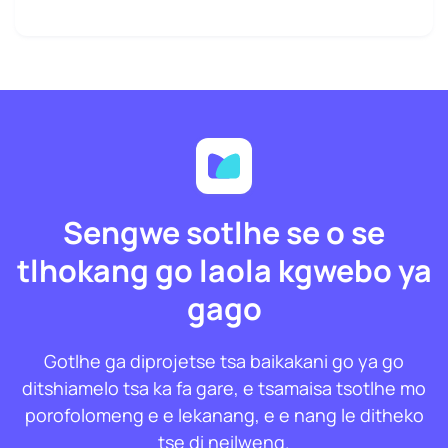
Sengwe sotlhe se o se
tlhokang go laola kgwebo ya
gago
Gotlhe ga diprojetse tsa baikakani go ya go
ditshiamelo tsa ka fa gare, e tsamaisa tsotlhe mo
porofolomeng e e lekanang, e e nang le ditheko
tse di neilweng.