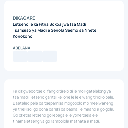
DIKAGARE
Letseno le ka Fitha Bokoa jwa tsa Madi
Tsamaiso ya Madi e Senola Seemo sa Nnete
Konokono
ABELANA
Fa dikgwebo tse di fang ditirelo di le mo kgatelelong ya
tsa madi, letseno gantsi ke lone le le elwang tlhoko pele.
Baeteledipele ba tsepamisa mogopolo mo meelwaneng
ya thekiso, go bona bareki ba basha, le maano a go gola.
Go oketsa letseno go lebega e le yone tsela e e
tlhamaletseng ya go rarabolola mathata a madi.