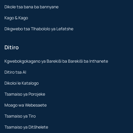
Dikole tsa bana ba bannyane
Kago & Kago
Dikgwebo tsa Tlhabololo ya Lefatshe
Ditiro
Kgwebokgokagano ya Barekiši ba Barekiši ba Inthanete
Ditiro tsa AI
Dikoloi le Katalogo
Tsamaiso ya Porojeke
Moago wa Webesaete
Tsamaiso ya Tiro
Tsamaiso ya Ditšhelete