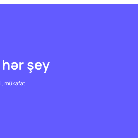
 hər şey
li, mükafat