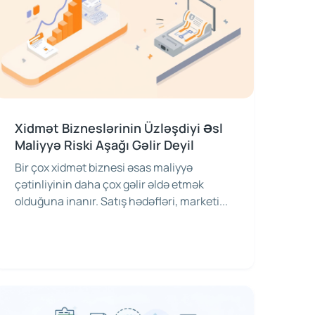
Xidmət Bizneslərinin Üzləşdiyi Əsl
Maliyyə Riski Aşağı Gəlir Deyil
Bir çox xidmət biznesi əsas maliyyə
çətinliyinin daha çox gəlir əldə etmək
olduğuna inanır. Satış hədəfləri, marketi...