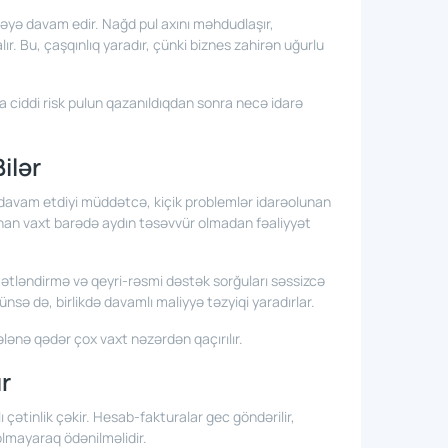
kməyə davam edir. Nağd pul axını məhdudlaşır,
r. Bu, çaşqınlıq yaradır, çünki biznes zahirən uğurlu
aha ciddi risk pulun qazanıldıqdan sonra necə idarə
Bilər
ə davam etdiyi müddətcə, kiçik problemlər idarəolunan
unan vaxt barədə aydın təsəvvür olmadan fəaliyyət
ymətləndirmə və qeyri-rəsmi dəstək sorğuları səssizcə
örünsə də, birlikdə davamlı maliyyə təzyiqi yaradırlar.
lənə qədər çox vaxt nəzərdən qaçırılır.
ır
ı çətinlik çəkir. Hesab-fakturalar gec göndərilir,
 olmayaraq ödənilməlidir.