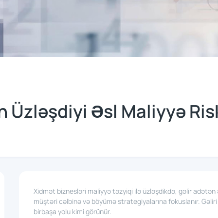
 Üzləşdiyi Əsl Maliyyə Risk
Xidmət biznesləri maliyyə təzyiqi ilə üzləşdikdə, gəlir adətən
müştəri cəlbinə və böyümə strategiyalarına fokuslanır. Gəliri
birbaşa yolu kimi görünür.