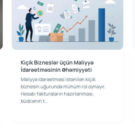
Kiçik Bizneslər üçün Maliyyə
İdarəetməsinin Əhəmiyyəti
Maliyyə idarəetməsi istənilən kiçik
biznesin uğurunda mühüm rol oynayır.
Hesab-fakturaların hazırlanması,
büdcənin t...