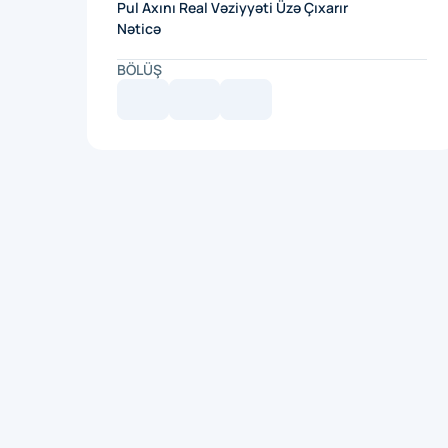
Pul Axını Real Vəziyyəti Üzə Çıxarır
Nəticə
BÖLÜŞ