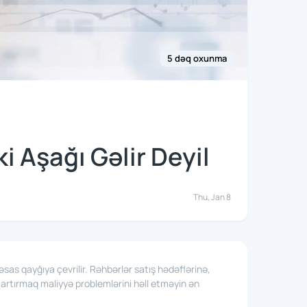
5 dəq oxunma
i Aşağı Gəlir Deyil
Thu, Jan 8
 əsas qayğıya çevrilir. Rəhbərlər satış hədəflərinə,
 artırmaq maliyyə problemlərini həll etməyin ən