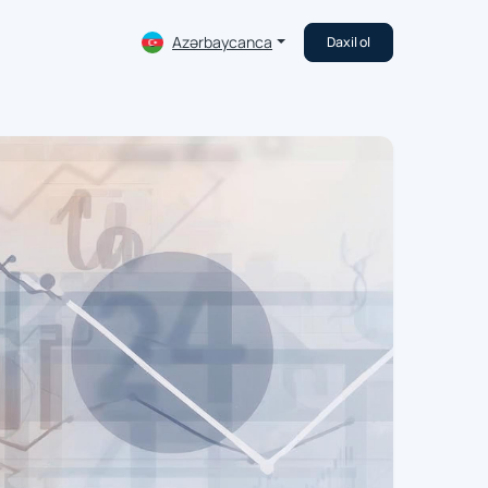
Azərbaycanca
Daxil ol