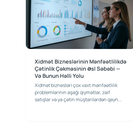
Xidmət Bizneslərinin Mənfəətlilikdə
Çətinlik Çəkməsinin Əsl Səbəbi —
Və Bunun Həlli Yolu
Xidmət biznesləri çox vaxt mənfəətlilik
problemlərinin aşağı qiymətlər, zəif
satışlar və ya çətin müştərilərdən qayn...