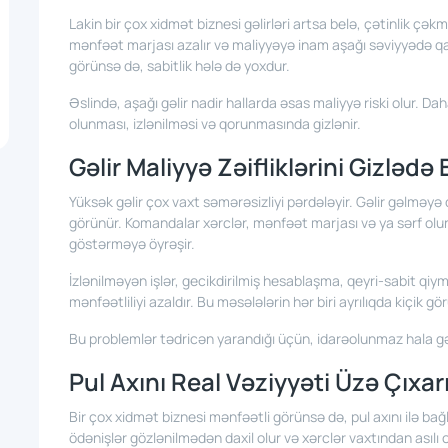
Lakin bir çox xidmət biznesi gəlirləri artsa belə, çətinlik çə
mənfəət marjası azalır və maliyyəyə inam aşağı səviyyədə qalı
görünsə də, sabitlik hələ də yoxdur.
Əslində, aşağı gəlir nadir hallarda əsas maliyyə riski olur. D
olunması, izlənilməsi və qorunmasında gizlənir.
Gəlir Maliyyə Zəifliklərini Gizlədə 
Yüksək gəlir çox vaxt səmərəsizliyi pərdələyir. Gəlir gəlməy
görünür. Komandalar xərclər, mənfəət marjası və ya sərf ol
göstərməyə öyrəşir.
İzlənilməyən işlər, gecikdirilmiş hesablaşma, qeyri-sabit qi
mənfəətliliyi azaldır. Bu məsələlərin hər biri ayrılıqda kiçik g
Bu problemlər tədricən yarandığı üçün, idarəolunmaz hala gə
Pul Axını Real Vəziyyəti Üzə Çıxar
Bir çox xidmət biznesi mənfəətli görünsə də, pul axını ilə bağl
ödənişlər gözlənilmədən daxil olur və xərclər vaxtından asılı