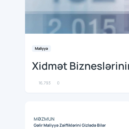
Maliyyə
Xidmət Bizneslərinin
16,793
0
MƏZMUN
Gəlir Maliyyə Zəifliklərini Gizlədə Bilər