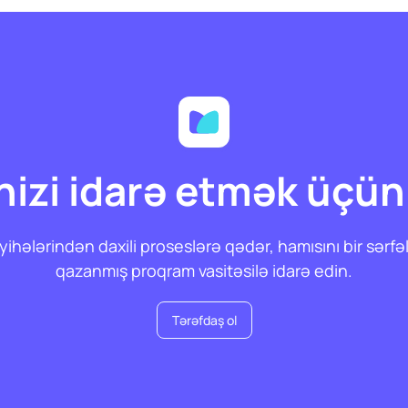
nizi idarə etmək üçün
yihələrindən daxili proseslərə qədər, hamısını bir sərfə
qazanmış proqram vasitəsilə idarə edin.
Tərəfdaş ol