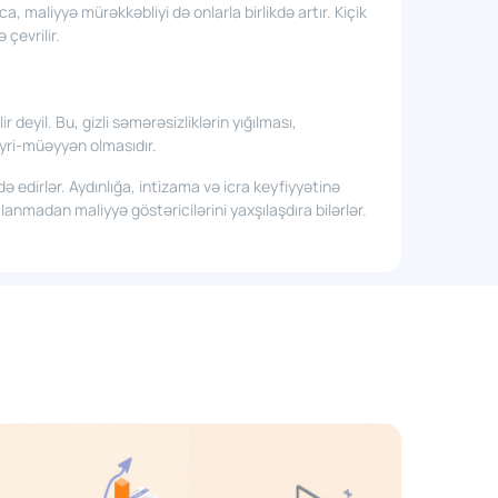
a, maliyyə mürəkkəbliyi də onlarla birlikdə artır. Kiçik
çevrilir.
 deyil. Bu, gizli səmərəsizliklərin yığılması,
yri-müəyyən olmasıdır.
ə edirlər. Aydınlığa, intizama və icra keyfiyyətinə
anmadan maliyyə göstəricilərini yaxşılaşdıra bilərlər.