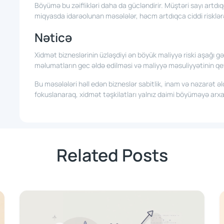
Böyümə bu zəiflikləri daha da gücləndirir. Müştəri sayı artdıqc
miqyasda idarəolunan məsələlər, həcm artdıqca ciddi risklərə 
Nəticə
Xidmət bizneslərinin üzləşdiyi ən böyük maliyyə riski aşağı gəlir
məlumatların gec əldə edilməsi və maliyyə məsuliyyətinin qe
Bu məsələləri həll edən bizneslər sabitlik, inam və nəzarət əld
fokuslanaraq, xidmət təşkilatları yalnız daimi böyüməyə arxal
Related Posts