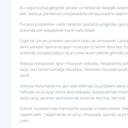
Bu uyğunsuzluq gərginlik yaradır və rəhbərləri dəqiqlik əvə
edir. Maliyyə planlaması məqsədyönlü olmaq əvəzinə reaktiv 
Pul axını problemləri nadir hallarda tələbatın azlığından qay
arasında zəif əlaqələndirmənin nəticəsidir.
Digər bir ümumi problem xərclərin tədricən artmasıdır. Layihə
daxili yenidən işləmə və qeyri-müəyyən iş həcmi resursları t
arasında bölüşdürüldüyü üçün onları aydın şəkildə görmək çə
Maliyyə məsuliyyəti qeyri-müəyyən olduqda, hesabatlılıq zəif
deyil, onu tamamlamağa fokuslanır. Mənfəət marjasını azalts
verilir.
Maliyyə məlumatlarının gec əldə edilməsi bu problemi daha d
həftələr və ya aylar sonra daxil olduqda, düzəliş etmək imkanl
daha yaxşı qərarları dəstəkləmək əvəzinə, keçmişi izah edir.
Xidmət bizneslərində mənfəətlilik əsasən icradan asılıdır. Xid
təqdim edilir. Təqdimatda struktur olmadıqda, qiymət və ya t
çəkir.