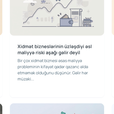
Xidmət bizneslərinin üzləşdiyi əsl
maliyyə riski aşağı gəlir deyil
Bir çox xidmət biznesi əsas maliyyə
probleminin kifayət qədər qazanc əldə
etməmək olduğunu düşünür. Gəlir hər
müzaki...