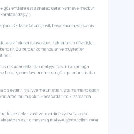
zinə gözləntilərə əsaslanaraq qərar verməyə məcbur
xarakter daşıyır.
naqlanır. Onlar adətən təhvil, hesablaşma və ödəniş
lərə sərf olunan əlavə vaxt, təkrarlanan düzəlişlər,
ükəndirir. Bu xərclər komandalar və müştərilər
tindir.
ləyir. Komandalar işin maliyyə təsirini anlamağa
a belə, işlərin davam etməsi üçün qərarlar sürətlə
a pisləşdirir. Maliyyə məlumatları iş tamamlandıqdan
arı artıq itirilmiş olur. Hesabatlar indiki zamanda
mətlər insanlar, vaxt və koordinasiya vasitəsilə
ələbatdan asılı olmayaraq maliyyə göstəriciləri zərər