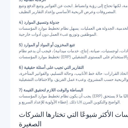
لكنها تحتاج إلى رؤية وانضباط. ابحث عن الفواتير وتتبع الدفع وتتبع
المصروفات وعرض الربحية الأساسي وإعداد التقارير النظيف.
4) جدولة وتنسيق الموارد
 الجدولة هي العمليات. يسهل نظام تخطيط موارد المؤسسات (ERP) الجيد تنسيق المواعيد وجداول
الموظفين وتوزيع عبء العمل دون أدوات خارجية.
5) تتبع المخزون أو المواد أو الموارد
دات، لوجستيات، صيانة، إنتاج، خدمات ميدانية)، فيجب أن يدعم نظام
6) التقارير التي تجيب على أسئلة حقيقية
اذ القرارات: حالة خط الأنابيب، وحالة التسليم، والفواتير المتأخرة،
7) البساطة والوقت اللازم لتحقيق القيمة
يجب أن يكون نظام تخطيط موارد المؤسسات (ERP) للشركات الصغيرة سهل التنفيذ. إذا استغرق الأمر شهورًا، فغالبًا ما لا يستحق
ذلك. إعطاء الأولوية للإعداد السريع و UX الواضح والتكوين المرن.
ت الأكثر شيوعًا التي تختارها الشركات
الصغيرة