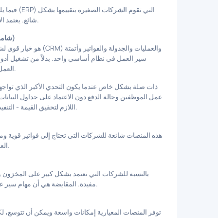
فيما يلي ق
شائع. يعتمد الاختيار "الأفضل" على ما تبيعه وكيف تقدم العمل ومدى سرعة توسعك.
1) Lua CRM (تخطيط موارد المؤسسات (ERP) شامل للشركات الخدمية)
سير العمل في نظام أساسي واحد. بدلاً من تشغيل أدوا
العمل داخل نظام واحد متصل والاحتفاظ بمصدر واحد للحقيقة عبر الأعمال.
عمل الموظفين وحالة الدفع دون الاعتماد على جداول البيانا
اللازم لتحقيق القيمة - التنفيذ أسرع عندما يتم بناء النظام حول مهام سير العمل التشغيلية الحقيقية.
هذه المنصات شائعة للشركات التي تحتاج إلى فواتير قوية وم
العمليات بسيطة، ولكن غالبًا ما تتجاوزها الفرق عندما يزداد تعقيد التسليم.
بالنسبة للشركات التي تعتمد بشكل كبير على المخزون وال
مفيدة. المقايضة هي أن مهام سير عمل الخدمة وتنسيق تسليم العملاء قد تتطلب أدوات أو تخصيصًا إضافيًا.
توفر المنصات المعيارية إمكانات واسعة ويمكن أن تتوسع، لكنه