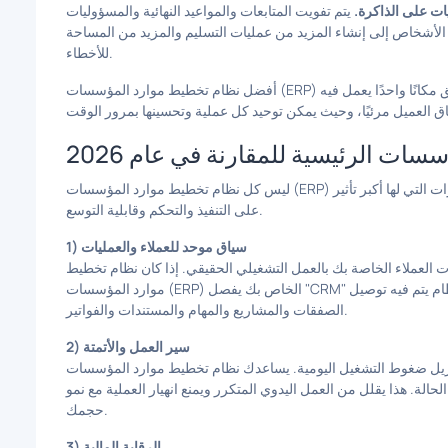
يات على الذاكرة.
لأشخاص إلى إنشاء المزيد من عمليات التسليم والمزيد من المساحة
للأخطاء.
أفضل نظام تخطيط موارد المؤسسات (ERP) للشركات الصغيرة يقلل التعقيد بدلاً من إضافته. يجب أن يخلق مكانًا واحدًا يعمل فيه
ت الرئيسية للمقارنة في عام 2026
ليس كل نظام تخطيط موارد المؤسسات (ERP) مناسبًا للفرق الصغيرة. عند مقارنة الخيارات، ركز على القدرات التي لها أكبر تأثير
على التنفيذ والتحكم وقابلية التوسع.
1) سياق موحد للعملاء والعمليات
لعملاء الخاصة بك بالعمل التشغيلي الحقيقي. إذا كان نظام تخطيط
موارد المؤسسات (ERP) الخاص بك يفصل "CRM" عن "التسليم"، فسينتهي بك الأمر بفجوات. ابحث عن نظام يتم فيه توصيل
الصفقات والمشاريع والمهام والمستندات والفواتير.
2) سير العمل والأتمتة
وط التشغيل اليومية. يساعدك نظام تخطيط موارد المؤسسات (ERP) القوي على أتمتة
حالة. هذا يقلل من العمل اليدوي المتكرر ويمنع انهيار العملية مع نمو
حجمك.
3) الرقابة المالية