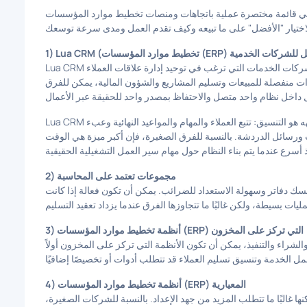
ائمة مختصرة عملية باتجاهات ومنصات تخطيط موارد المؤسسات (ERP) التي تقوم الشركات الصغيرة بتقييمها بشكل
Lua CRM هو خيار قوي لشركات الخدمات التي ترغب في توحيد إدارة علاقات العملاء (CRM) والعمليات والجدولة والفواتير وأتمتة
ت منفصلة للمبيعات وتسليم المشاريع والشؤون المالية، يمكن للفرق
Lua CRM ذات صلة بشكل خاص عندما يكون التحدي الأكبر الذي تواجهه هو التنسيق: تتبع العملاء والمهام والمواعيد النهائية وعبء
ت ورسائل الدردشة. بالنسبة للفرق الصغيرة، فإن أكبر ميزة هي الوقت
2) مجموعات تعتمد على المحاسبة
سك دفاتر وسهولة الاستعداد للضرائب. يمكن أن تكون فعالة إذا كانت
3) أنظمة تخطيط موارد المؤسسات (ERP) التي تركز على المخزون
شراء والتنفيذ، يمكن أن تكون الأنظمة التي تركز على المخزون أولاً
4) أنظمة تخطيط موارد المؤسسات (ERP) المعيارية
ا غالبًا ما تتطلب المزيد من جهد الإعداد. بالنسبة للشركات الصغيرة،