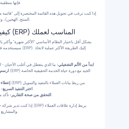
فإنها منطقية عندما يكون لديك عمليات داخلية واضحة وشخص يمكنه إدارة التكوين.
إذا كنت ترغب في تحويل هذه القائمة المختصرة إلى "قائمة م
المنتج، الهجين)، وقيودك التشغيلية الأكبر (التنسيق، الشؤون المالية، المخزون، الجدولة).
كيفية اختيار نظام تخطيط موارد المؤسسات (ERP) المناسب لعملك
سيستخدمه فريقك فعلي
ابدأ من الألم التشغيلي:
ما الذي يتعطل في أغلب الأحيان - الم
ارسم 
تأتي أكبر قيمة لتخطيط موارد المؤسسات (ERP) من ربط بيانات العملاء بالتنفيذ والتمويل.
إعطاء ا
إذا استغرق الأمر وقتًا طويلاً، فإنك تؤخر الفوائد وتخاطر بفقدان الزخم.
اختر التنفيذ السريع:
تأكد من أنه يمكنك الإجابة على الأسئلة الرئيسية دون تصدير جداول البيانات.
التحقق من صحة التقارير:
إذا كنت تدير شركة خدمات، 
(CRM) والمشاريع والجدولة والفواتير يوفر عادةً التحسين الأسرع والأكثر وضوحًا.