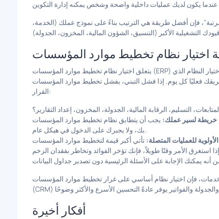
رتبة"، فإن أفضل طريقة هي الترتيب بناءً على نموذج عملك (الخدمة،
يتعلق اختيار نظام تخطيط موارد المؤسسات (ERP) بشكل أقل باختيار النظام الأساسي "الأكثر شهرة" وأكثر باختيار النظام الذي
ًا كل يوم. إذا فشل التبني، يفشل تخطيط موارد المؤسسات (ERP). إليك الطريقة الأكثر عملية لاتخاذ
القرار:
تابعات، التسليم، الرقابة المالية، الجدولة، المخزون، إعداد التقارير؟
خريطة لسير عملك:
يجب أن يتطابق نظام تخطيط موارد المؤسسات (ERP) الجيد مع دورة حياة الخدمة الحقيقية الخاصة
بك، ولا يجبرك على الدخول في هيكل عام.
لأولوية للعمليات المتصلة:
فإن اختيار نظام أساسي على غرار تخطيط موارد المؤسسات (ERP) يربط إدارة علاقات العملاء
أفكار أخيرة