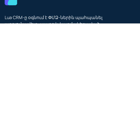
Lua CRM-ը օգնում է ՓՄՁ-ներին պահպանել
արդյունավետ, պարզ և կազմակերպված
գործունեություն:
Լուծումներ
Բուժհաստատություններ
Ատամնաբուժական կլինիկաներ
Տուրիստական գործակալություններ
Լոգիստիկա և էքսպեդիտորներ
Արտադրական ոլորտ