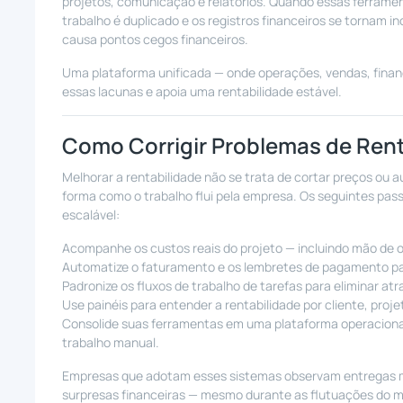
projetos, comunicação e relatórios. Quando essas ferramen
trabalho é duplicado e os registros financeiros se tornam i
causa pontos cegos financeiros.
Uma plataforma unificada — onde operações, vendas, fina
essas lacunas e apoia uma rentabilidade estável.
Como Corrigir Problemas de Ren
Melhorar a rentabilidade não se trata de cortar preços ou 
forma como o trabalho flui pela empresa. Os seguintes pas
escalável:
Acompanhe os custos reais do projeto — incluindo mão de o
Automatize o faturamento e os lembretes de pagamento para
Padronize os fluxos de trabalho de tarefas para eliminar atr
Use painéis para entender a rentabilidade por cliente, projet
Consolide suas ferramentas em uma plataforma operacional 
trabalho manual.
Empresas que adotam esses sistemas observam entregas m
surpresas financeiras — mesmo durante as flutuações do 