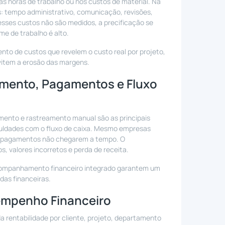
 horas de trabalho ou nos custos de material. Na
as: tempo administrativo, comunicação, revisões,
esses custos não são medidos, a precificação se
e de trabalho é alto.
to de custos que revelem o custo real por projeto,
vitem a erosão das margens.
amento, Pagamentos e Fluxo
mento e rastreamento manual são as principais
iculdades com o fluxo de caixa. Mesmo empresas
os pagamentos não chegarem a tempo. O
, valores incorretos e perda de receita.
ompanhamento financeiro integrado garantem um
das financeiras.
sempenho Financeiro
 rentabilidade por cliente, projeto, departamento