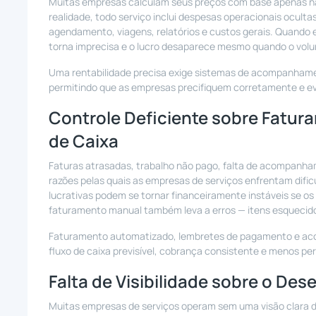
Muitas empresas calculam seus preços com base apenas nas
realidade, todo serviço inclui despesas operacionais ocult
agendamento, viagens, relatórios e custos gerais. Quando 
torna imprecisa e o lucro desaparece mesmo quando o volum
Uma rentabilidade precisa exige sistemas de acompanhamen
permitindo que as empresas precifiquem corretamente e e
Controle Deficiente sobre Fatur
de Caixa
Faturas atrasadas, trabalho não pago, falta de acompanha
razões pelas quais as empresas de serviços enfrentam dif
lucrativas podem se tornar financeiramente instáveis se 
faturamento manual também leva a erros — itens esquecidos
Faturamento automatizado, lembretes de pagamento e ac
fluxo de caixa previsível, cobrança consistente e menos per
Falta de Visibilidade sobre o De
Muitas empresas de serviços operam sem uma visão clara da