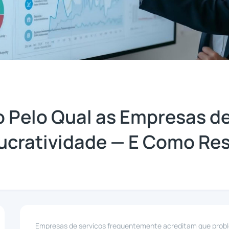
o Pelo Qual as Empresas d
ucratividade — E Como Res
Empresas de serviços frequentemente acreditam que proble