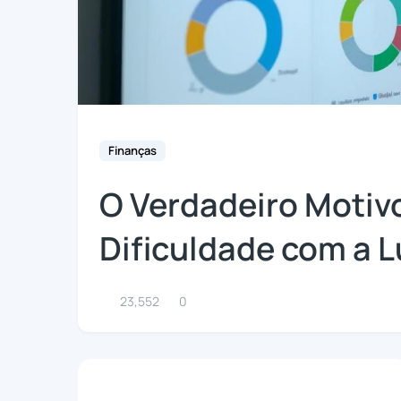
Finanças
O Verdadeiro Motiv
Dificuldade com a L
23,552
0