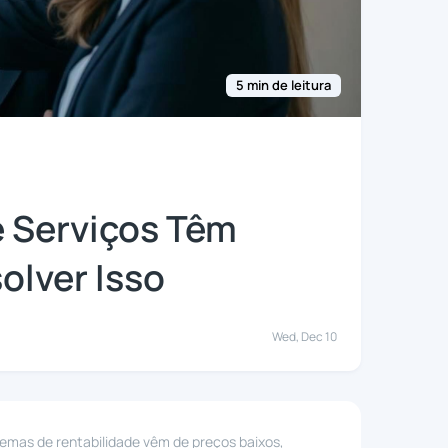
5 min de leitura
e Serviços Têm
olver Isso
Wed, Dec 10
mas de rentabilidade vêm de preços baixos,