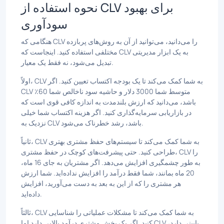
نحوه استفاده از CLV برای بهبود
سودآوری
هنگامی که CLV را می‌دانید، می‌توانید از آن به روش‌های پربازده
مختلفی استفاده کنید. اینجاست که CLV به یک ابزار مدیریتی
تبدیل می‌شود، نه فقط یک معیار.
اولاً، CLV به شما کمک می‌کند تا یک بودجه اکتساب تعیین کنید. اگر
CLV متوسط شما 3000 دلار و حاشیه سود ناخالص شما 60٪
باشد، می‌دانید که ارزش بلندمدت به اندازه کافی قوی است که
در بازاریابی سرمایه‌گذاری کنید. اگر هزینه اکتساب شما خیلی
نزدیک به CLV باشد، رشد خطرناک می‌شود.
ثانیاً، CLV به شما کمک می‌کند تا سیستم‌های حفظ مشتری بهتری
طراحی کنید. حتی پیشرفت‌های کوچک در حفظ مشتری، CLV را
به طور چشمگیری افزایش می‌دهد. اگر مشتریان به جای 16 ماه،
20 ماه بمانند، شما فقط درآمد را افزایش نداده‌اید. شما ارزش
هر مشتری را که از این به بعد به دست می‌آورید، افزایش
داده‌اید.
ثالثاً، CLV به شما کمک می‌کند تا مشکلات عملیاتی را شناسایی
کنید. اگر یک بخش مشتری درآمد بالایی دارد اما CLV پایینی دارد،