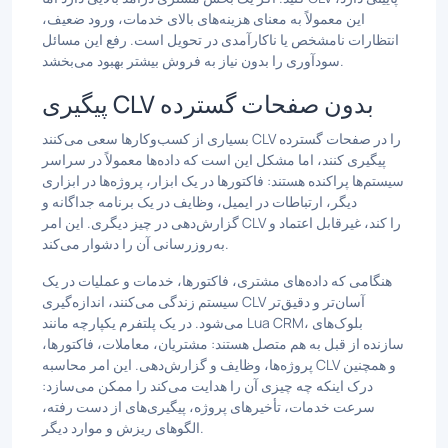
این معمولاً به معنای هزینه‌های بالای خدمات، ورود ضعیف،
انتظارات نامشخص یا ناکارآمدی در تحویل است. رفع این مسائل
سودآوری را بدون نیاز به فروش بیشتر بهبود می‌بخشد.
پیگیری CLV بدون صفحات گسترده
بسیاری از کسب‌وکارها سعی می‌کنند CLV را در صفحات گسترده
پیگیری کنند، اما مشکل این است که داده‌ها معمولاً در سراسر
سیستم‌ها پراکنده هستند: فاکتورها در یک ابزار، پروژه‌ها در ابزاری
دیگر، ارتباطات در ایمیل، وظایف در یک برنامه جداگانه و
گزارش‌دهی در چیز دیگری. این امر CLV را کند، غیرقابل اعتماد و
به‌روزرسانی آن را دشوار می‌کند.
هنگامی که داده‌های مشتری، فاکتورها، خدمات و عملیات در یک
سیستم زندگی می‌کنند، اندازه‌گیری CLV آسان‌تر و دقیق‌تر
می‌شود. در یک پلتفرم یکپارچه مانند Lua CRM، بلوک‌های
سازنده از قبل به هم متصل هستند: مشتریان، معاملات، فاکتورها،
پروژه‌ها، وظایف و گزارش‌دهی. این امر محاسبه CLV و همچنین
درک اینکه چه چیزی آن را هدایت می‌کند را ممکن می‌سازد:
سرعت خدمات، تأخیرهای پروژه، پیگیری‌های از دست رفته،
الگوهای ریزش و موارد دیگر.