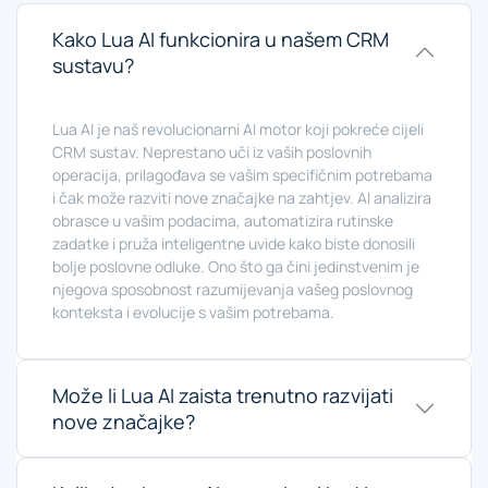
Kako Lua AI funkcionira u našem CRM
sustavu?
Lua AI je naš revolucionarni AI motor koji pokreće cijeli
CRM sustav. Neprestano uči iz vaših poslovnih
operacija, prilagođava se vašim specifičnim potrebama
i čak može razviti nove značajke na zahtjev. AI analizira
obrasce u vašim podacima, automatizira rutinske
zadatke i pruža inteligentne uvide kako biste donosili
bolje poslovne odluke. Ono što ga čini jedinstvenim je
njegova sposobnost razumijevanja vašeg poslovnog
konteksta i evolucije s vašim potrebama.
Može li Lua AI zaista trenutno razvijati
nove značajke?