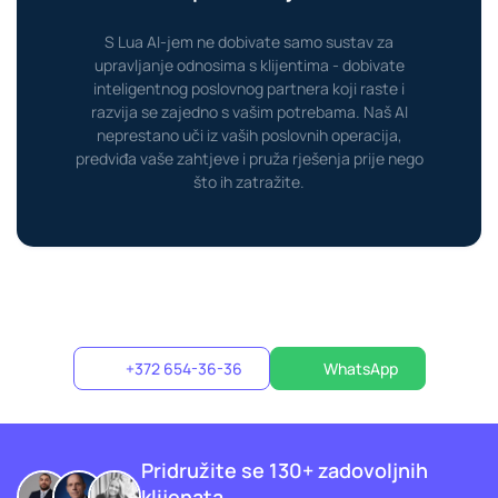
S Lua AI-jem ne dobivate samo sustav za
upravljanje odnosima s klijentima - dobivate
inteligentnog poslovnog partnera koji raste i
razvija se zajedno s vašim potrebama. Naš AI
neprestano uči iz vaših poslovnih operacija,
predviđa vaše zahtjeve i pruža rješenja prije nego
što ih zatražite.
+372 654-36-36
WhatsApp
Pridružite se 130+ zadovoljnih
klijenata