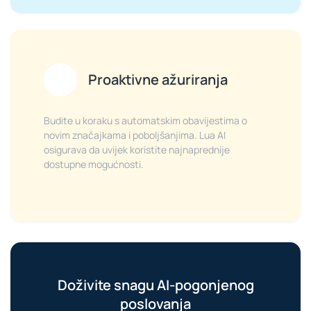
Proaktivne ažuriranja
Budite u koraku s automatskim obavijestima o
novim značajkama i poboljšanjima. Lua AI
osigurava da uvijek koristite najnaprednije
dostupne mogućnosti.
Doživite snagu AI-pogonjenog
poslovanja