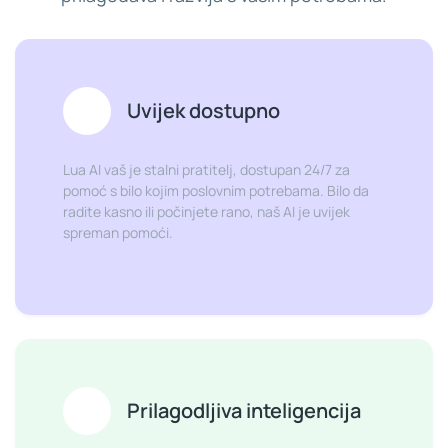
Uvijek dostupno
Lua AI vaš je stalni pratitelj, dostupan 24/7 za
pomoć s bilo kojim poslovnim potrebama. Bilo da
radite kasno ili počinjete rano, naš AI je uvijek
spreman pomoći.
Prilagodljiva inteligencija