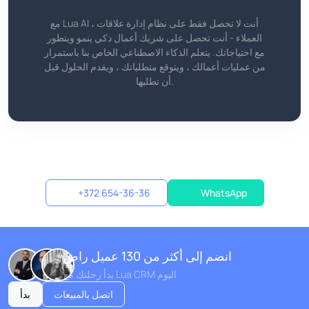
مع Lua AI ، أنت لا تحصل فقط على نظام إدارة علاقات
العملاء - أنت تحصل على شريك أعمال ذكي ينمو ويتطور
مع احتياجاتك. يتعلم الذكاء الاصطناعي الخاص بنا باستمرار
من عمليات أعمالك ، ويتوقع متطلباتك ، ويقدم الحلول قبل
أن تطلبها.
+372 654-36-36
WhatsApp
انضم إلى أكثر من 130 عميل راضٍ
بدأ رحلتك مع Lua CRM اليوم
اتصل بالمبيعات
بدأ