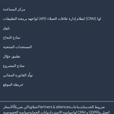
مركز المساعدة
لواجهة برمجة التطبيقات (API) لنظام إدارة علاقات العملاء (CRM) لوا
بلوق
نماذج النجاح
المستجدات المنتجية
تطبيق جوّال
مناذج المشروع
تولّد الفاتورة المجاني
خريطة الموقع
شروط الخدمة
إندماجات
Partners & alliances
عملاؤنا
كن شريكاً
الأسعار
اتصل بنا
لوا CRM و GDPR
سياسة الاسترداد
بيانات الحماية
سياسة الخصوصية