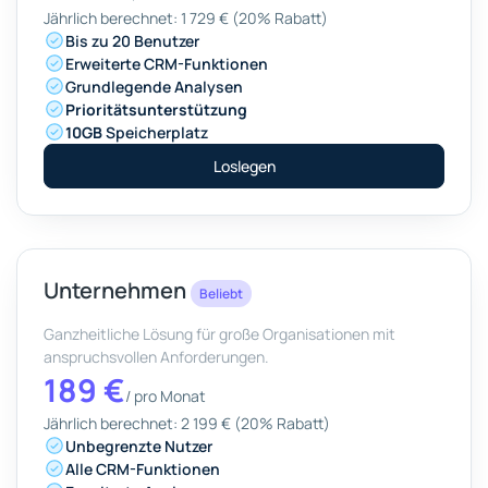
Jährlich berechnet: 1 729 € (20% Rabatt)
Bis zu 20 Benutzer
Erweiterte CRM-Funktionen
Grundlegende Analysen
Prioritätsunterstützung
10GB
Speicherplatz
Loslegen
Unternehmen
Beliebt
Ganzheitliche Lösung für große Organisationen mit
anspruchsvollen Anforderungen.
189 €
/
pro Monat
Jährlich berechnet: 2 199 € (20% Rabatt)
Unbegrenzte Nutzer
Alle CRM-Funktionen