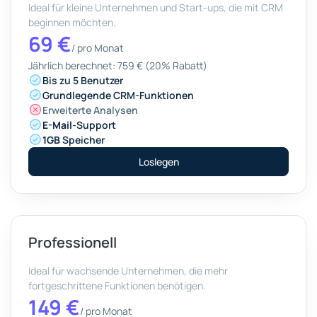
Ideal für kleine Unternehmen und Start-ups, die mit CRM
beginnen möchten.
69 €
/
pro Monat
Jährlich berechnet: 759 € (20% Rabatt)
Bis zu 5 Benutzer
Grundlegende CRM-Funktionen
Erweiterte Analysen
E-Mail
-Support
1GB
Speicher
Loslegen
Professionell
Ideal für wachsende Unternehmen, die mehr
fortgeschrittene Funktionen benötigen.
149 €
/
pro Monat