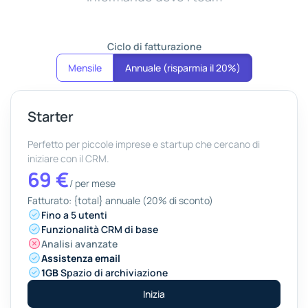
Ciclo di fatturazione
Mensile
Annuale (risparmia il 20%)
Starter
Perfetto per piccole imprese e startup che cercano di
iniziare con il CRM.
69 €
/
per mese
Fatturato: {total} annuale (20% di sconto)
Fino a 5 utenti
Funzionalità CRM di base
Analisi avanzate
Assistenza email
1GB
Spazio di archiviazione
Inizia