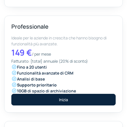
Professionale
Ideale per le aziende in crescita che hanno bisogno di
funzionalità più avanzate.
149 €
/
per mese
Fatturato: {total} annuale (20% di sconto)
Fino a 20 utenti
Funzionalità avanzate di CRM
Analisi di base
Supporto prioritario
10GB
di spazio di archiviazione
Inizia