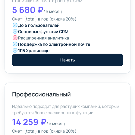
стремящихся начать работу с CRM.
5 680 ₽
/
в месяц
Счет: {total} в год (скидка 20%)
До 5 пользователей
Основные функции CRM
Расширенная аналитика
Поддержка по
электронной почте
1ГБ
Хранилище
Начать
Профессиональный
Идеально подходит для растущих компаний, которым
требуются более расширенные функции.
14 259 ₽
/
в месяц
Счет: {total} в год (скидка 20%)