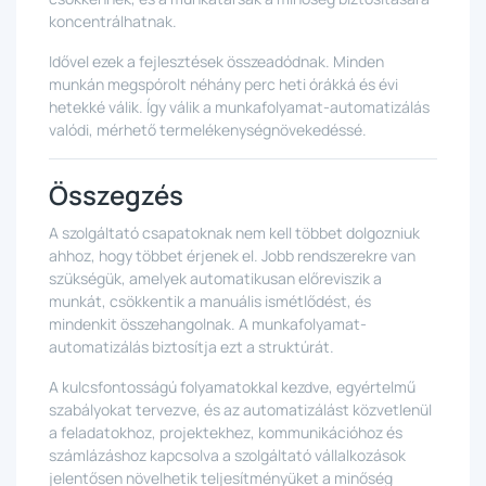
koncentrálhatnak.
Idővel ezek a fejlesztések összeadódnak. Minden
munkán megspórolt néhány perc heti órákká és évi
hetekké válik. Így válik a munkafolyamat-automatizálás
valódi, mérhető termelékenységnövekedéssé.
Összegzés
A szolgáltató csapatoknak nem kell többet dolgozniuk
ahhoz, hogy többet érjenek el. Jobb rendszerekre van
szükségük, amelyek automatikusan előreviszik a
munkát, csökkentik a manuális ismétlődést, és
mindenkit összehangolnak. A munkafolyamat-
automatizálás biztosítja ezt a struktúrát.
A kulcsfontosságú folyamatokkal kezdve, egyértelmű
szabályokat tervezve, és az automatizálást közvetlenül
a feladatokhoz, projektekhez, kommunikációhoz és
számlázáshoz kapcsolva a szolgáltató vállalkozások
jelentősen növelhetik teljesítményüket a minőség