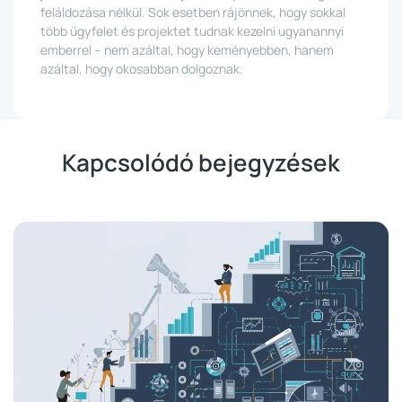
feláldozása nélkül. Sok esetben rájönnek, hogy sokkal
több ügyfelet és projektet tudnak kezelni ugyanannyi
emberrel – nem azáltal, hogy keményebben, hanem
azáltal, hogy okosabban dolgoznak.
Kapcsolódó bejegyzések