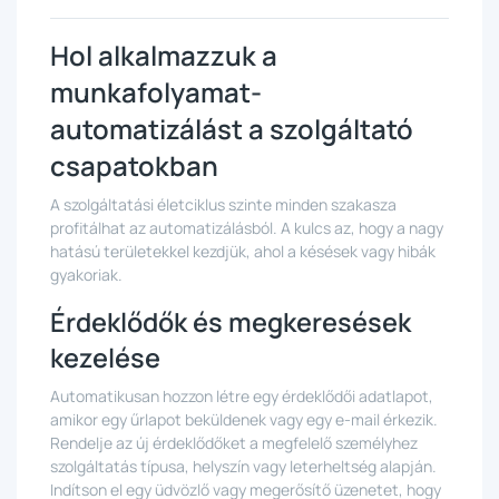
Hol alkalmazzuk a
munkafolyamat-
automatizálást a szolgáltató
csapatokban
A szolgáltatási életciklus szinte minden szakasza
profitálhat az automatizálásból. A kulcs az, hogy a nagy
hatású területekkel kezdjük, ahol a késések vagy hibák
gyakoriak.
Érdeklődők és megkeresések
kezelése
Automatikusan hozzon létre egy érdeklődői adatlapot,
amikor egy űrlapot beküldenek vagy egy e-mail érkezik.
Rendelje az új érdeklődőket a megfelelő személyhez
szolgáltatás típusa, helyszín vagy leterheltség alapján.
Indítson el egy üdvözlő vagy megerősítő üzenetet, hogy