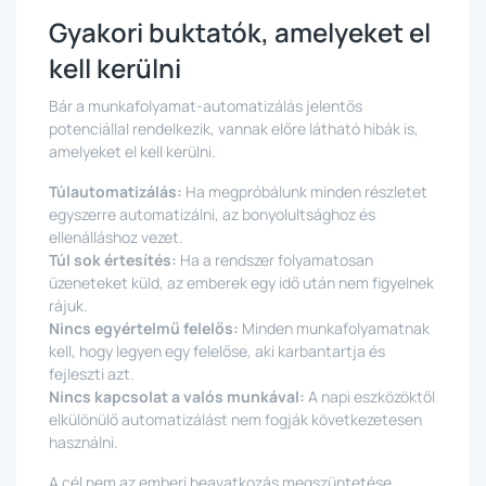
Gyakori buktatók, amelyeket el
kell kerülni
Bár a munkafolyamat-automatizálás jelentős
potenciállal rendelkezik, vannak előre látható hibák is,
amelyeket el kell kerülni.
Túlautomatizálás:
Ha megpróbálunk minden részletet
egyszerre automatizálni, az bonyolultsághoz és
ellenálláshoz vezet.
Túl sok értesítés:
Ha a rendszer folyamatosan
üzeneteket küld, az emberek egy idő után nem figyelnek
rájuk.
Nincs egyértelmű felelős:
Minden munkafolyamatnak
kell, hogy legyen egy felelőse, aki karbantartja és
fejleszti azt.
Nincs kapcsolat a valós munkával:
A napi eszközöktől
elkülönülő automatizálást nem fogják következetesen
használni.
A cél nem az emberi beavatkozás megszüntetése,