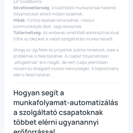
jut továbbvinni.
Következetlenség:
A különböző munkatársak hasonló
folyamatokat eltérő módon kezelnek.
Hibák:
Fontos lépések kimaradnak, rosszul
kommunikálják őket, vagy elvesznek.
Túlterheltség:
Az emberek ismétlődő adminisztrációval
töltik az idejüket a valódi szolgáltatási munka helyett.
Ahogy az ügyfelek és projektek száma növekszik, ezek a
problémák is felerősödnek. A csapat folyamatosan
„elfoglaltnak” érzi magát, de nem tudja jelentősen
növelni az elvégzett munka mennyiségét. A teljesítmény
eléri a felső határát.
Hogyan segít a
munkafolyamat-automatizálás
a szolgáltató csapatoknak
többet elérni ugyanannyi
erőforrással