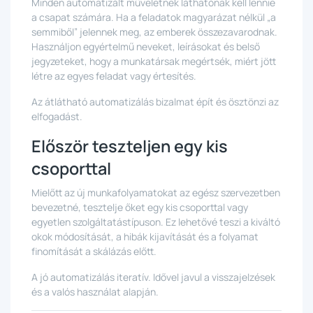
Minden automatizált műveletnek láthatónak kell lennie
a csapat számára. Ha a feladatok magyarázat nélkül „a
semmiből” jelennek meg, az emberek összezavarodnak.
Használjon egyértelmű neveket, leírásokat és belső
jegyzeteket, hogy a munkatársak megértsék, miért jött
létre az egyes feladat vagy értesítés.
Az átlátható automatizálás bizalmat épít és ösztönzi az
elfogadást.
Először teszteljen egy kis
csoporttal
Mielőtt az új munkafolyamatokat az egész szervezetben
bevezetné, tesztelje őket egy kis csoporttal vagy
egyetlen szolgáltatástípuson. Ez lehetővé teszi a kiváltó
okok módosítását, a hibák kijavítását és a folyamat
finomítását a skálázás előtt.
A jó automatizálás iteratív. Idővel javul a visszajelzések
és a valós használat alapján.