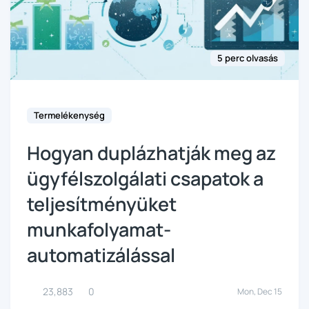
5 perc olvasás
Termelékenység
Hogyan duplázhatják meg az
ügyfélszolgálati csapatok a
teljesítményüket
munkafolyamat-
automatizálással
23,883
0
Mon, Dec 15