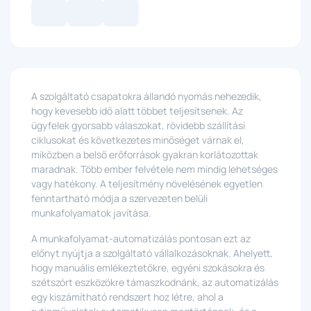
A szolgáltató csapatokra állandó nyomás nehezedik,
hogy kevesebb idő alatt többet teljesítsenek. Az
ügyfelek gyorsabb válaszokat, rövidebb szállítási
ciklusokat és következetes minőséget várnak el,
miközben a belső erőforrások gyakran korlátozottak
maradnak. Több ember felvétele nem mindig lehetséges
vagy hatékony. A teljesítmény növelésének egyetlen
fenntartható módja a szervezeten belüli
munkafolyamatok javítása.
A munkafolyamat-automatizálás pontosan ezt az
előnyt nyújtja a szolgáltató vállalkozásoknak. Ahelyett,
hogy manuális emlékeztetőkre, egyéni szokásokra és
szétszórt eszközökre támaszkodnánk, az automatizálás
egy kiszámítható rendszert hoz létre, ahol a