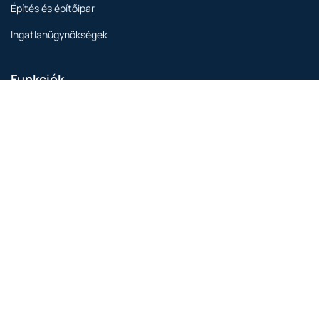
Építés és építőipar
Ingatlanügynökségek
Funkciók
Online CRM
AI-funkciók
Készlet és katalógus
Projektmenedzsment
Weboldal készítő
Feladatkezelés
Pénzügyi menedzsment
Online számlázás