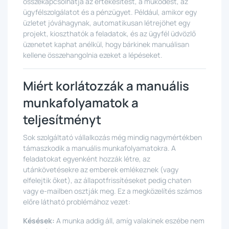
összekapcsolhatja az értékesítést, a működést, az
ügyfélszolgálatot és a pénzügyet. Például, amikor egy
üzletet jóváhagynak, automatikusan létrejöhet egy
projekt, kioszthatók a feladatok, és az ügyfél üdvözlő
üzenetet kaphat anélkül, hogy bárkinek manuálisan
kellene összehangolnia ezeket a lépéseket.
Miért korlátozzák a manuális
munkafolyamatok a
teljesítményt
Sok szolgáltató vállalkozás még mindig nagymértékben
támaszkodik a manuális munkafolyamatokra. A
feladatokat egyenként hozzák létre, az
utánkövetésekre az emberek emlékeznek (vagy
elfelejtik őket), az állapotfrissítéseket pedig chaten
vagy e-mailben osztják meg. Ez a megközelítés számos
előre látható problémához vezet:
Késések:
A munka addig áll, amíg valakinek eszébe nem