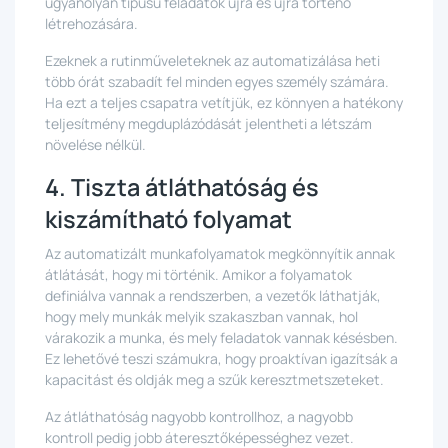
ugyanolyan típusú feladatok újra és újra történő
létrehozására.
Ezeknek a rutinműveleteknek az automatizálása heti
több órát szabadít fel minden egyes személy számára.
Ha ezt a teljes csapatra vetítjük, ez könnyen a hatékony
teljesítmény megduplázódását jelentheti a létszám
növelése nélkül.
4. Tiszta átláthatóság és
kiszámítható folyamat
Az automatizált munkafolyamatok megkönnyítik annak
átlátását, hogy mi történik. Amikor a folyamatok
definiálva vannak a rendszerben, a vezetők láthatják,
hogy mely munkák melyik szakaszban vannak, hol
várakozik a munka, és mely feladatok vannak késésben.
Ez lehetővé teszi számukra, hogy proaktívan igazítsák a
kapacitást és oldják meg a szűk keresztmetszeteket.
Az átláthatóság nagyobb kontrollhoz, a nagyobb
kontroll pedig jobb áteresztőképességhez vezet.