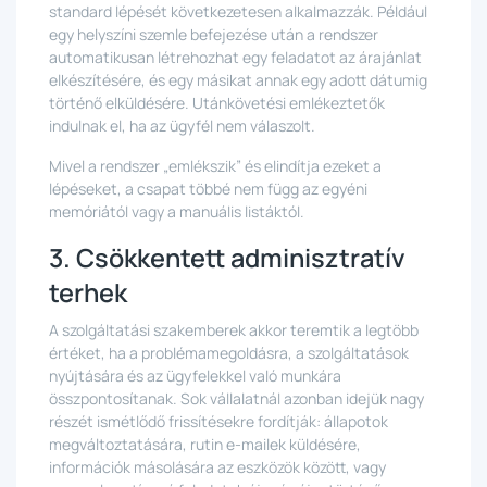
standard lépését következetesen alkalmazzák. Például
egy helyszíni szemle befejezése után a rendszer
automatikusan létrehozhat egy feladatot az árajánlat
elkészítésére, és egy másikat annak egy adott dátumig
történő elküldésére. Utánkövetési emlékeztetők
indulnak el, ha az ügyfél nem válaszolt.
Mivel a rendszer „emlékszik” és elindítja ezeket a
lépéseket, a csapat többé nem függ az egyéni
memóriától vagy a manuális listáktól.
3. Csökkentett adminisztratív
terhek
A szolgáltatási szakemberek akkor teremtik a legtöbb
értéket, ha a problémamegoldásra, a szolgáltatások
nyújtására és az ügyfelekkel való munkára
összpontosítanak. Sok vállalatnál azonban idejük nagy
részét ismétlődő frissítésekre fordítják: állapotok
megváltoztatására, rutin e-mailek küldésére,
információk másolására az eszközök között, vagy