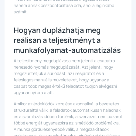
hanem annak összpontosítása oda, ahol a leginkább
számít.
Hogyan duplázhatja meg
reálisan a teljesítményt a
munkafolyamat-automatizálás
A teljesítmény megduplázása nem jelenti a csapatra
nehezedő nyomás megduplázását. Azt jelenti, hogy
megszüntetjük a súrlódást, az üresjáratot és a
felesleges manuális műveleteket, hogy ugyanaz a
csapat több magas értékű feladatot tudjon elvégezni
ugyanannyi óra alatt.
Amikor az érdeklődők kezelése azonnalivá, a bevezetés
strukturálttá válik, a feladatok automatikusan haladnak,
és a számlázás időben történik, a szervezet nem pazarol
többé energiát ugyanazokra az ismétlődő problémákra.
A munka gördülékenyebbé válik, a megszakítások
csökkennek, és a munkatársak a minőség biztosítására