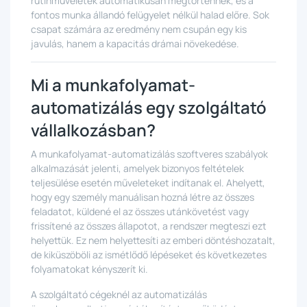
rutinműveletek automatikusan megtörténnek, és a
fontos munka állandó felügyelet nélkül halad előre. Sok
csapat számára az eredmény nem csupán egy kis
javulás, hanem a kapacitás drámai növekedése.
Mi a munkafolyamat-
automatizálás egy szolgáltató
vállalkozásban?
A munkafolyamat-automatizálás szoftveres szabályok
alkalmazását jelenti, amelyek bizonyos feltételek
teljesülése esetén műveleteket indítanak el. Ahelyett,
hogy egy személy manuálisan hozná létre az összes
feladatot, küldené el az összes utánkövetést vagy
frissítené az összes állapotot, a rendszer megteszi ezt
helyettük. Ez nem helyettesíti az emberi döntéshozatalt,
de kiküszöböli az ismétlődő lépéseket és következetes
folyamatokat kényszerít ki.
A szolgáltató cégeknél az automatizálás