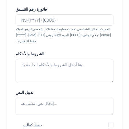
فاتورة رقم التنسيق
تحديث الملف الشخصي تحديث معلومات ملفك الشخصي تاريخ الميلاد:
{YYYY}-{MM}-{DD} رقم الهاتف: {0000} البريد الإلكتروني: {email}
حفظ التغييرات
الشروط والأحكام
تذييل النص
حفظ كقالب