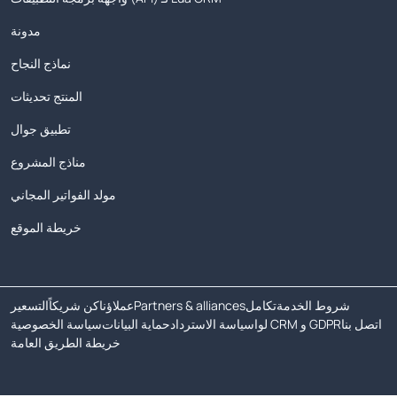
مدونة
نماذج النجاح
المنتج تحديثات
تطبيق جوال
مناذج المشروع
مولد الفواتير المجاني
خريطة الموقع
شروط الخدمة
تكامل
Partners & alliances
عملاؤنا
كن شريكاً
التسعير
اتصل بنا
لوا CRM و GDPR
سياسة الاسترداد
حماية البيانات
سياسة الخصوصية
خريطة الطريق العامة