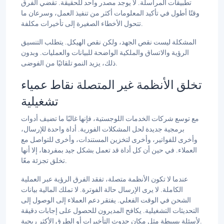
تطبيقات المراسلة. لا يوجد مصدر واحد للحقيقة. تقضي الفرق
وقتًا أطول في تأكيد المعلومات أكثر من تنفيذ العمل، وسرعان ما
تتحول الأخطاء الصغيرة إلى تأخيرات مكلفة.
المشكلة ليست نقص الجهد، ولكن نقص الهيكل. يتطلب التنسيق
الرؤية والاتساق والملكية الواضحة للبيانات والعمليات. وبدون
ذلك، يزيد النمو تلقائيًا من الفوضى.
تخلق الأنظمة غير المتصلة نقاط عمياء
تشغيلية
مع توسع شركات الخدمات اللوجستية، فإنها غالبًا ما تضيف أدوات
برمجية جديدة لحل المشكلات الفورية. أداة واحدة للإرسال،
وأخرى للفواتير، وأخرى لتخزين المستندات، وأخرى للتواصل مع
العملاء. في حين أن كل أداة قد تعمل بشكل جيد بمفردها، إلا أنها
تخلق تجزئة معًا.
عندما لا تكون الأنظمة متصلة، تفقد الفرق الرؤية عبر العملية
الكاملة. لا يرى الإرسال حالة الفوترة. لا تملك المالية بيانات
الشحن في الوقت الفعلي. يفتقر دعم العملاء إلى الوصول إلى
التحديثات التشغيلية. يكافح المديرون للحصول على إجابات دقيقة
لأسئلة بسيطة مثل مكان حدوث التأخيرات أو الطرق الأكثر ربحية.