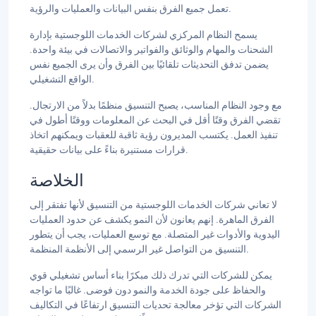
تعمل جميع الفرق بنفس البيانات والعمليات والرؤية.
يسمح النظام المركزي لشركات الخدمات اللوجستية بإدارة
الشحنات والمهام والوثائق والفواتير والاتصالات في بيئة واحدة.
يضمن تدفق التحديثات تلقائيًا بين الفرق وأن يرى الجميع نفس
الواقع التشغيلي.
مع وجود النظام المناسب، يصبح التنسيق منظمًا بدلاً من الارتجال.
تقضي الفرق وقتًا أقل في البحث عن المعلومات ووقتًا أطول في
تنفيذ العمل. يكتسب المديرون رؤية ثاقبة للعقبات ويمكنهم اتخاذ
قرارات مستنيرة بناءً على بيانات حقيقية.
الخلاصة
لا تعاني شركات الخدمات اللوجستية من التنسيق لأنها تفتقر إلى
الفرق الماهرة. إنهم يعانون لأن النمو يكشف عن حدود العمليات
اليدوية والأدوات غير المتصلة. مع توسع العمليات، يجب أن يتطور
التنسيق من التواصل غير الرسمي إلى الأنظمة المنظمة.
يمكن للشركات التي تدرك ذلك مبكرًا بناء أساس تشغيلي قوي
والحفاظ على جودة الخدمة والنمو دون فوضى. غالبًا ما تواجه
الشركات التي تؤخر معالجة تحديات التنسيق ارتفاعًا في التكاليف