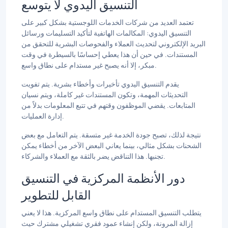
التنسيق اليدوي لا يتوسع
تعتمد العديد من شركات الخدمات اللوجستية بشكل كبير على
التنسيق اليدوي: المكالمات الهاتفية لتأكيد التسليمات ورسائل
البريد الإلكتروني لتحديث العملاء والفحوصات البشرية للتحقق من
المستندات. في حين أن هذا يعطي إحساسًا بالسيطرة في وقت
مبكر، إلا أنه يصبح غير مستدام على نطاق واسع.
يقدم التنسيق اليدوي تأخيرات وأخطاء بشرية. يتم تفويت
التحديثات المهمة، وتكون المستندات غير كاملة، ويتم نسيان
المتابعات. يقضي الموظفون وقتهم في تتبع المعلومات بدلاً من
إدارة العمليات.
نتيجة لذلك، تصبح جودة الخدمة غير متسقة. يتم التعامل مع بعض
الشحنات بشكل مثالي، بينما يعاني البعض الآخر من أخطاء يمكن
تجنبها. هذا التناقض يضر بالثقة مع العملاء والشركاء.
دور الأنظمة المركزية في التنسيق
القابل للتطوير
يتطلب التنسيق المستدام على نطاق واسع المركزية. هذا لا يعني
إزالة المرونة، ولكن إنشاء عمود فقري تشغيلي مشترك حيث