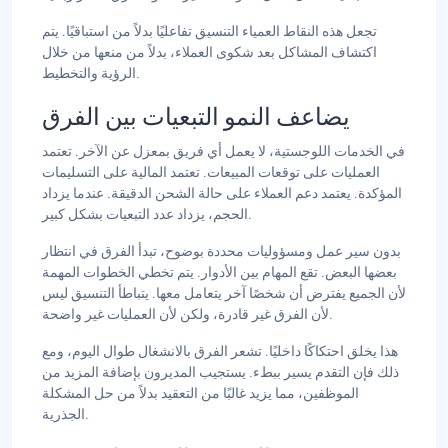
تجعل هذه النقاط العمياء التنسيق تفاعليًا بدلاً من استباقيًا. يتم
اكتشاف المشاكل بعد شكوى العملاء، بدلاً من منعها من خلال
الرؤية والتخطيط.
يضاعف النمو التبعيات بين الفرق
في الخدمات اللوجستية، لا يعمل أي فريق بمعزل عن الآخر. تعتمد
العمليات على توقعات المبيعات. تعتمد المالية على التسليمات
المؤكدة. يعتمد دعم العملاء على حالة الشحن الدقيقة. عندما يزداد
الحجم، يزداد عدد التبعيات بشكل كبير.
بدون سير عمل ومسؤوليات محددة بوضوح، تبدأ الفرق في انتظار
بعضها البعض. تقع المهام بين الأدوار. يتم تخطي الخطوات المهمة
لأن الجميع يفترض أن شخصًا آخر يتعامل معها. يتباطأ التنسيق ليس
لأن الفرق غير قادرة، ولكن لأن العمليات غير واضحة.
هذا يخلق احتكاكًا داخليًا. تشعر الفرق بالانشغال طوال اليوم، ومع
ذلك فإن التقدم يسير ببطء. يستجيب المديرون بإضافة المزيد من
الموظفين، مما يزيد غالبًا من التعقيد بدلاً من حل المشكلة
الجذرية.