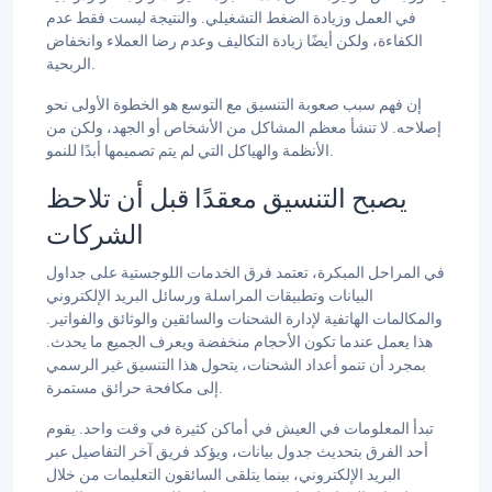
في العمل وزيادة الضغط التشغيلي. والنتيجة ليست فقط عدم
الكفاءة، ولكن أيضًا زيادة التكاليف وعدم رضا العملاء وانخفاض
الربحية.
إن فهم سبب صعوبة التنسيق مع التوسع هو الخطوة الأولى نحو
إصلاحه. لا تنشأ معظم المشاكل من الأشخاص أو الجهد، ولكن من
الأنظمة والهياكل التي لم يتم تصميمها أبدًا للنمو.
يصبح التنسيق معقدًا قبل أن تلاحظ
الشركات
في المراحل المبكرة، تعتمد فرق الخدمات اللوجستية على جداول
البيانات وتطبيقات المراسلة ورسائل البريد الإلكتروني
والمكالمات الهاتفية لإدارة الشحنات والسائقين والوثائق والفواتير.
هذا يعمل عندما تكون الأحجام منخفضة ويعرف الجميع ما يحدث.
بمجرد أن تنمو أعداد الشحنات، يتحول هذا التنسيق غير الرسمي
إلى مكافحة حرائق مستمرة.
تبدأ المعلومات في العيش في أماكن كثيرة في وقت واحد. يقوم
أحد الفرق بتحديث جدول بيانات، ويؤكد فريق آخر التفاصيل عبر
البريد الإلكتروني، بينما يتلقى السائقون التعليمات من خلال