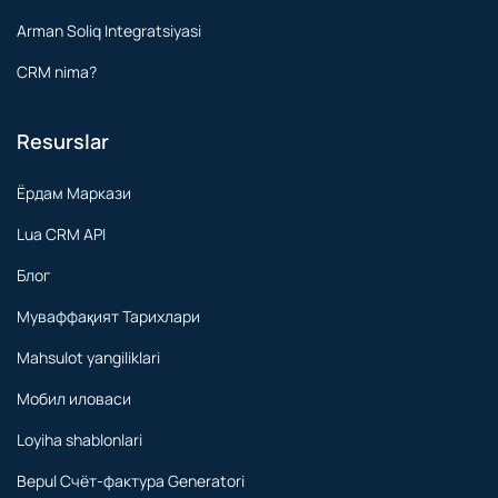
Arman Soliq Integratsiyasi
CRM nima?
Resurslar
Ёрдам Маркази
Lua CRM API
Блог
Муваффақият Тарихлари
Mahsulot yangiliklari
Мобил иловаси
Loyiha shablonlari
Bepul Счёт-фактура Generatori