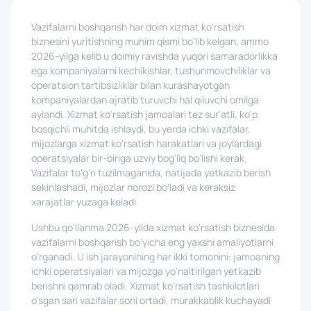
Vazifalarni boshqarish har doim xizmat ko'rsatish
biznesini yuritishning muhim qismi bo'lib kelgan, ammo
2026-yilga kelib u doimiy ravishda yuqori samaradorlikka
ega kompaniyalarni kechikishlar, tushunmovchiliklar va
operatsion tartibsizliklar bilan kurashayotgan
kompaniyalardan ajratib turuvchi hal qiluvchi omilga
aylandi. Xizmat ko'rsatish jamoalari tez sur'atli, ko'p
bosqichli muhitda ishlaydi, bu yerda ichki vazifalar,
mijozlarga xizmat ko'rsatish harakatlari va joylardagi
operatsiyalar bir-biriga uzviy bog'liq bo'lishi kerak.
Vazifalar to'g'ri tuzilmaganida, natijada yetkazib berish
sekinlashadi, mijozlar norozi bo'ladi va keraksiz
xarajatlar yuzaga keladi.
Ushbu qo'llanma 2026-yilda xizmat ko'rsatish biznesida
vazifalarni boshqarish bo'yicha eng yaxshi amaliyotlarni
o'rganadi. U ish jarayonining har ikki tomonini: jamoaning
ichki operatsiyalari va mijozga yo'naltirilgan yetkazib
berishni qamrab oladi. Xizmat ko'rsatish tashkilotlari
o'sgan sari vazifalar soni ortadi, murakkablik kuchayadi