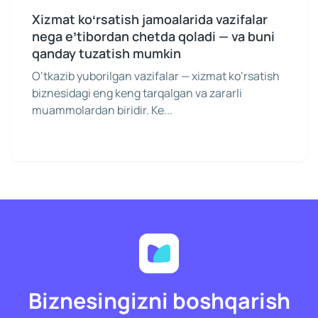
Xizmat koʻrsatish jamoalarida vazifalar
nega eʼtibordan chetda qoladi — va buni
qanday tuzatish mumkin
O‘tkazib yuborilgan vazifalar — xizmat ko‘rsatish
biznesidagi eng keng tarqalgan va zararli
muammolardan biridir. Ke...
Biznesingizni boshqarish