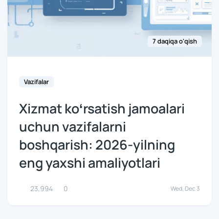
7 daqiqa o'qish
Vazifalar
Xizmat koʻrsatish jamoalari
uchun vazifalarni
boshqarish: 2026-yilning
eng yaxshi amaliyotlari
23,994
0
Wed, Dec 3