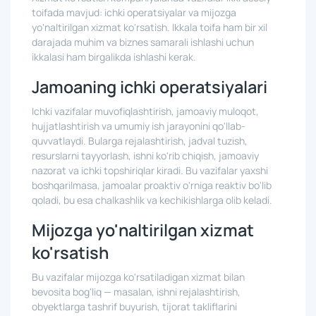
toifada mavjud: ichki operatsiyalar va mijozga
yo'naltirilgan xizmat ko'rsatish. Ikkala toifa ham bir xil
darajada muhim va biznes samarali ishlashi uchun
ikkalasi ham birgalikda ishlashi kerak.
Jamoaning ichki operatsiyalari
Ichki vazifalar muvofiqlashtirish, jamoaviy muloqot,
hujjatlashtirish va umumiy ish jarayonini qo'llab-
quvvatlaydi. Bularga rejalashtirish, jadval tuzish,
resurslarni tayyorlash, ishni ko'rib chiqish, jamoaviy
nazorat va ichki topshiriqlar kiradi. Bu vazifalar yaxshi
boshqarilmasa, jamoalar proaktiv o'rniga reaktiv bo'lib
qoladi, bu esa chalkashlik va kechikishlarga olib keladi.
Mijozga yo'naltirilgan xizmat
ko'rsatish
Bu vazifalar mijozga ko'rsatiladigan xizmat bilan
bevosita bog'liq — masalan, ishni rejalashtirish,
obyektlarga tashrif buyurish, tijorat takliflarini