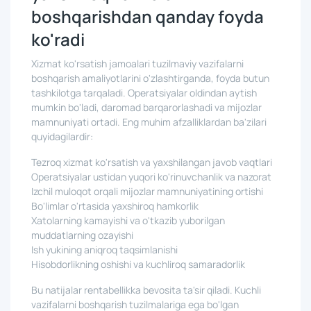
boshqarishdan qanday foyda
ko'radi
Xizmat ko'rsatish jamoalari tuzilmaviy vazifalarni
boshqarish amaliyotlarini o'zlashtirganda, foyda butun
tashkilotga tarqaladi. Operatsiyalar oldindan aytish
mumkin bo'ladi, daromad barqarorlashadi va mijozlar
mamnuniyati ortadi. Eng muhim afzalliklardan ba'zilari
quyidagilardir:
Tezroq xizmat ko'rsatish va yaxshilangan javob vaqtlari
Operatsiyalar ustidan yuqori ko'rinuvchanlik va nazorat
Izchil muloqot orqali mijozlar mamnuniyatining ortishi
Bo'limlar o'rtasida yaxshiroq hamkorlik
Xatolarning kamayishi va o'tkazib yuborilgan
muddatlarning ozayishi
Ish yukining aniqroq taqsimlanishi
Hisobdorlikning oshishi va kuchliroq samaradorlik
Bu natijalar rentabellikka bevosita ta'sir qiladi. Kuchli
vazifalarni boshqarish tuzilmalariga ega bo'lgan