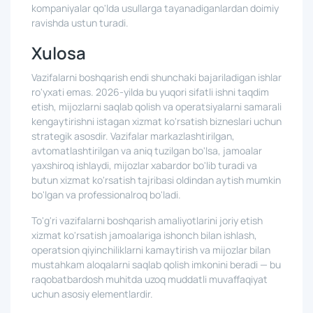
kompaniyalar qo'lda usullarga tayanadiganlardan doimiy
ravishda ustun turadi.
Xulosa
Vazifalarni boshqarish endi shunchaki bajariladigan ishlar
ro'yxati emas. 2026-yilda bu yuqori sifatli ishni taqdim
etish, mijozlarni saqlab qolish va operatsiyalarni samarali
kengaytirishni istagan xizmat ko'rsatish bizneslari uchun
strategik asosdir. Vazifalar markazlashtirilgan,
avtomatlashtirilgan va aniq tuzilgan bo'lsa, jamoalar
yaxshiroq ishlaydi, mijozlar xabardor bo'lib turadi va
butun xizmat ko'rsatish tajribasi oldindan aytish mumkin
bo'lgan va professionalroq bo'ladi.
To'g'ri vazifalarni boshqarish amaliyotlarini joriy etish
xizmat ko'rsatish jamoalariga ishonch bilan ishlash,
operatsion qiyinchiliklarni kamaytirish va mijozlar bilan
mustahkam aloqalarni saqlab qolish imkonini beradi — bu
raqobatbardosh muhitda uzoq muddatli muvaffaqiyat
uchun asosiy elementlardir.