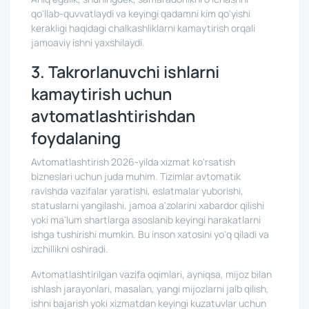
qo'llab-quvvatlaydi va keyingi qadamni kim qo'yishi
kerakligi haqidagi chalkashliklarni kamaytirish orqali
jamoaviy ishni yaxshilaydi.
3. Takrorlanuvchi ishlarni
kamaytirish uchun
avtomatlashtirishdan
foydalaning
Avtomatlashtirish 2026-yilda xizmat ko'rsatish
bizneslari uchun juda muhim. Tizimlar avtomatik
ravishda vazifalar yaratishi, eslatmalar yuborishi,
statuslarni yangilashi, jamoa a'zolarini xabardor qilishi
yoki ma'lum shartlarga asoslanib keyingi harakatlarni
ishga tushirishi mumkin. Bu inson xatosini yo'q qiladi va
izchillikni oshiradi.
Avtomatlashtirilgan vazifa oqimlari, ayniqsa, mijoz bilan
ishlash jarayonlari, masalan, yangi mijozlarni jalb qilish,
ishni bajarish yoki xizmatdan keyingi kuzatuvlar uchun