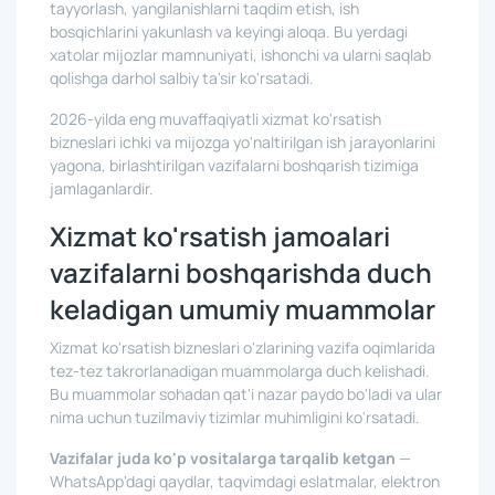
tayyorlash, yangilanishlarni taqdim etish, ish
bosqichlarini yakunlash va keyingi aloqa. Bu yerdagi
xatolar mijozlar mamnuniyati, ishonchi va ularni saqlab
qolishga darhol salbiy ta'sir ko'rsatadi.
2026-yilda eng muvaffaqiyatli xizmat ko'rsatish
bizneslari ichki va mijozga yo'naltirilgan ish jarayonlarini
yagona, birlashtirilgan vazifalarni boshqarish tizimiga
jamlaganlardir.
Xizmat ko'rsatish jamoalari
vazifalarni boshqarishda duch
keladigan umumiy muammolar
Xizmat ko'rsatish bizneslari o'zlarining vazifa oqimlarida
tez-tez takrorlanadigan muammolarga duch kelishadi.
Bu muammolar sohadan qat'i nazar paydo bo'ladi va ular
nima uchun tuzilmaviy tizimlar muhimligini ko'rsatadi.
Vazifalar juda ko'p vositalarga tarqalib ketgan
—
WhatsApp'dagi qaydlar, taqvimdagi eslatmalar, elektron