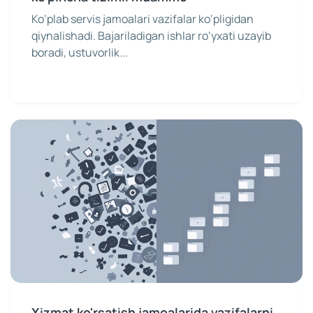
Ko‘plab servis jamoalari vazifalar ko‘pligidan
qiynalishadi. Bajariladigan ishlar ro‘yxati uzayib
boradi, ustuvorlik...
Xizmat ko'rsatish jamoalarida vazifalarni