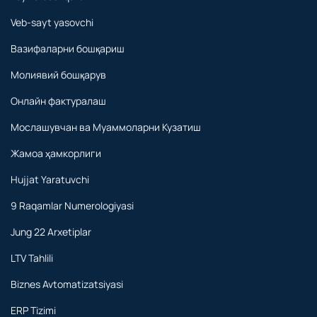
Veb-sayt yasovchi
Вазифаларни бошқариш
Молиявий бошқарув
Онлайн фактуралаш
Мослашувчан ва Муаммоларни Кузатиш
Жамоа ҳамкорлиги
Hujjat Yaratuvchi
9 Raqamlar Numerologiyasi
Jung 22 Arxetiplar
LTV Tahlili
Biznes Avtomatizatsiyasi
ERP Tizimi