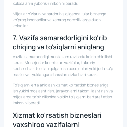
xulosalarini yuborish imkonini beradi.
Mijozlar o'zlarini xabardor his qilganda, ular biznesga
ko'proq ishonadilar va kamroq noroziliklarga duch
keladilar.
7. Vazifa samaradorligini ko'rib
chiqing va to'siqlarni aniqlang
Vazifa samaradorligi muntazam ravishda ko'rib chiqilishi
kerak. Menejerlar kechikkan vazifalar, takroriy
kechikishlar, to'xtab qolgan ish bosqichlari yoki juda ko'p
mas'uliyat yuklangan shaxslarni izlashlari kerak.
To'siqlarni erta aniqlash xizmat ko'rsatish bizneslariga
ish yukini moslashtirish, jarayonlarni takomillashtirish va
mijozlarga ta'sir qilishidan oldin to'siqlarni bartaraf etish
imkonini beradi.
Xizmat ko'rsatish bizneslari
yaxshiroq vazifalarni