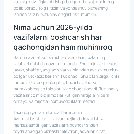
va aniq muvofiqlashtirishga bo'lgan ehtiyoj muhimroq
bo'lib boradi. To'g'ri tizim va yondashuv biznesning
ishlash tarzini butunlay o'zgartirishi mumkin.
Nima uchun 2026-yilda
vazifalarni boshqarish har
qachongidan ham muhimroq
Barcha xizmat ko'rsatish sohalarida mijozlarning
talablari o'sishda davom etmoqda. Endi mijozlar tezkor
javob, shaffof yangilanishlar va oldindan aytish mumkin
bo'lgan yetkazib berishni kutishadi. Shu bilan birga, ichki
jamoalar tarqoq muloqot, gibrid ish tartibi va
murakkabroq ish talablari bilan shug'ullanadi. Tuzilmaviy
vazifalar tizimisiz jamoalar kutilgan natijalarni bera
olmaydi va mijozlar nomuvofiqliklarni sezadi.
Texnologiya ham standartlarni oshirdi.
Avtomatlashtirish, real vaqt rejimida kuzatish va
markazlashtirilgan vazifalarni boshqarishdan
foydalanadigan bizneslar elektron jadvallar, chat