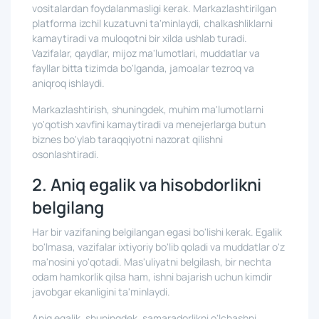
vositalardan foydalanmasligi kerak. Markazlashtirilgan
platforma izchil kuzatuvni ta'minlaydi, chalkashliklarni
kamaytiradi va muloqotni bir xilda ushlab turadi.
Vazifalar, qaydlar, mijoz ma'lumotlari, muddatlar va
fayllar bitta tizimda bo'lganda, jamoalar tezroq va
aniqroq ishlaydi.
Markazlashtirish, shuningdek, muhim ma'lumotlarni
yo'qotish xavfini kamaytiradi va menejerlarga butun
biznes bo'ylab taraqqiyotni nazorat qilishni
osonlashtiradi.
2. Aniq egalik va hisobdorlikni
belgilang
Har bir vazifaning belgilangan egasi bo'lishi kerak. Egalik
bo'lmasa, vazifalar ixtiyoriy bo'lib qoladi va muddatlar o'z
ma'nosini yo'qotadi. Mas'uliyatni belgilash, bir nechta
odam hamkorlik qilsa ham, ishni bajarish uchun kimdir
javobgar ekanligini ta'minlaydi.
Aniq egalik, shuningdek, samaradorlikni o'lchashni