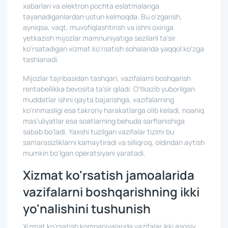
xabarlari va elektron pochta eslatmalariga
tayanadiganlardan ustun kelmoqda. Bu o'zgarish,
ayniqsa, vaqt, muvofiqlashtirish va ishni oxiriga
yetkazish mijozlar mamnuniyatiga sezilarli ta'sir
ko'rsatadigan xizmat ko'rsatish sohalarida yaqqol ko'zga
tashlanadi.
Mijozlar tajribasidan tashqari, vazifalarni boshqarish
rentabellikka bevosita ta'sir qiladi. O'tkazib yuborilgan
muddatlar ishni qayta bajarishga, vazifalarning
ko'rinmasligi esa takroriy harakatlarga olib keladi, noaniq
mas'uliyatlar esa soatlarning behuda sarflanishiga
sabab bo'ladi. Yaxshi tuzilgan vazifalar tizimi bu
samarasizliklarni kamaytiradi va silliqroq, oldindan aytish
mumkin bo'lgan operatsiyani yaratadi.
Xizmat ko'rsatish jamoalarida
vazifalarni boshqarishning ikki
yo'nalishini tushunish
Xizmat ko'rsatish kompaniyalarida vazifalar ikki asosiy