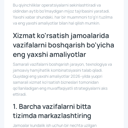
Bu qiyinchiliklar operatsiyalarni sekinlashtiradi va
oldindan aytib bo'lmaydigan mijoz tajribasini yaratadi.
Yaxshi xabar shundaki, har bir muammoni to'g'ri tuzilma
va eng yaxshi amaliyotlar bilan hal qilish mumkin.
Xizmat ko'rsatish jamoalarida
vazifalarni boshqarish bo'yicha
eng yaxshi amaliyotlar
Samarali vazifalarni boshqarish jarayon, texnologiya va
jamoaviy hamjihatlik kombinatsiyasini talab qiladi.
Quyidagi eng yaxshi amaliyotlar 2026-yilda yuqori
samarali xizmat ko'rsatish bizneslari tomonidan
qo'llaniladigan eng muvaffaqiyatli strategiyalarni aks
ettiradi.
1. Barcha vazifalarni bitta
tizimda markazlashtiring
Jamoalar kundalik ish uchun bir nechta uzilgan