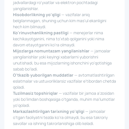
jadvallardagi ro'yxatlar va elektron pochtadagi
yangilanishlar.
Hisobdorlikning yo'qligi
— vazifalar aniq
belgilanmagan, shuning uchun kim mas'ul ekanligini
hech kim bilmaydi.
Ko'rinuvchanlikning pastligi
— menejerlar nima
kechikayotganini, nima to'xtab qolganini yoki nima
davom etayotganini ko'ra olmaydi.
Mijozlarga nomuntazam yangilanishlar
— jamoalar
yangilanishlar yoki keyingi xabarlarni yuborishni
unutishadi, bu esa mijozlarning ishonchini yo'qotishiga
sabab bo'ladi.
O'tkazib yuborilgan muddatlar
— avtomatlashtirilgan
eslatmalar va ustuvorliklarsiz vazifalar e'tibordan chetda
qoladi.
Tuzilmasiz topshiriqlar
— vazifalar bir jamoa a'zosidan
yoki bo'limdan boshqasiga o'tganda, muhim ma'lumotlar
yo'qoladi.
Markazlashtirilgan tarixning yo'qligi
— jamoalar
o'tgan faoliyatni tezda ko'ra olmaydi, bu esa takroriy
savollar va ishning takrorlanishiga olib keladi.