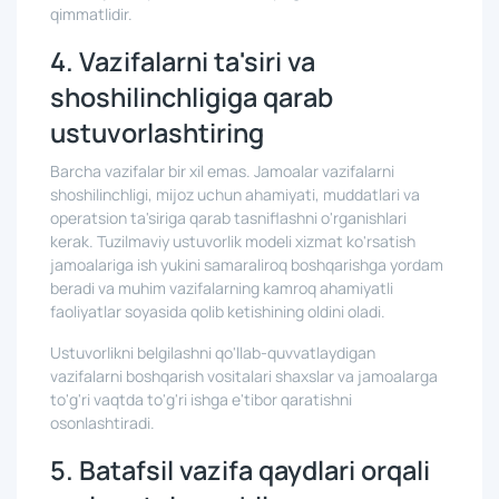
qimmatlidir.
4. Vazifalarni ta'siri va
shoshilinchligiga qarab
ustuvorlashtiring
Barcha vazifalar bir xil emas. Jamoalar vazifalarni
shoshilinchligi, mijoz uchun ahamiyati, muddatlari va
operatsion ta'siriga qarab tasniflashni o'rganishlari
kerak. Tuzilmaviy ustuvorlik modeli xizmat ko'rsatish
jamoalariga ish yukini samaraliroq boshqarishga yordam
beradi va muhim vazifalarning kamroq ahamiyatli
faoliyatlar soyasida qolib ketishining oldini oladi.
Ustuvorlikni belgilashni qo'llab-quvvatlaydigan
vazifalarni boshqarish vositalari shaxslar va jamoalarga
to'g'ri vaqtda to'g'ri ishga e'tibor qaratishni
osonlashtiradi.
5. Batafsil vazifa qaydlari orqali