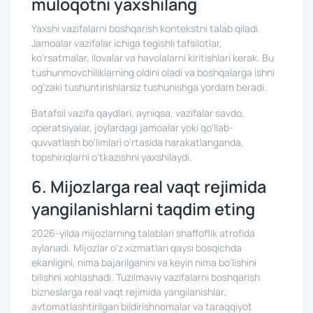
muloqotni yaxshilang
Yaxshi vazifalarni boshqarish kontekstni talab qiladi.
Jamoalar vazifalar ichiga tegishli tafsilotlar,
ko'rsatmalar, ilovalar va havolalarni kiritishlari kerak. Bu
tushunmovchiliklarning oldini oladi va boshqalarga ishni
og'zaki tushuntirishlarsiz tushunishga yordam beradi.
Batafsil vazifa qaydlari, ayniqsa, vazifalar savdo,
operatsiyalar, joylardagi jamoalar yoki qo'llab-
quvvatlash bo'limlari o'rtasida harakatlanganda,
topshiriqlarni o'tkazishni yaxshilaydi.
6. Mijozlarga real vaqt rejimida
yangilanishlarni taqdim eting
2026-yilda mijozlarning talablari shaffoflik atrofida
aylanadi. Mijozlar o'z xizmatlari qaysi bosqichda
ekanligini, nima bajarilganini va keyin nima bo'lishini
bilishni xohlashadi. Tuzilmaviy vazifalarni boshqarish
bizneslarga real vaqt rejimida yangilanishlar,
avtomatlashtirilgan bildirishnomalar va taraqqiyot