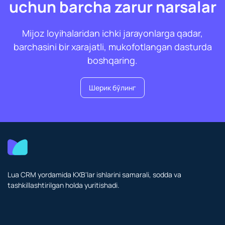
uchun barcha zarur narsalar
Mijoz loyihalaridan ichki jarayonlarga qadar,
barchasini bir xarajatli, mukofotlangan dasturda
boshqaring.
Шерик бўлинг
Lua CRM yordamida KXB'lar ishlarini samarali, sodda va
tashkillashtirilgan holda yuritishadi.