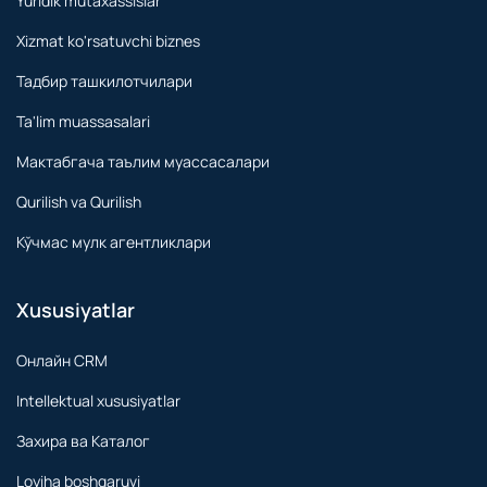
Yuridik mutaxassislar
Xizmat ko'rsatuvchi biznes
Тадбир ташкилотчилари
Ta'lim muassasalari
Мактабгача таълим муассасалари
Qurilish va Qurilish
Кўчмас мулк агентликлари
Xususiyatlar
Онлайн CRM
Intellektual xususiyatlar
Захира ва Каталог
Loyiha boshqaruvi