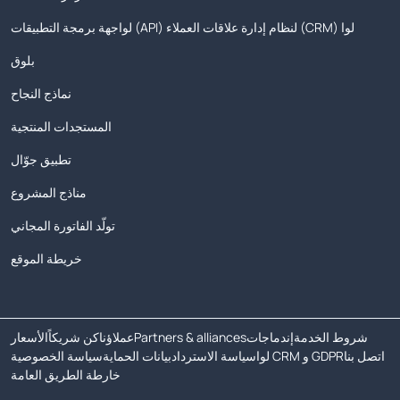
لواجهة برمجة التطبيقات (API) لنظام إدارة علاقات العملاء (CRM) لوا
بلوق
نماذج النجاح
المستجدات المنتجية
تطبيق جوّال
مناذج المشروع
تولّد الفاتورة المجاني
خريطة الموقع
شروط الخدمة
إندماجات
Partners & alliances
عملاؤنا
كن شريكاً
الأسعار
اتصل بنا
لوا CRM و GDPR
سياسة الاسترداد
بيانات الحماية
سياسة الخصوصية
خارطة الطريق العامة