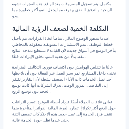
مكتمل. يتم تسجيل المصروفات بعد الواقع. هذه الفجوات تشوه
الربحية والتدفق النقدي بهدوء، مما يجعل النمو أكثر خطورة مما
يبدو.
التكلفة الخفية لضعف الرؤية المالية
عندما يتدهور الوضوح المالي، يتباطأ اتخاذ القرارات. يتم تأجيل
خطط التوظيف. تبدو الاستثمارات التسويقية محفوفة بالمخاطر.
يتأخر التوسع في أسواق جديدة لأن القيادة لا تستطيع نمذجة النتائج
بثقة. بدلًا من تغذية النمو، تخلق الإيرادات قلقًا.
غالبًا ما تتقلص الهوامش دون اكتشاف فوري. التكاليف المتزايدة
تختبئ داخل المشاريع. تمر سير العمل غير الفعالة دون أن يلاحظها
أحد. تظل الخدمات ذات الأداء الضعيف نشطة لأن التقارير تفتقر
إلى التفاصيل. بمرور الوقت، تدرك الشركات أنها كانت توسع
الحجم دون توسيع الربح.
تعاني علاقات العملاء أيضًا. تزداد أخطاء الفوترة. تصبح النزاعات
حول الدفع أكثر تكرارًا. تطارد الفرق المالية الفواتير المتأخرة بينما
تنتقل فرق الخدمة إلى عمل جديد. هذه الاحتكاكات تضعف الثقة
حتى عندما تظل جودة الخدمة عالية.