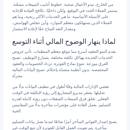
من الخارج، تبدو الأعمال صحية. خطوط أنابيب المبيعات ممتلئة.
يستمر العملاء الجدد في التوقيع. ولكن داخليًا، تكافح القيادة للإجابة
على الأسئلة الأساسية: ما هي الخدمات الأكثر ربحية، وما هم
العملاء الذين يستهلكون معظم الموارد، وأين تتقلص الهوامش،
ومقدار النقد المتاح حقًا لإعادة الاستثمار.
لماذا ينهار الوضوح المالي أثناء التوسع
يقدم النمو التعقيد أسرع مما تتوقع معظم المنظمات. تأتي عروض
الخدمات الجديدة بهياكل تكلفة مختلفة. يتسارع التوظيف. تصبح
الفرق موزعة. تتنوع نماذج الفوترة. تزداد الخصومات والعقود
المخصصة. بدون أنظمة متصلة بإحكام، تصبح البيانات المالية
مجزأة.
تقضي الإدارات المالية وقتًا أطول في تنظيف البيانات بدلًا من
تحليلها. يفتقر مديرو المشاريع إلى رؤية التكلفة في الوقت
الفعلي. تغلق فرق المبيعات الصفقات دون رؤية كاملة لقدرة
التسليم. يعمل القادة على مؤشرات متأخرة بدلًا من المقاييس
الحية.
يصبح إصدار الفواتير المتأخر أمرًا شائعًا عندما تصل بيانات التسليم
متأخرة. يتم تفويت العمل القابل للفوترة لأن تتبع الوقت غير