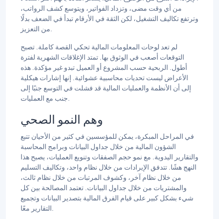
من أي وقت مضى، وتزداد الفواتير، ويتوسع كشف الرواتب،
وترتفع تكاليف التشغيل، لكن الثقة في الأرقام تبدأ في الضعف بدلًا
من التعزيز.
لم تعد لوحات المعلومات المالية تحكي القصة كاملة. تصبح
التوقعات أصعب في الوثوق بها. تمتد الإغلاقات الشهرية لفترة
أطول. الربحية حسب المشروع أو العميل تبدو غير مؤكدة. هذه
الأعراض ليست تحديات محاسبية عشوائية. إنها إشارات هيكلية
إلى أن الأنظمة والعمليات المالية قد فشلت في التوسع جنبًا إلى
جنب مع العمليات.
وهم النمو الصحي
في المراحل المبكرة، يمكن للمؤسسين في كثير من الأحيان تتبع
الشؤون المالية من خلال جداول البيانات وبرامج المحاسبة
والتقارير اليدوية. مع نمو حجم الصفقات وتنويع العمليات، يصبح هذا
النهج هشًا. تتدفق الإيرادات من خلال نظام واحد، وتكاليف التسليم
من خلال نظام آخر، وكشوف المرتبات من خلال نظام ثالث،
والمشتريات من خلال جداول البيانات. تعتمد المصالحة بين كل
شيء بشكل كبير على قيام الفرق المالية بتصدير البيانات وتجميع
التقارير معًا.