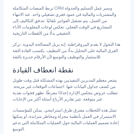
تربط المنصات المتكاملة CRM وسير عمل التسليم والجدولة
والمشتريات والمالية في عمود فقري تشغيلي واحد. عند الانتهاء
من العمل، يتم تشغيل الفواتير تلقائيًا. تتدفق التكاليف إلى
المشاريع في الوقت الفعلي. تعكس لوحات المعلومات الأداء
الحقيقي بدلًا من اللقطات التاريخية.
هذا التحول لا يقدم البيروقراطية. إنه يزيل المصالحة اليدوية. تركز
الفرق المالية على التحليل بدلًا من التنظيف. يكتسب القادة الثقة
للاستثمار والتوظيف والتوسع لأن الأرقام جديرة بالثقة.
نقطة انعطاف القيادة
يشعر معظم المديرين التنفيذيين بهذه المشكلة قبل وقت طويل
من كشف جداول البيانات عنها. اجتماعات التوقعات غير مريحة.
تتطلب عروض مجلس الإدارة إعدادًا مفرطًا. تظهر فجوات نقدية
غير متوقعة. تثير تقارير الأرباح أسئلة أكثر من الإجابات.
تمثل هذه اللحظات مفترق طرق استراتيجي. يمكن للمؤسسات
الاستمرار في العمل بأنظمة مجزأة ومخاطر متزايدة، أو يمكنها
إعادة تصميم العمليات المالية حول العمليات المتكاملة التي تدعم
التوسع.