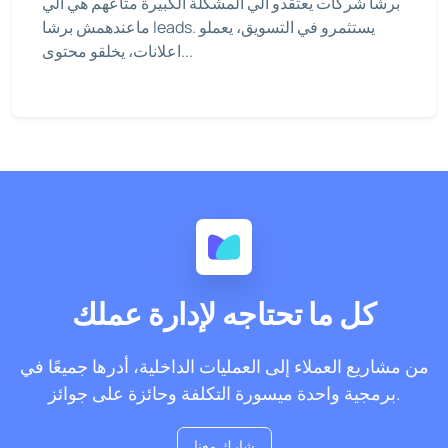
برشا شركات يعتقدو الي المشكلة الكبيرة متاعهم هي الي
ماعندهمش برشا leads. يستثمرو في التسويق، يعملو
اعلانات، يخلقو محتوى...
كل ما تحتاجه لإدارة عملك
من مشاريع العملاء إلى العمليات الداخلية، أدرها جميعًا في
برمجية واحدة ميسورة التكلفة وحائزة على جوائز.
شارك معنا