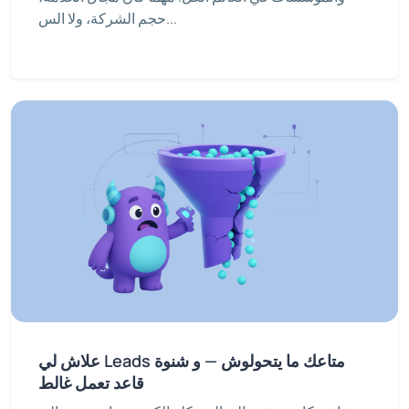
حجم الشركة، ولا الس...
علاش لي Leads متاعك ما يتحولوش — و شنوة
قاعد تعمل غالط