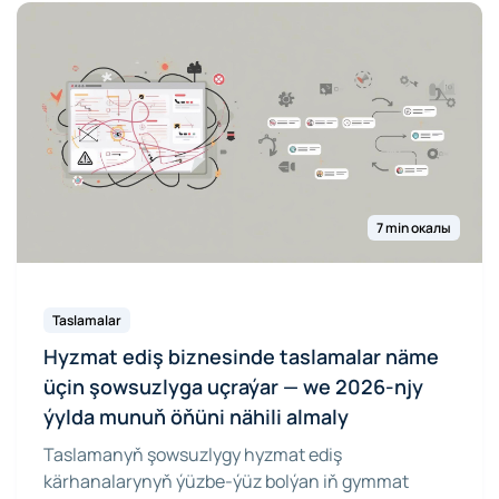
7 min окалы
Taslamalar
Hyzmat ediş biznesinde taslamalar näme
üçin şowsuzlyga uçraýar — we 2026-njy
ýylda munuň öňüni nähili almaly
Taslamanyň şowsuzlygy hyzmat ediş
kärhanalarynyň ýüzbe-ýüz bolýan iň gymmat