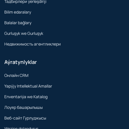
Тадбирлери ýerleşdiriji
Bilim edaralary
Balalar bağlary
Gurluşyk we Gurluşyk
Недвижимость агентликлери
Aýratynlyklar
Онлайн CRM
Yapýjy Intellektual Amallar
Enventariýa we Katalog
Лоуяр башарылышы
Веб-сайт Гурлуджысы
Wezipe dolandyryş