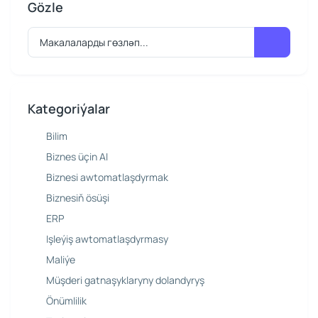
Gözle
Kategoriýalar
Bilim
Biznes üçin AI
Biznesi awtomatlaşdyrmak
Biznesiň ösüşi
ERP
Işleýiş awtomatlaşdyrmasy
Maliýe
Müşderi gatnaşyklaryny dolandyryş
Önümlilik