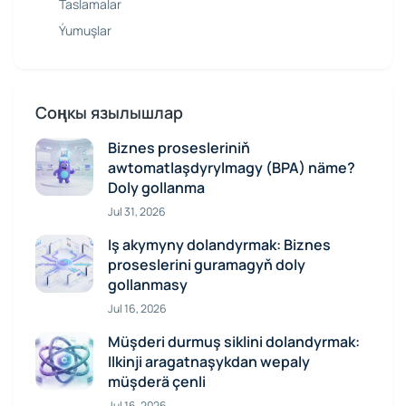
Taslamalar
Ýumuşlar
Соңкы язылышлар
Biznes prosesleriniň
awtomatlaşdyrylmagy (BPA) näme?
Doly gollanma
Jul 31, 2026
Iş akymyny dolandyrmak: Biznes
proseslerini guramagyň doly
gollanmasy
Jul 16, 2026
Müşderi durmuş siklini dolandyrmak:
Ilkinji aragatnaşykdan wepaly
müşderä çenli
Jul 16, 2026