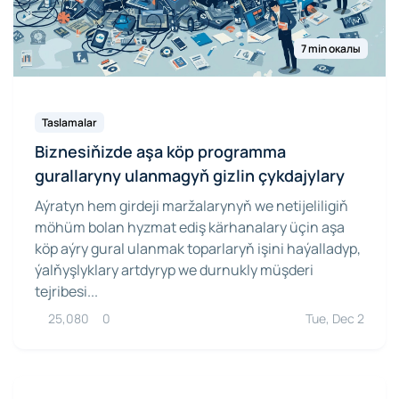
7 min окалы
Taslamalar
Biznesiňizde aşa köp programma
gurallaryny ulanmagyň gizlin çykdajylary
Aýratyn hem girdeji maržalarynyň we netijeliligiň
möhüm bolan hyzmat ediş kärhanalary üçin aşa
köp aýry gural ulanmak toparlaryň işini haýalladyp,
ýalňyşlyklary artdyryp we durnukly müşderi
tejribesi...
25,080
0
Tue, Dec 2