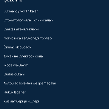
Lukmançylyk klinikalar
Стоматологиялык клиникалар
Саяхат агентликлери
Логистика ве Экспедиторлар
Önümçilik pudagy
Дүкан ве Электрон сода
Moda we Geýim
Gurluş dükanı
Awtoulag bölekleri we goşmaçalar
Hukuk Işgärler
Хызмат берији ишлери