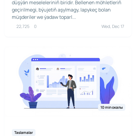
düşýän meseleleriniň biridir. Bellenen möhletleriň
geçirilmegi, býujetiň aşylmagy, lapykeç bolan
müşderiler we ýadaw toparl...
22,725
0
Wed, Dec 17
10 min окалы
Taslamalar