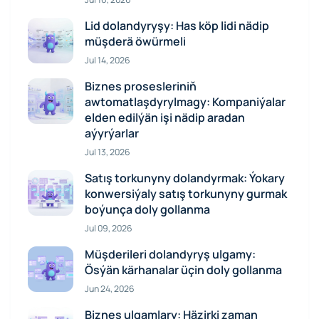
Lid dolandyryşy: Has köp lidi nädip
müşderä öwürmeli
Jul 14, 2026
Biznes prosesleriniň
awtomatlaşdyrylmagy: Kompaniýalar
elden edilýän işi nädip aradan
aýyrýarlar
Jul 13, 2026
Satış torkunyny dolandyrmak: Ýokary
konwersiýaly satış torkunyny gurmak
boýunça doly gollanma
Jul 09, 2026
Müşderileri dolandyryş ulgamy:
Ösýän kärhanalar üçin doly gollanma
Jun 24, 2026
Biznes ulgamlary: Häzirki zaman