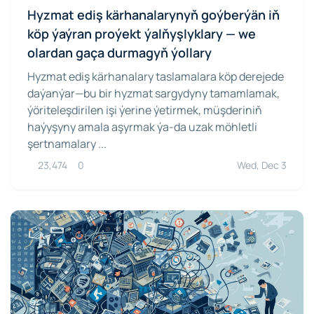
Hyzmat ediş kärhanalarynyň goýberýän iň
köp ýaýran proýekt ýalňyşlyklary — we
olardan gaça durmagyň ýollary
Hyzmat ediş kärhanalary taslamalara köp derejede
daýanýar—bu bir hyzmat sargydyny tamamlamak,
ýöriteleşdirilen işi ýerine ýetirmek, müşderiniň
haýyşyny amala aşyrmak ýa-da uzak möhletli
şertnamalary ...
23,474
0
Wed, Dec 3