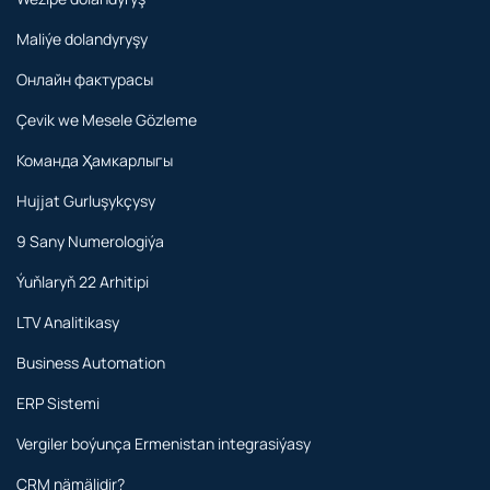
Maliýe dolandyryşy
Онлайн фактурасы
Çevik we Mesele Gözleme
Команда Ҳамкарлыгы
Hujjat Gurluşykçysy
9 Sany Numerologiýa
Ýuňlaryň 22 Arhitipi
LTV Analitikasy
Business Automation
ERP Sistemi
Vergiler boýunça Ermenistan integrasiýasy
CRM nämälidir?