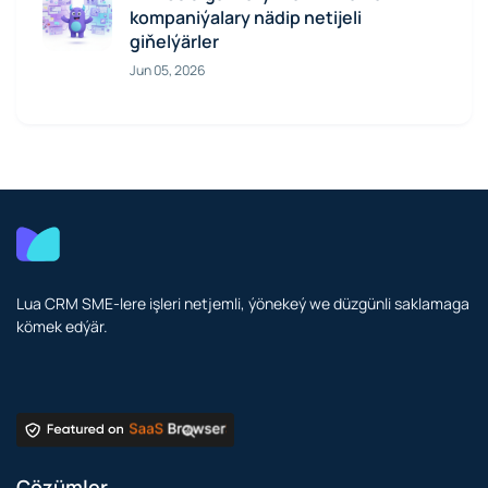
kompaniýalary nädip netijeli
giňelýärler
Jun 05, 2026
Lua CRM SME-lere işleri netjemli, ýönekeý we düzgünli saklamaga
kömek edýär.
Çözümler