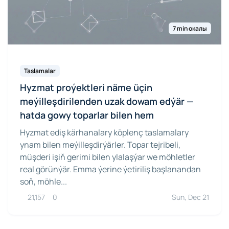
7 min окалы
Taslamalar
Hyzmat proýektleri näme üçin
meýilleşdirilenden uzak dowam edýär —
hatda gowy toparlar bilen hem
Hyzmat ediş kärhanalary köplenç taslamalary
ynam bilen meýilleşdirýärler. Topar tejribeli,
müşderi işiň gerimi bilen ylalaşýar we möhletler
real görünýär. Emma ýerine ýetiriliş başlanandan
soň, möhle...
21,157
0
Sun, Dec 21