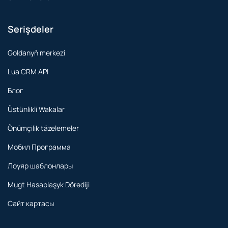
Serişdeler
Goldanyň merkezi
Lua CRM API
Блог
Üstünlikli Wakalar
Önümçilik täzelemeler
Мобил Программа
Лоуяр шаблонлары
Mugt Hasaplaşyk Dörediji
Сайт картасы