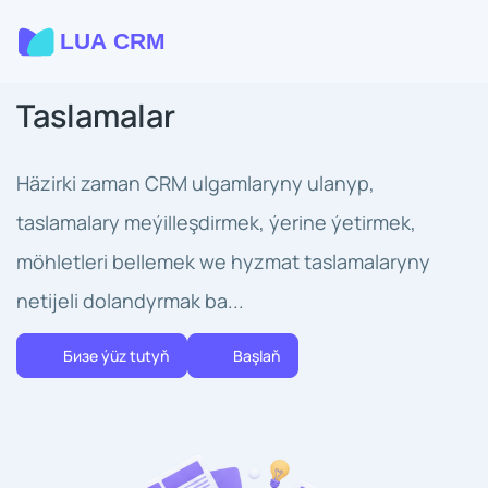
Taslamalar
Häzirki zaman CRM ulgamlaryny ulanyp,
taslamalary meýilleşdirmek, ýerine ýetirmek,
möhletleri bellemek we hyzmat taslamalaryny
netijeli dolandyrmak ba...
Бизе ýüz tutуň
Başlaň