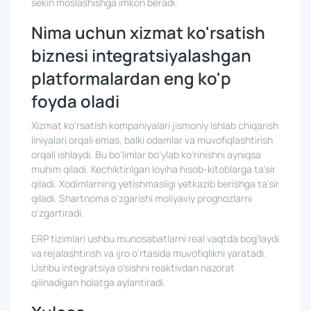
sekin moslashishga imkon beradi.
Nima uchun xizmat ko'rsatish
biznesi integratsiyalashgan
platformalardan eng ko'p
foyda oladi
Xizmat ko'rsatish kompaniyalari jismoniy ishlab chiqarish
liniyalari orqali emas, balki odamlar va muvofiqlashtirish
orqali ishlaydi. Bu bo'limlar bo'ylab ko'rinishni ayniqsa
muhim qiladi. Kechiktirilgan loyiha hisob-kitoblarga ta'sir
qiladi. Xodimlarning yetishmasligi yetkazib berishga ta'sir
qiladi. Shartnoma o'zgarishi moliyaviy prognozlarni
o'zgartiradi.
ERP tizimlari ushbu munosabatlarni real vaqtda bog'laydi
va rejalashtirish va ijro o'rtasida muvofiqlikni yaratadi.
Ushbu integratsiya o'sishni reaktivdan nazorat
qilinadigan holatga aylantiradi.