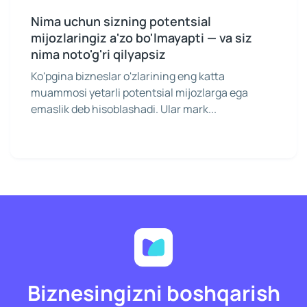
Nima uchun sizning potentsial
mijozlaringiz a'zo bo'lmayapti — va siz
nima noto'g'ri qilyapsiz
Ko'pgina bizneslar o'zlarining eng katta
muammosi yetarli potentsial mijozlarga ega
emaslik deb hisoblashadi. Ular mark...
Biznesingizni boshqarish