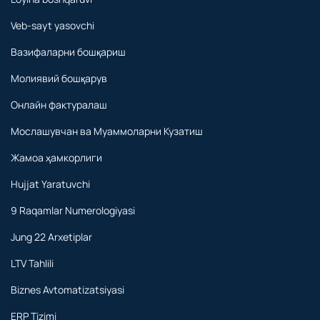
Veb-sayt yasovchi
Вазифаларни бошқариш
Молиявий бошқарув
Онлайн фактуралаш
Мослашувчан ва Муаммоларни Кузатиш
Жамоа ҳамкорлиги
Hujjat Yaratuvchi
9 Raqamlar Numerologiyasi
Jung 22 Arxetiplar
LTV Tahlili
Biznes Avtomatizatsiyasi
ERP Tizimi