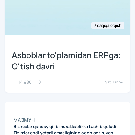
7 daqiqa o'qish
Asboblar to'plamidan ERPga:
O'tish davri
14,980
0
Sat, Jan 24
МАЗМУН
Bizneslar qanday qilib murakkablikka tushib qoladi
Tizimlar endi yetarli emasligining ogohlantiruvchi