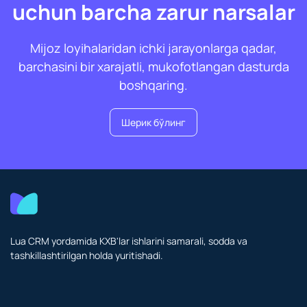
uchun barcha zarur narsalar
Mijoz loyihalaridan ichki jarayonlarga qadar,
barchasini bir xarajatli, mukofotlangan dasturda
boshqaring.
Шерик бўлинг
Lua CRM yordamida KXB'lar ishlarini samarali, sodda va
tashkillashtirilgan holda yuritishadi.