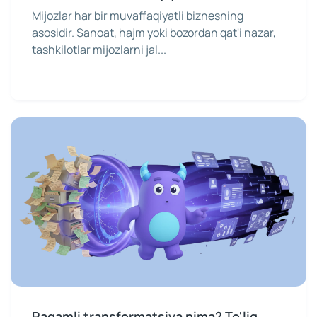
Mijozlar har bir muvaffaqiyatli biznesning
asosidir. Sanoat, hajm yoki bozordan qat'i nazar,
tashkilotlar mijozlarni jal...
Raqamli transformatsiya nima? To'liq