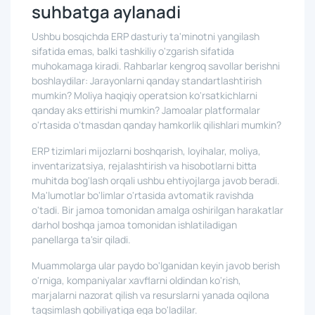
suhbatga aylanadi
Ushbu bosqichda ERP dasturiy ta'minotni yangilash
sifatida emas, balki tashkiliy o'zgarish sifatida
muhokamaga kiradi. Rahbarlar kengroq savollar berishni
boshlaydilar: Jarayonlarni qanday standartlashtirish
mumkin? Moliya haqiqiy operatsion ko'rsatkichlarni
qanday aks ettirishi mumkin? Jamoalar platformalar
o'rtasida o'tmasdan qanday hamkorlik qilishlari mumkin?
ERP tizimlari mijozlarni boshqarish, loyihalar, moliya,
inventarizatsiya, rejalashtirish va hisobotlarni bitta
muhitda bog'lash orqali ushbu ehtiyojlarga javob beradi.
Ma'lumotlar bo'limlar o'rtasida avtomatik ravishda
o'tadi. Bir jamoa tomonidan amalga oshirilgan harakatlar
darhol boshqa jamoa tomonidan ishlatiladigan
panellarga ta'sir qiladi.
Muammolarga ular paydo bo'lganidan keyin javob berish
o'rniga, kompaniyalar xavflarni oldindan ko'rish,
marjalarni nazorat qilish va resurslarni yanada oqilona
taqsimlash qobiliyatiga ega bo'ladilar.