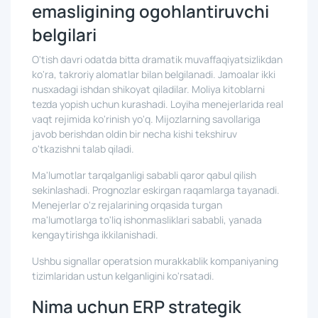
emasligining ogohlantiruvchi
belgilari
O'tish davri odatda bitta dramatik muvaffaqiyatsizlikdan
ko'ra, takroriy alomatlar bilan belgilanadi. Jamoalar ikki
nusxadagi ishdan shikoyat qiladilar. Moliya kitoblarni
tezda yopish uchun kurashadi. Loyiha menejerlarida real
vaqt rejimida ko'rinish yo'q. Mijozlarning savollariga
javob berishdan oldin bir necha kishi tekshiruv
o'tkazishni talab qiladi.
Ma'lumotlar tarqalganligi sababli qaror qabul qilish
sekinlashadi. Prognozlar eskirgan raqamlarga tayanadi.
Menejerlar o'z rejalarining orqasida turgan
ma'lumotlarga to'liq ishonmasliklari sababli, yanada
kengaytirishga ikkilanishadi.
Ushbu signallar operatsion murakkablik kompaniyaning
tizimlaridan ustun kelganligini ko'rsatadi.
Nima uchun ERP strategik