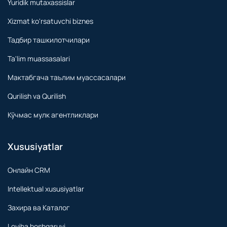
Yuridik mutaxassislar
Xizmat ko'rsatuvchi biznes
Тадбир ташкилотчилари
Ta'lim muassasalari
Мактабгача таълим муассасалари
Qurilish va Qurilish
Кўчмас мулк агентликлари
Xususiyatlar
Онлайн CRM
Intellektual xususiyatlar
Захира ва Каталог
Loyiha boshqaruvi