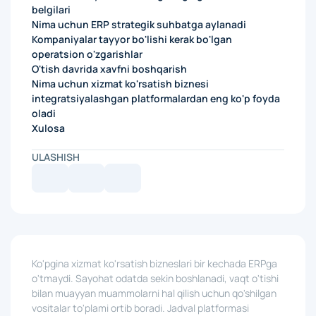
belgilari
Nima uchun ERP strategik suhbatga aylanadi
Kompaniyalar tayyor bo'lishi kerak bo'lgan
operatsion o'zgarishlar
O'tish davrida xavfni boshqarish
Nima uchun xizmat ko'rsatish biznesi
integratsiyalashgan platformalardan eng ko'p foyda
oladi
Xulosa
ULASHISH
Ko'pgina xizmat ko'rsatish bizneslari bir kechada ERPga
o'tmaydi. Sayohat odatda sekin boshlanadi, vaqt o'tishi
bilan muayyan muammolarni hal qilish uchun qo'shilgan
vositalar to'plami ortib boradi. Jadval platformasi