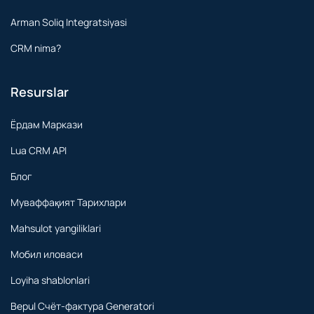
Arman Soliq Integratsiyasi
CRM nima?
Resurslar
Ёрдам Маркази
Lua CRM API
Блог
Муваффақият Тарихлари
Mahsulot yangiliklari
Мобил иловаси
Loyiha shablonlari
Bepul Счёт-фактура Generatori