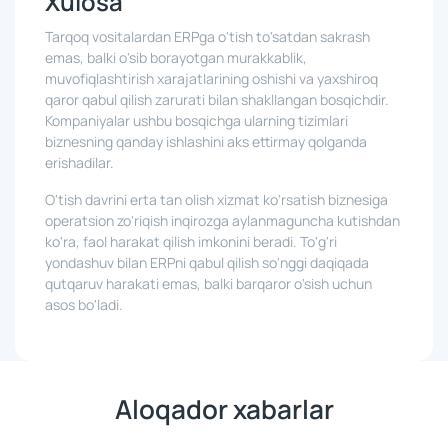
Xulosa
Tarqoq vositalardan ERPga o'tish to'satdan sakrash
emas, balki o'sib borayotgan murakkablik,
muvofiqlashtirish xarajatlarining oshishi va yaxshiroq
qaror qabul qilish zarurati bilan shakllangan bosqichdir.
Kompaniyalar ushbu bosqichga ularning tizimlari
biznesning qanday ishlashini aks ettirmay qolganda
erishadilar.
O'tish davrini erta tan olish xizmat ko'rsatish biznesiga
operatsion zo'riqish inqirozga aylanmaguncha kutishdan
ko'ra, faol harakat qilish imkonini beradi. To'g'ri
yondashuv bilan ERPni qabul qilish so'nggi daqiqada
qutqaruv harakati emas, balki barqaror o'sish uchun
asos bo'ladi.
Aloqador xabarlar