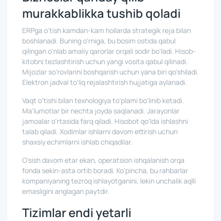
murakkablikka tushib qoladi
ERPga o'tish kamdan-kam hollarda strategik reja bilan
boshlanadi. Buning o'rniga, bu bosim ostida qabul
qilingan o'nlab amaliy qarorlar orqali sodir bo'ladi. Hisob-
kitobni tezlashtirish uchun yangi vosita qabul qilinadi.
Mijozlar so'rovlarini boshqarish uchun yana biri qo'shiladi.
Elektron jadval to'liq rejalashtirish hujjatiga aylanadi.
Vaqt o'tishi bilan texnologiya to'plami bo'linib ketadi.
Ma'lumotlar bir nechta joyda saqlanadi. Jarayonlar
jamoalar o'rtasida farq qiladi. Hisobot qo'lda ishlashni
talab qiladi. Xodimlar ishlarni davom ettirish uchun
shaxsiy echimlarni ishlab chiqadilar.
O'sish davom etar ekan, operatsion ishqalanish orqa
fonda sekin-asta ortib boradi. Ko'pincha, bu rahbarlar
kompaniyaning tezroq ishlayotganini, lekin unchalik aqlli
emasligini anglagan paytdir.
Tizimlar endi yetarli