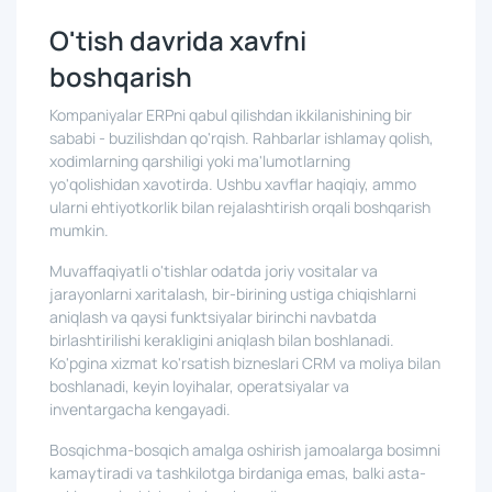
O'tish davrida xavfni
boshqarish
Kompaniyalar ERPni qabul qilishdan ikkilanishining bir
sababi - buzilishdan qo'rqish. Rahbarlar ishlamay qolish,
xodimlarning qarshiligi yoki ma'lumotlarning
yo'qolishidan xavotirda. Ushbu xavflar haqiqiy, ammo
ularni ehtiyotkorlik bilan rejalashtirish orqali boshqarish
mumkin.
Muvaffaqiyatli o'tishlar odatda joriy vositalar va
jarayonlarni xaritalash, bir-birining ustiga chiqishlarni
aniqlash va qaysi funktsiyalar birinchi navbatda
birlashtirilishi kerakligini aniqlash bilan boshlanadi.
Ko'pgina xizmat ko'rsatish bizneslari CRM va moliya bilan
boshlanadi, keyin loyihalar, operatsiyalar va
inventargacha kengayadi.
Bosqichma-bosqich amalga oshirish jamoalarga bosimni
kamaytiradi va tashkilotga birdaniga emas, balki asta-