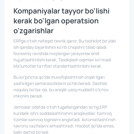
Kompaniyalar tayyor bo'lishi
kerak bo'lgan operatsion
o'zgarishlar
ERPga o'tish nafaqat texnik qaror. Bu tashkilot bo'ylab
ish qanday bajarilishini ko'rib chiqishni talab qiladi.
Norasmiy ravishda rivojlangan jarayonlar endi
hujjatlashtirilishi kerak. Tasdiqlash oqimlari ko'rinadi.
Ma'lumotlar ta'riflari standartlashtirilishi kerak.
Bu ko'pincha qo'lda muvofiqlashtirish orqali ilgari
yashirilgan samarasizliklarni ochib beradi. Dastlab
noqulay bo'lsa-da, bu aniqlik uzoq muddatli o'lchov
imkonini beradi.
Jamoalar odatda o'tish tugallangandan so'ng ERP
kundalik ishni soddalashtirishini aniqlaydilar. Kamroq
tizimlar kamroq loginlarni anglatadi. Avtomatlashtirish
takroriy vazifalarni almashtiradi. Hisobot qo'lda emas,
balki darhol bo'ladi.