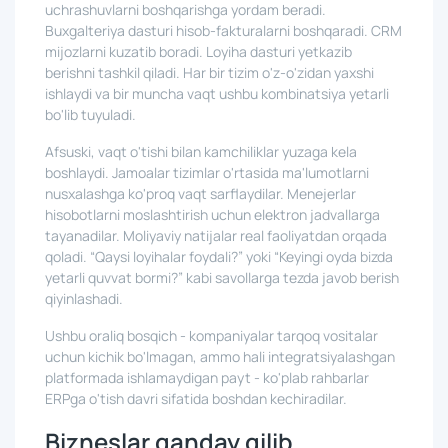
uchrashuvlarni boshqarishga yordam beradi.
Buxgalteriya dasturi hisob-fakturalarni boshqaradi. CRM
mijozlarni kuzatib boradi. Loyiha dasturi yetkazib
berishni tashkil qiladi. Har bir tizim o'z-o'zidan yaxshi
ishlaydi va bir muncha vaqt ushbu kombinatsiya yetarli
bo'lib tuyuladi.
Afsuski, vaqt o'tishi bilan kamchiliklar yuzaga kela
boshlaydi. Jamoalar tizimlar o'rtasida ma'lumotlarni
nusxalashga ko'proq vaqt sarflaydilar. Menejerlar
hisobotlarni moslashtirish uchun elektron jadvallarga
tayanadilar. Moliyaviy natijalar real faoliyatdan orqada
qoladi. “Qaysi loyihalar foydali?” yoki “Keyingi oyda bizda
yetarli quvvat bormi?” kabi savollarga tezda javob berish
qiyinlashadi.
Ushbu oraliq bosqich - kompaniyalar tarqoq vositalar
uchun kichik bo'lmagan, ammo hali integratsiyalashgan
platformada ishlamaydigan payt - ko'plab rahbarlar
ERPga o'tish davri sifatida boshdan kechiradilar.
Bizneslar qanday qilib