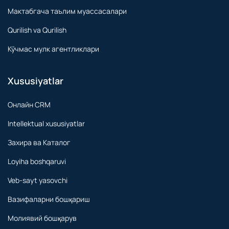
Мактабгача таълим муассасалари
Qurilish va Qurilish
Кўчмас мулк агентликлари
Xususiyatlar
Онлайн CRM
Intellektual xususiyatlar
Захира ва Каталог
Loyiha boshqaruvi
Veb-sayt yasovchi
Вазифаларни бошқариш
Молиявий бошқарув