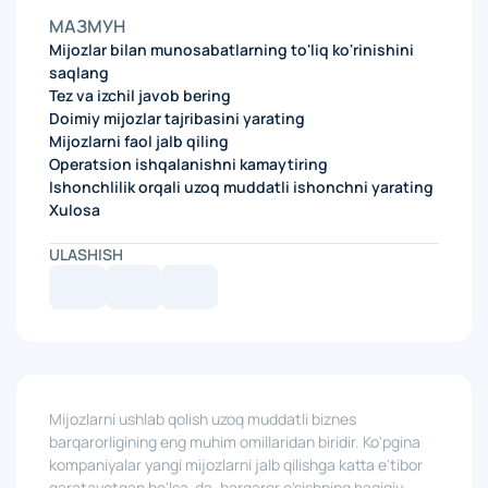
МАЗМУН
Mijozlar bilan munosabatlarning to'liq ko'rinishini
saqlang
Tez va izchil javob bering
Doimiy mijozlar tajribasini yarating
Mijozlarni faol jalb qiling
Operatsion ishqalanishni kamaytiring
Ishonchlilik orqali uzoq muddatli ishonchni yarating
Xulosa
ULASHISH
Mijozlarni ushlab qolish uzoq muddatli biznes
barqarorligining eng muhim omillaridan biridir. Ko'pgina
kompaniyalar yangi mijozlarni jalb qilishga katta e'tibor
qaratayotgan bo'lsa-da, barqaror o'sishning haqiqiy