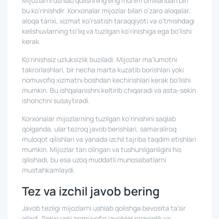
Mijozlarni ushlab qolishning eng muhim omillaridan biri
bu ko'rinishdir. Korxonalar mijozlar bilan o'zaro aloqalar,
aloqa tarixi, xizmat ko'rsatish taraqqiyoti va o'tmishdagi
kelishuvlarning to'liq va tuzilgan ko'rinishiga ega bo'lishi
kerak.
Ko'rinishsiz uzluksizlik buziladi. Mijozlar ma'lumotni
takrorlashlari, bir necha marta kuzatib borishlari yoki
nomuvofiq xizmatni boshdan kechirishlari kerak bo'lishi
mumkin. Bu ishqalanishni keltirib chiqaradi va asta-sekin
ishonchni susaytiradi.
Korxonalar mijozlarning tuzilgan ko'rinishini saqlab
qolganda, ular tezroq javob berishlari, samaraliroq
muloqot qilishlari va yanada izchil tajriba taqdim etishlari
mumkin. Mijozlar tan olingan va tushunilganligini his
qilishadi, bu esa uzoq muddatli munosabatlarni
mustahkamlaydi.
Tez va izchil javob bering
Javob tezligi mijozlarni ushlab qolishga bevosita ta'sir
qiladi. Sekin yoki nomuvofiq javoblar noaniqlik va