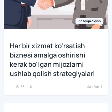
7 daqiqa o'qish
Har bir xizmat ko'rsatish
biznesi amalga oshirishi
kerak bo'lgan mijozlarni
ushlab qolish strategiyalari
15,153
0
Sun, Feb 15