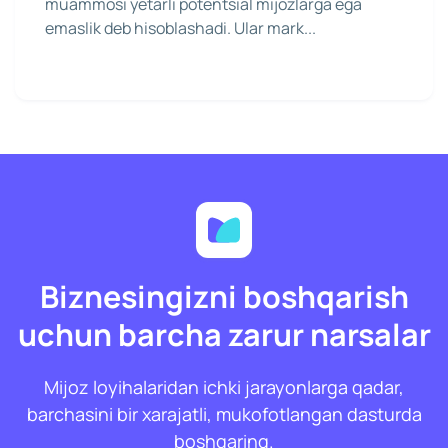
muammosi yetarli potentsial mijozlarga ega
emaslik deb hisoblashadi. Ular mark...
Biznesingizni boshqarish
uchun barcha zarur narsalar
Mijoz loyihalaridan ichki jarayonlarga qadar,
barchasini bir xarajatli, mukofotlangan dasturda
boshqaring.