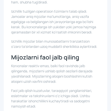
ham, shubha tug'diradi.
Izchillik tuzilgan operatsion tizimlarni talab qiladi.
Jamoalar aniq mijozlar ma'lumotlariga, aniq vazifa
egaligiga va belgilangan ish jarayonlariga ega bo'lishi
kerak. Bu korxonalarga ish yukidan yoki jamoa hajmiga
qaramasdan bir xil xizmat ko'rsatish imkonini beradi.
Izchillik mijozlar bilan munosabatlarni tranzaktsion
o'zaro ta'sirlardan uzoq muddatli sheriklikka aylantiradi.
Mijozlarni faol jalb qiling
Korxonalar reaktiv emas, balki faol ravishda jalb
qilinganda, mijozlarni ushlab qolish sezilarli darajada
yaxshilanadi. Mijozlarning aloqani boshlashini kutish
aloqani uzish xavfini oshiradi.
Faol jalb qilish kuzatuvlar, taraqqiyot yangilanishlari,
eslatmalar va tekshiruvlarni o'z ichiga oladi. Ushbu
harakatlar ishonchlilikni kuchaytiradi va sadoqatni
namoyish etadi.