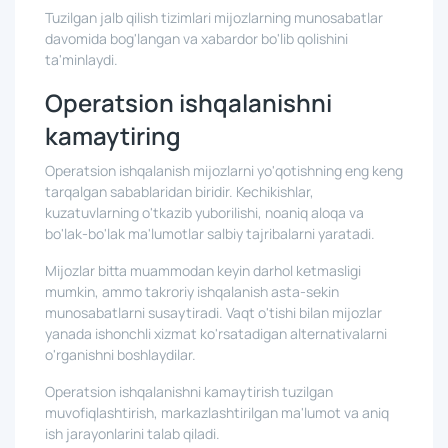
Tuzilgan jalb qilish tizimlari mijozlarning munosabatlar
davomida bog'langan va xabardor bo'lib qolishini
ta'minlaydi.
Operatsion ishqalanishni
kamaytiring
Operatsion ishqalanish mijozlarni yo'qotishning eng keng
tarqalgan sabablaridan biridir. Kechikishlar,
kuzatuvlarning o'tkazib yuborilishi, noaniq aloqa va
bo'lak-bo'lak ma'lumotlar salbiy tajribalarni yaratadi.
Mijozlar bitta muammodan keyin darhol ketmasligi
mumkin, ammo takroriy ishqalanish asta-sekin
munosabatlarni susaytiradi. Vaqt o'tishi bilan mijozlar
yanada ishonchli xizmat ko'rsatadigan alternativalarni
o'rganishni boshlaydilar.
Operatsion ishqalanishni kamaytirish tuzilgan
muvofiqlashtirish, markazlashtirilgan ma'lumot va aniq
ish jarayonlarini talab qiladi.