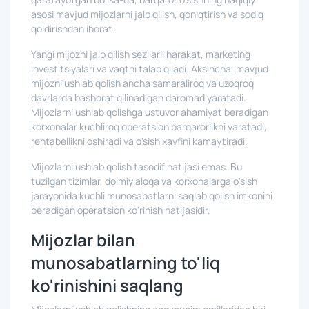
asosi mavjud mijozlarni jalb qilish, qoniqtirish va sodiq
qoldirishdan iborat.
Yangi mijozni jalb qilish sezilarli harakat, marketing
investitsiyalari va vaqtni talab qiladi. Aksincha, mavjud
mijozni ushlab qolish ancha samaraliroq va uzoqroq
davrlarda bashorat qilinadigan daromad yaratadi.
Mijozlarni ushlab qolishga ustuvor ahamiyat beradigan
korxonalar kuchliroq operatsion barqarorlikni yaratadi,
rentabellikni oshiradi va o'sish xavfini kamaytiradi.
Mijozlarni ushlab qolish tasodif natijasi emas. Bu
tuzilgan tizimlar, doimiy aloqa va korxonalarga o'sish
jarayonida kuchli munosabatlarni saqlab qolish imkonini
beradigan operatsion ko'rinish natijasidir.
Mijozlar bilan
munosabatlarning to'liq
ko'rinishini saqlang