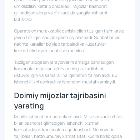
umidsizlikni keltirib chiqaradi. Mijozlar bashorat
qilinadigan aloqa va o'z vaqtida yangilanishlarni
kutishadi.
Operatsion murakkablik oshishi bilan tuzilgan tizimlarsiz
javob tezligini saqlab qolish qiyinlashadi. Suhbatlar bir
nechta kanallar bo'ylab tarqaladi va kuzatuvlar
kechiktirilishi yoki unutilishi mumkin.
Tuzilgan aloqa ish jarayonlarini amalga oshiradigan
korxonalar mijozlar so'rovlarining kuzatilishini,
ustuvorligini va samarali hal qilinishini ta'minlaydi. Bu
ishonchlilikni oshiradi va ishonchni mustahkamlaydi.
Doimiy mijozlar tajribasini
yarating
Izchillik ishonchni mustahkamlaydi. Mijozlar vaqt o'tishi
bilan bashorat qilinadigan, ishonchli xizmat
ko'rsatadigan korxonalarni qadrlashadi. Nomuvofiq
tajribalar, hatto umumiy xizmat sifati kuchli bo'lib qolsa