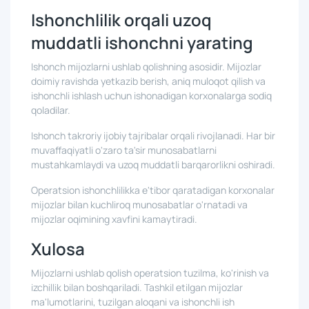
Ishonchlilik orqali uzoq
muddatli ishonchni yarating
Ishonch mijozlarni ushlab qolishning asosidir. Mijozlar
doimiy ravishda yetkazib berish, aniq muloqot qilish va
ishonchli ishlash uchun ishonadigan korxonalarga sodiq
qoladilar.
Ishonch takroriy ijobiy tajribalar orqali rivojlanadi. Har bir
muvaffaqiyatli o'zaro ta'sir munosabatlarni
mustahkamlaydi va uzoq muddatli barqarorlikni oshiradi.
Operatsion ishonchlilikka e'tibor qaratadigan korxonalar
mijozlar bilan kuchliroq munosabatlar o'rnatadi va
mijozlar oqimining xavfini kamaytiradi.
Xulosa
Mijozlarni ushlab qolish operatsion tuzilma, ko'rinish va
izchillik bilan boshqariladi. Tashkil etilgan mijozlar
ma'lumotlarini, tuzilgan aloqani va ishonchli ish