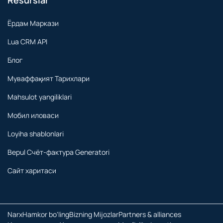
Ёрдам Маркази
Lua CRM API
Блог
Муваффақият Тарихлари
Mahsulot yangiliklari
Мобил иловаси
Loyiha shablonlari
Bepul Счёт-фактура Generatori
Сайт харитаси
Narx
Hamkor bo'ling
Bizning Mijozlar
Partners & alliances