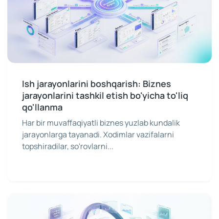
Ish jarayonlarini boshqarish: Biznes
jarayonlarini tashkil etish bo'yicha to'liq
qo'llanma
Har bir muvaffaqiyatli biznes yuzlab kundalik
jarayonlarga tayanadi. Xodimlar vazifalarni
topshiradilar, so'rovlarni...