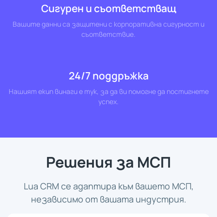
Сигурен и съответстващ
Вашите данни са защитени с корпоративна сигурност и
съответствие.
24/7 поддръжка
Нашият екип винаги е тук, за да ви помогне да постигнете
успех.
Решения за МСП
Lua CRM се адаптира към вашето МСП,
независимо от вашата индустрия.