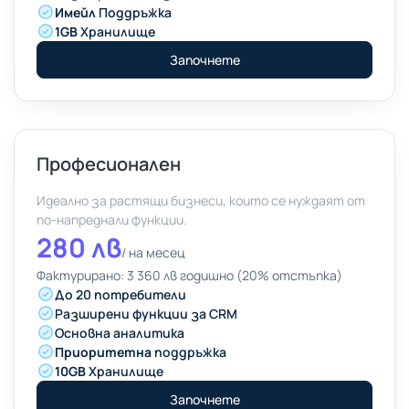
Имейл
Поддръжка
1GB
Хранилище
Започнете
Професионален
Идеално за растящи бизнеси, които се нуждаят от
по-напреднали функции.
280 лв
/
на месец
Фактурирано: 3 360 лв годишно (20% отстъпка)
До 20 потребители
Разширени функции за CRM
Основна аналитика
Приоритетна
поддръжка
10GB
Хранилище
Започнете