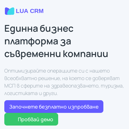
Единна бизнес
платформа за
съвременни компании
Оптимизирайте операциите си с нашето
всеобхватно решение, на което се доверяват
МСП в сферите на здравеопазването, туризма,
логистиката и други.
Започнете безплатно изпробване
Пробвай демо