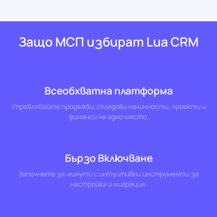
Защо МСП избират Lua CRM
Всеобхватна платформа
Управлявайте продажби, складови наличности, проекти и
финанси на едно място.
Бързо Включване
Започнете за минути с интуитивни инструменти за
настройка и миграция.