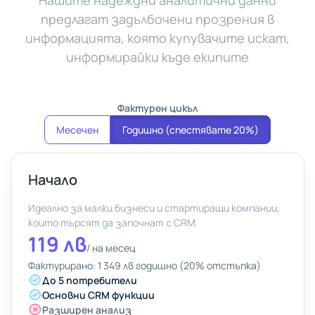
Нашите надеждни аналитични данни
предлагат задълбочени прозрения в
информацията, която купувачите искат,
информирайки къде екипите
Фактурен цикъл
Месечен
Годишно (спестявате 20%)
Начало
Идеално за малки бизнеси и стартиращи компании,
които търсят да започнат с CRM.
119 лв
/
на месец
Фактурирано: 1 349 лв годишно (20% отстъпка)
До 5 потребители
Основни CRM функции
Разширен анализ