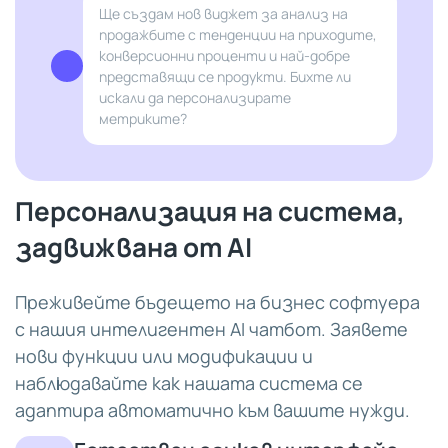
Ще създам нов виджет за анализ на
продажбите с тенденции на приходите,
конверсионни проценти и най-добре
представящи се продукти. Бихте ли
искали да персонализирате
метриките?
Персонализация на система,
задвижвана от AI
Преживейте бъдещето на бизнес софтуера
с нашия интелигентен AI чатбот. Заявете
нови функции или модификации и
наблюдавайте как нашата система се
адаптира автоматично към вашите нужди.