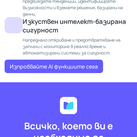
предвиждате тенденции, идентифицирате
възможности и вземате решения, базирани на
данни.
Изкуствен интелект-базирана
сигурност
Напреднало откриване и предотвратяване на
заплахи с мониторинг в реално време и
автоматизирани системи за сигурност.
Изпробвайте AI функциите сега
Всичко, което ви е