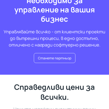
необходимо за
управление на вашия
бизнес
Управлявайте всичко - от клиентски проекти
до вътрешни процеси, в едно достъпно,
отличено с награди софтуерно решение.
Станете партньор
Справедливи цени за
всички.