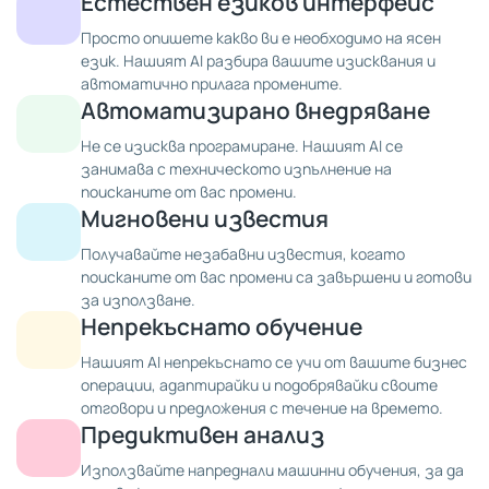
Естествен езиков интерфейс
Просто опишете какво ви е необходимо на ясен
език. Нашият AI разбира вашите изисквания и
автоматично прилага промените.
Автоматизирано внедряване
Не се изисква програмиране. Нашият AI се
занимава с техническото изпълнение на
поисканите от вас промени.
Мигновени известия
Получавайте незабавни известия, когато
поисканите от вас промени са завършени и готови
за използване.
Непрекъснато обучение
Нашият AI непрекъснато се учи от вашите бизнес
операции, адаптирайки и подобрявайки своите
отговори и предложения с течение на времето.
Предиктивен анализ
Използвайте напреднали машинни обучения, за да